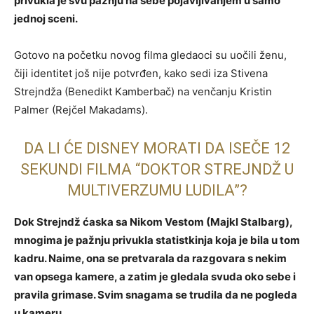
privukla je svu pažnju na sebe pojavljivanjem u samo
jednoj sceni.
Gotovo na početku novog filma gledaoci su uočili ženu,
čiji identitet još nije potvrđen, kako sedi iza Stivena
Strejndža (Benedikt Kamberbač) na venčanju Kristin
Palmer (Rejčel Makadams).
DA LI ĆE DISNEY MORATI DA ISEČE 12
SEKUNDI FILMA “DOKTOR STREJNDŽ U
MULTIVERZUMU LUDILA”?
Dok Strejndž ćaska sa Nikom Vestom (Majkl Stalbarg),
mnogima je pažnju privukla statistkinja koja je bila u tom
kadru. Naime, ona se pretvarala da razgovara s nekim
van opsega kamere, a zatim je gledala svuda oko sebe i
pravila grimase. Svim snagama se trudila da ne pogleda
u kameru.