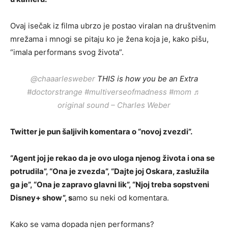
Ovaj isečak iz filma ubrzo je postao viralan na društvenim
mrežama i mnogi se pitaju ko je žena koja je, kako pišu,
“imala performans svog života”.
@chaaarlesweber
THIS is how you be an Extra
#doctorstrange
#multiverseofmadness
#mom
♬
original sound – Charles Weber
Twitter je pun šaljivih komentara o “novoj zvezdi”.
“Agent joj je rekao da je ovo uloga njenog života i ona se
potrudila”, “Ona je zvezda”, “Dajte joj Oskara, zaslužila
ga je”, “Ona je zapravo glavni lik”, “Njoj treba sopstveni
Disney+ show”, s
amo su neki od komentara.
Kako se vama dopada njen performans?