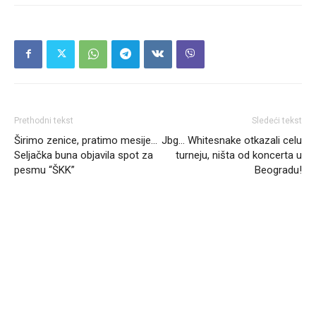
Prethodni tekst
Sledeći tekst
Širimo zenice, pratimo mesije…
Jbg… Whitesnake otkazali celu
Seljačka buna objavila spot za
turneju, ništa od koncerta u
pesmu “ŠKK”
Beogradu!
Headliner.rs