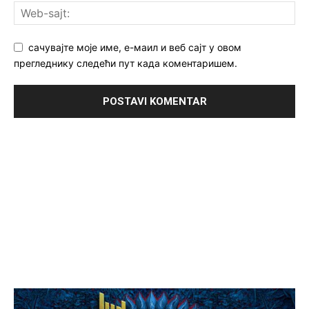
сачувајте моје име, е-маил и веб сајт у овом
прегледнику следећи пут када коментаришем.