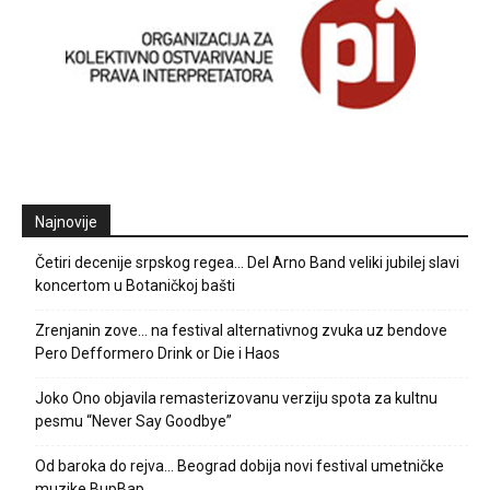
Najnovije
Četiri decenije srpskog regea… Del Arno Band veliki jubilej slavi
koncertom u Botaničkoj bašti
Zrenjanin zove… na festival alternativnog zvuka uz bendove
Pero Defformero Drink or Die i Haos
Joko Ono objavila remasterizovanu verziju spota za kultnu
pesmu “Never Say Goodbye”
Od baroka do rejva… Beograd dobija novi festival umetničke
muzike BupBap