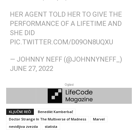
HER AGENT TOLD HER TO GIVE THE
PERFORMANCE OF A LIFETIME AND
SHE DID
PIC.TWITTER.COM/D09ON8UQXU
— JOHNNY NEFF (@JOHNNYNEFF_)
JUNE 27, 2022
Oglasi
KLJUČNE REČI
Benedikt Kamberbač
Doctor Strange In The Multiverse of Madness
Marvel
nevidljiva zvezda
statista