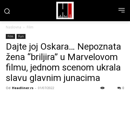
Naslovna
Film
Film
Fun
Dajte joj Oskara… Nepoznata
žena “briljira” u Marvelovom
filmu, jednom scenom ukrala
slavu glavnim junacima
Od
Headliner.rs
-
01/07/2022
0