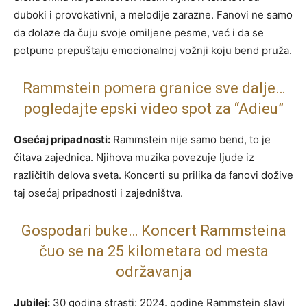
duboki i provokativni, a melodije zarazne. Fanovi ne samo
da dolaze da čuju svoje omiljene pesme, već i da se
potpuno prepuštaju emocionalnoj vožnji koju bend pruža.
Rammstein pomera granice sve dalje…
pogledajte epski video spot za “Adieu”
Osećaj pripadnosti:
Rammstein nije samo bend, to je
čitava zajednica. Njihova muzika povezuje ljude iz
različitih delova sveta. Koncerti su prilika da fanovi dožive
taj osećaj pripadnosti i zajedništva.
Gospodari buke… Koncert Rammsteina
čuo se na 25 kilometara od mesta
održavanja
Jubilej:
30 godina strasti: 2024. godine Rammstein slavi