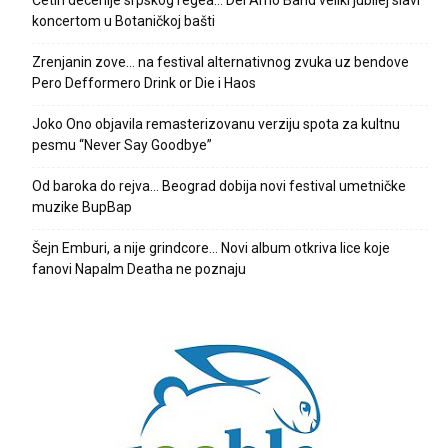
Četiri decenije srpskog regea… Del Arno Band veliki jubilej slavi
koncertom u Botaničkoj bašti
Zrenjanin zove… na festival alternativnog zvuka uz bendove
Pero Defformero Drink or Die i Haos
Joko Ono objavila remasterizovanu verziju spota za kultnu
pesmu “Never Say Goodbye”
Od baroka do rejva… Beograd dobija novi festival umetničke
muzike BupBap
Šejn Emburi, a nije grindcore… Novi album otkriva lice koje
fanovi Napalm Deatha ne poznaju