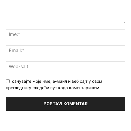
сачувајте моје име, е-маил и веб сајт у овом
прегледнику следећи пут када коментаришем.