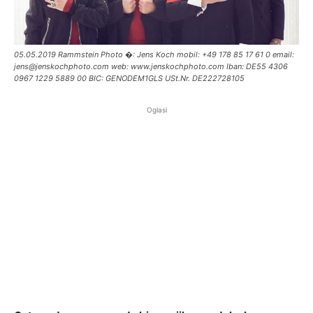
05.05.2019 Rammstein Photo �: Jens Koch mobil: +49 178 85 17 61 0 email:
jens@jenskochphoto.com web: www.jenskochphoto.com Iban: DE55 4306
0967 1229 5889 00 BIC: GENODEM1GLS USt.Nr. DE222728105
Oglasi