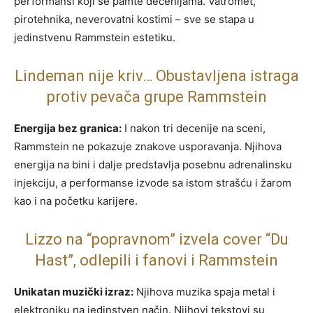
performansi koji se pamte decenijama. Vatromet,
pirotehnika, neverovatni kostimi – sve se stapa u
jedinstvenu Rammstein estetiku.
Lindeman nije kriv… Obustavljena istraga
protiv pevača grupe Rammstein
Energija bez granica:
I nakon tri decenije na sceni,
Rammstein ne pokazuje znakove usporavanja. Njihova
energija na bini i dalje predstavlja posebnu adrenalinsku
injekciju, a performanse izvode sa istom strašću i žarom
kao i na početku karijere.
Lizzo na “popravnom” izvela cover “Du
Hast”, odlepili i fanovi i Rammstein
Unikatan muzički izraz:
Njihova muzika spaja metal i
elektroniku na jedinstven način. Njihovi tekstovi su