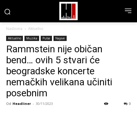
Naslovna
Aktuelno
Aktuelno
Muzika
Pulse
Najave
Rammstein nije običan
bend… ovih 5 stvari će
beogradske koncerte
nemačkih velikana učiniti
posebnim
Od
Headliner
-
30/11/2023
0