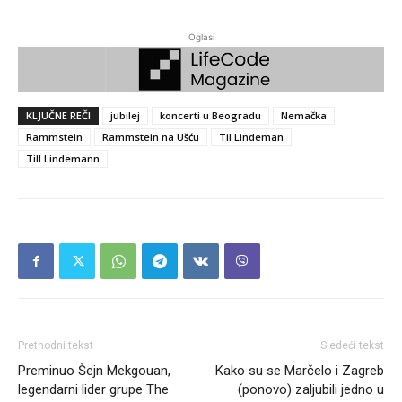
Oglasi
KLJUČNE REČI
jubilej
koncerti u Beogradu
Nemačka
Rammstein
Rammstein na Ušću
Til Lindeman
Till Lindemann
Prethodni tekst
Sledeći tekst
Preminuo Šejn Mekgouan,
Kako su se Marčelo i Zagreb
legendarni lider grupe The
(ponovo) zaljubili jedno u