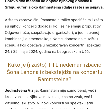
Gotovo dva meseca od objave njihovog dolaska u
Srbiju, euforija oko Rammsteina i dalje raste i ne jenjava.
A šta to zapravo čini Rammstein toliko specifičnim i zašto
su njihovi koncerti događaji koji se ne smeju propustiti?
Odgovori leže, saopštavaju organizatori, u jedinstvenoj
kombinaciji elemenata koje Nemci donose na muzičku
scenu, a koji obećavaju nezaboravan koncertni spektakl
24. i 25. maja 2024. godine na beogradskom Ušću.
Kako je (i zašto) Til Linedeman izbacio
Šona Lenona iz bekstejdža na koncertu
Rammsteina?
Jedinstvena Vizija:
Rammstein nije samo bend, već i
kreativna sila. Njihova muzika nije samo zvuk, već i
vizuelno iskustvo. Njihovi koncerti su spektakularni