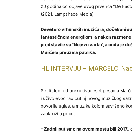
20 godina od objave svog prvenca “De Facto
(2021. Lampshade Media).
Devetoro vrhunskih muzičara, dočekani su
fantastičnom energijom, a nakon razmene po
predstavile su “Nojevu varku“, a onda je do
Marčela preuzela publika.
HL INTERVJU – MARČELO: Nada j
Set listom od preko dvadeset pesama Marče
i uživo evocirao put njihovog muzičkog sazr
govorila uglas, a muzika kojom savršeno k
zaokružila priču.
– Zadnji put smo na ovom mestu bili 2017., d