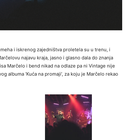
meha i iskrenog zajedništva proletela su u trenu, i
Marčelovu najavu kraja, jasno i glasno dala do znanja
isa Marčelo i bend nikad na odlaze pa ni Vintage nije
vog albuma ‘Kuća na promaji’, za koju je Marčelo rekao