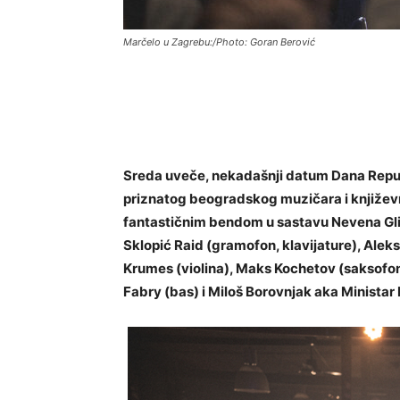
Marčelo u Zagrebu:/Photo: Goran Berović
Sreda uveče, nekadašnji datum Dana Repub
priznatog beogradskog muzičara i književn
fantastičnim bendom u sastavu Nevena Gli
Sklopić Raid (gramofon, klavijature), Aleks
Krumes (violina), Maks Kochetov (saksofo
Fabry (bas) i Miloš Borovnjak aka Ministar