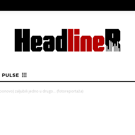
PULSE
ponovo) zaljubili jedno u drugo… (fotoreportaža)