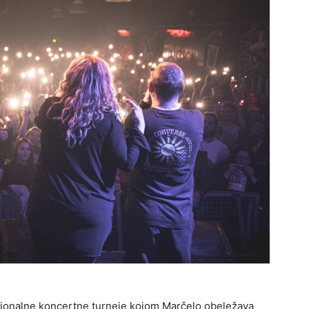
egionalne koncertne turneje kojom Marčelo obeležava