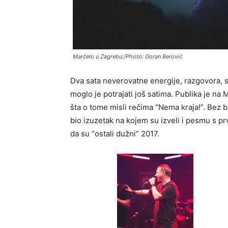
Marčelo u Zagrebu:/Photo: Goran Berović
Dva sata neverovatne energije, razgovora, s
moglo je potrajati još satima. Publika je na 
šta o tome misli rečima “Nema kraja!”. Bez b
bio izuzetak na kojem su izveli i pesmu s pr
da su “ostali dužni” 2017.