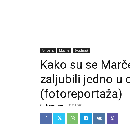
Aktuelno
Muzika
Southeast
Kako su se Marče
zaljubili jedno u
(fotoreportaža)
Od
Headliner
-
30/11/2023