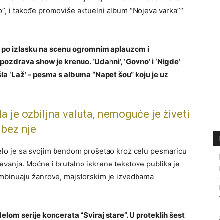
”, i takođe promoviše aktuelni album “Nojeva varka”“
 po izlasku na scenu ogromnim aplauzom i
zdrava show je krenuo. ‘Udahni’, ‘Govno’ i ‘Nigde’
šla ‘Laž’ – pesma s albuma “Napet šou“ koju je uz
e ozbiljna valuta, nemoguće je živeti
bez nje
lo je sa svojim bendom prošetao kroz celu pesmaricu
evanja. Moćne i brutalno iskrene tekstove publika je
ombinuaju žanrove, majstorskim je izvedbama
elom serije koncerata “Sviraj stare”. U proteklih šest