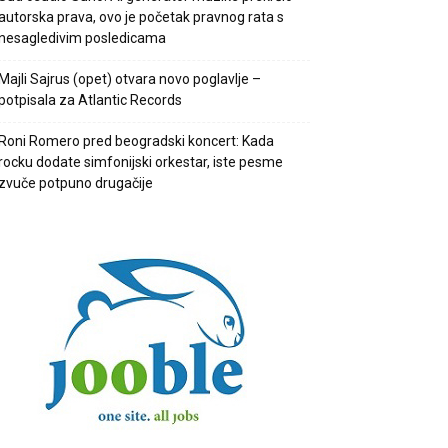
autorska prava, ovo je početak pravnog rata s
nesagledivim posledicama
Majli Sajrus (opet) otvara novo poglavlje –
potpisala za Atlantic Records
Roni Romero pred beogradski koncert: Kada
rocku dodate simfonijski orkestar, iste pesme
zvuče potpuno drugačije