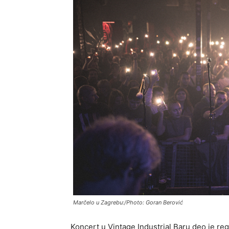
Marčelo u Zagrebu:/Photo: Goran Berović
Koncert u Vintage Industrial Baru deo je r