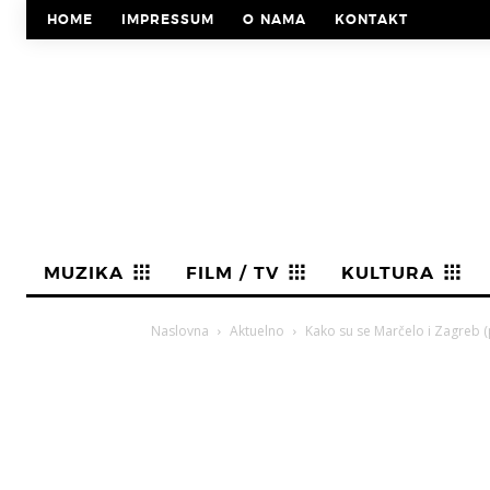
HOME
IMPRESSUM
O NAMA
KONTAKT
MUZIKA
FILM / TV
KULTURA
Naslovna
Aktuelno
Kako su se Marčelo i Zagreb (