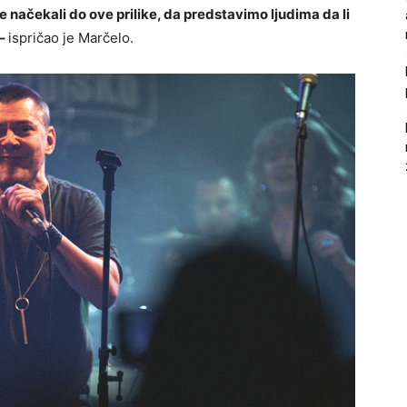
 načekali do ove prilike, da predstavimo ljudima da li
 –
ispričao je Marčelo.