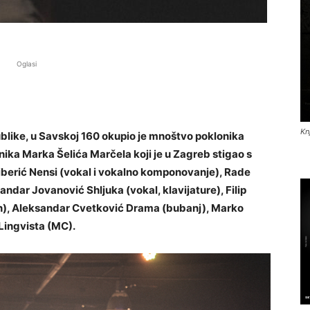
Oglasi
Kn
like, u Savskoj 160 okupio je mnoštvo poklonika
ika Marka Šelića Marčela koji je u Zagreb stigao s
berić Nensi (vokal i vokalno komponovanje), Rade
andar Jovanović Shljuka (vokal, klavijature), Filip
n), Aleksandar Cvetković Drama (bubanj), Marko
 Lingvista (MC).