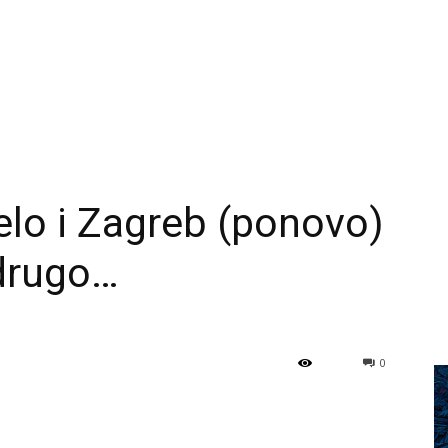
lo i Zagreb (ponovo)
 drugo…
0