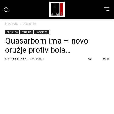
Naslovna
Aktuelno
Aktuelno
Muzika
Homeland
Quasarborn ima – novo
oružje protiv bola…
Od
Headliner
-
22/03/2023
0