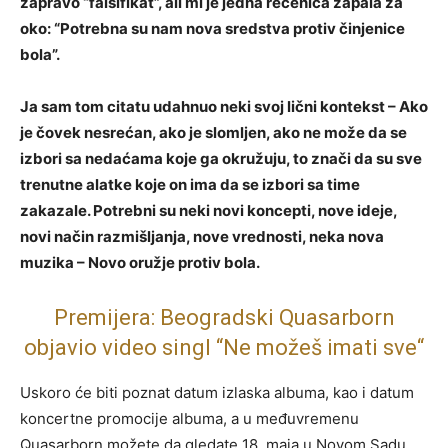
zapravo “falsifikat”, ali mi je jedna rečenica zapala za
oko: “Potrebna su nam nova sredstva protiv činjenice
bola”.
Ja sam tom citatu udahnuo neki svoj lični kontekst – Ako
je čovek nesrećan, ako je slomljen, ako ne može da se
izbori sa nedaćama koje ga okružuju, to znači da su sve
trenutne alatke koje on ima da se izbori sa time
zakazale. Potrebni su neki novi koncepti, nove ideje,
novi način razmišljanja, nove vrednosti, neka nova
muzika – Novo oružje protiv bola.
Premijera: Beogradski Quasarborn
objavio video singl “Ne možeš imati sve“
Uskoro će biti poznat datum izlaska albuma, kao i datum
koncertne promocije albuma, a u međuvremenu
Quasarborn možete da gledate 18. maja u Novom Sadu