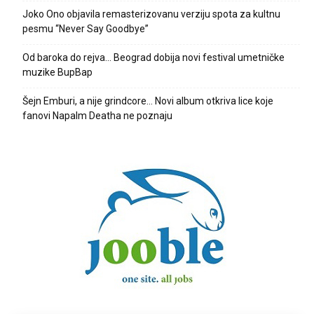
Joko Ono objavila remasterizovanu verziju spota za kultnu
pesmu “Never Say Goodbye”
Od baroka do rejva… Beograd dobija novi festival umetničke
muzike BupBap
Šejn Emburi, a nije grindcore… Novi album otkriva lice koje
fanovi Napalm Deatha ne poznaju