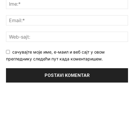
сачувајте моје име, е-маил и веб сајт у овом
прегледнику следећи пут када коментаришем.