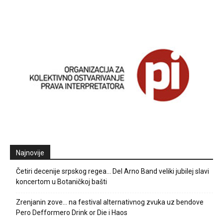
Najnovije
Četiri decenije srpskog regea… Del Arno Band veliki jubilej slavi
koncertom u Botaničkoj bašti
Zrenjanin zove… na festival alternativnog zvuka uz bendove
Pero Defformero Drink or Die i Haos