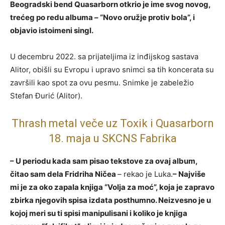
Beogradski bend Quasarborn otkrio je ime svog novog,
trećeg po redu albuma – “Novo oružje protiv bola”, i
objavio istoimeni singl.
U decembru 2022. sa prijateljima iz inđijskog sastava
Alitor, obišli su Evropu i upravo snimci sa tih koncerata su
završili kao spot za ovu pesmu. Snimke je zabeležio
Stefan Đurić (Alitor).
Thrash metal veče uz Toxik i Quasarborn
18. maja u SKCNS Fabrika
– U periodu kada sam pisao tekstove za ovaj album,
čitao sam dela Fridriha Ničea
– rekao je Luka.
– Najviše
mi je za oko zapala knjiga “Volja za moć”, koja je zapravo
zbirka njegovih spisa izdata posthumno. Neizvesno je u
kojoj meri su ti spisi manipulisani i koliko je knjiga