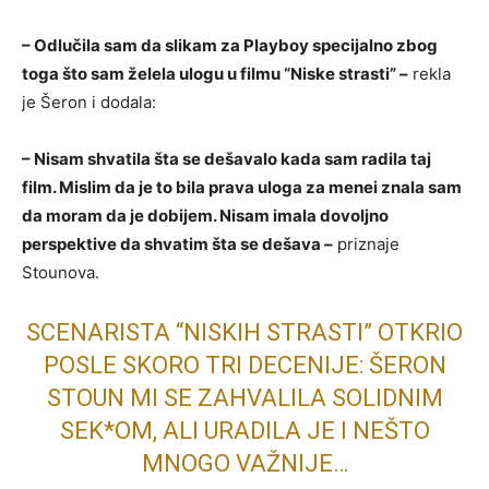
– Odlučila sam da slikam za Playboy specijalno zbog
toga što sam želela ulogu u filmu “Niske strasti” –
rekla
je Šeron i dodala:
– Nisam shvatila šta se dešavalo kada sam radila taj
film. Mislim da je to bila prava uloga za menei znala sam
da moram da je dobijem. Nisam imala dovoljno
perspektive da shvatim šta se dešava –
priznaje
Stounova.
SCENARISTA “NISKIH STRASTI” OTKRIO
POSLE SKORO TRI DECENIJE: ŠERON
STOUN MI SE ZAHVALILA SOLIDNIM
SEK*OM, ALI URADILA JE I NEŠTO
MNOGO VAŽNIJE…