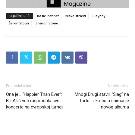
KLJUČNE REČI
Basic Instinct
Niske strasti
Playboy
Šeron Stoun
Sharon Stone
Prethodni tekst
Sledeći tekst
Ona je… “Happier Than Ever”:
Mnogi Drugi stavili “Šlag” na
Bili Ajliš već rasprodala sve
tortu… i kreću u snimanje
koncerte na evropskoj turneji
novog albuma