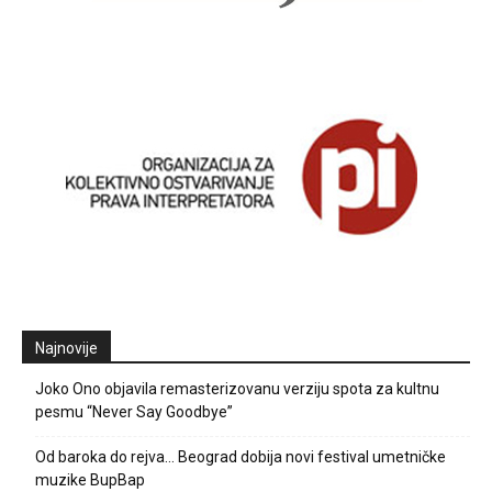
Najnovije
Joko Ono objavila remasterizovanu verziju spota za kultnu
pesmu “Never Say Goodbye”
Od baroka do rejva… Beograd dobija novi festival umetničke
muzike BupBap