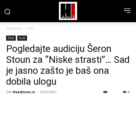
Naslovna
Film
Film
Kult
Pogledajte audiciju Šeron
Stoun za “Niske strasti”… Sad
je jasno zašto je baš ona
dobila ulogu
Od
Headliner.rs
-
29/05/2021
0