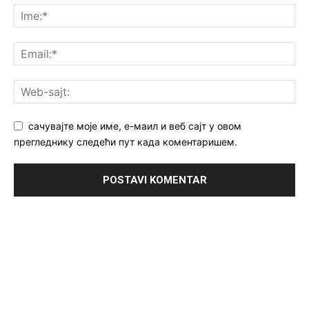
сачувајте моје име, е-маил и веб сајт у овом
прегледнику следећи пут када коментаришем.