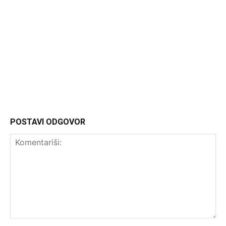
Headliner.rs
http://Headliner.rs
POSTAVI ODGOVOR