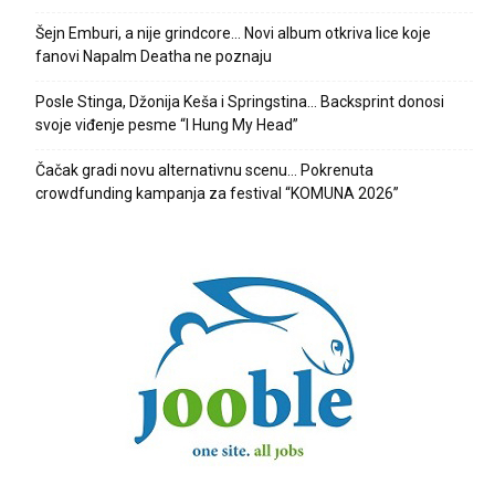
Šejn Emburi, a nije grindcore… Novi album otkriva lice koje
fanovi Napalm Deatha ne poznaju
Posle Stinga, Džonija Keša i Springstina… Backsprint donosi
svoje viđenje pesme “I Hung My Head”
Čačak gradi novu alternativnu scenu… Pokrenuta
crowdfunding kampanja za festival “KOMUNA 2026”