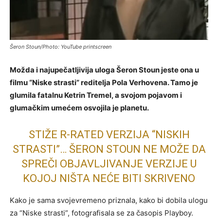
Šeron Stoun/Photo: YouTube printscreen
Možda i najupečatljivija uloga Šeron Stoun jeste ona u
filmu “Niske strasti” reditelja Pola Verhovena. Tamo je
glumila fatalnu Ketrin Tremel, a svojom pojavom i
glumačkim umećem osvojila je planetu.
STIŽE R-RATED VERZIJA “NISKIH
STRASTI”… ŠERON STOUN NE MOŽE DA
SPREČI OBJAVLJIVANJE VERZIJE U
KOJOJ NIŠTA NEĆE BITI SKRIVENO
Kako je sama svojevremeno priznala, kako bi dobila ulogu
za “Niske strasti”, fotografisala se za časopis Playboy.