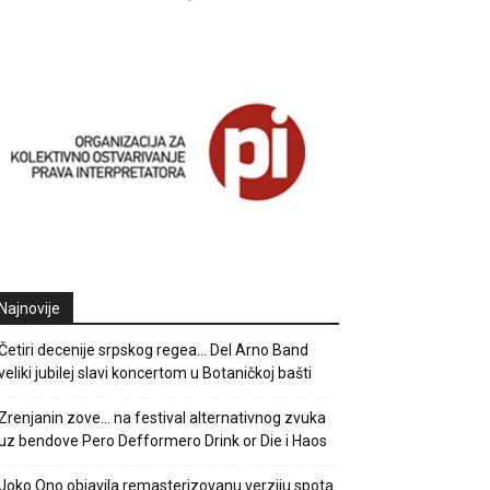
Najnovije
Četiri decenije srpskog regea… Del Arno Band
veliki jubilej slavi koncertom u Botaničkoj bašti
Zrenjanin zove… na festival alternativnog zvuka
uz bendove Pero Defformero Drink or Die i Haos
Joko Ono objavila remasterizovanu verziju spota