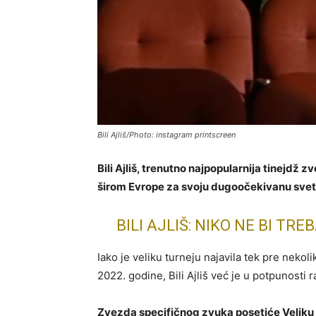
Bili Ajliš/Photo: instagram printscreen
Bili Ajliš, trenutno najpopularnija tinejdž 
širom Evrope za svoju dugoočekivanu svets
BILI AJLIŠ: NIKO NE BI T
Iako je veliku turneju najavila tek pre nekol
2022. godine, Bili Ajliš već je u potpunost
Zvezda specifičnog zvuka posetiće Veliku 