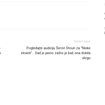
Sledeći tekst
o
Pogledajte audiciju Šeron Stoun za “Niske
m
strasti”… Sad je jasno zašto je baš ona dobila
ulogu