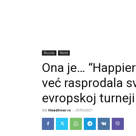
Muzika
World
Ona je… “Happier 
već rasprodala s
evropskoj turneji
Od
Headliner.rs
-
29/05/2021