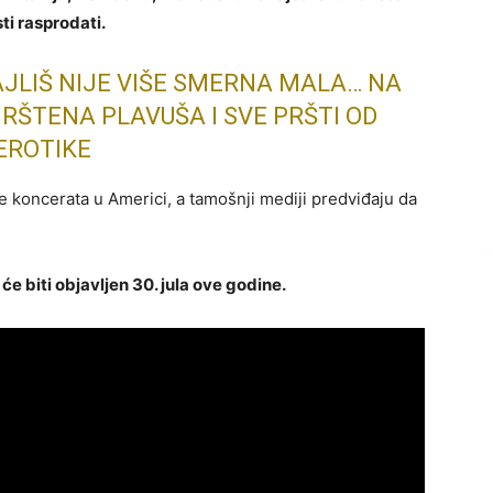
ti rasprodati.
I AJLIŠ NIJE VIŠE SMERNA MALA… NA
ŠTENA PLAVUŠA I SVE PRŠTI OD
EROTIKE
e koncerata u Americi, a tamošnji mediji predviđaju da
i će biti objavljen 30. jula ove godine.