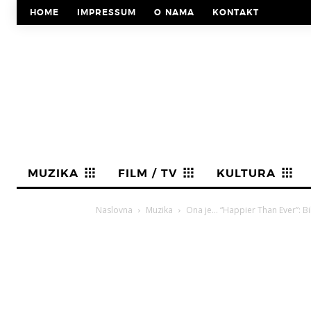
HOME
IMPRESSUM
O NAMA
KONTAKT
MUZIKA
FILM / TV
KULTURA
Naslovna
Muzika
Ona je… “Happier Than Ever”: Bil