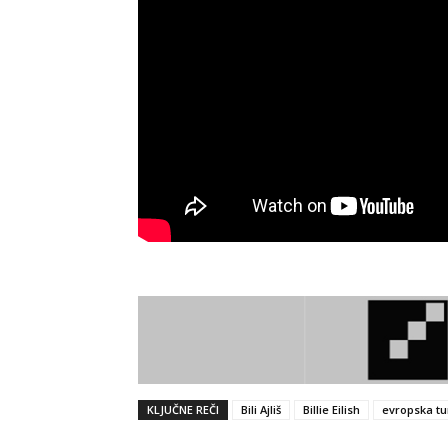
KLJUČNE REČI
Bili Ajliš
Billie Eilish
evropska tu