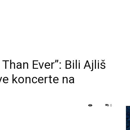
Than Ever”: Bili Ajliš
ve koncerte na
0