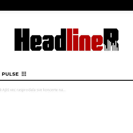
PULSE
i Ajliš već rasprodala sve koncerte na...