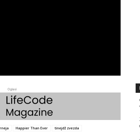
Oglasi
rneja
Happier Than Ever
tinejdž zvezda