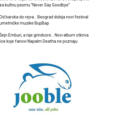
za kultnu pesmu “Never Say Goodbye”
Od baroka do rejva… Beograd dobija novi festival
umetničke muzike BupBap
Šejn Emburi, a nije grindcore… Novi album otkriva
lice koje fanovi Napalm Deatha ne poznaju