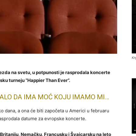
Kn
zvezda na svetu, u potpunosti je rasprodala koncerte
ku turneju “Happier Than Ever”.
REBALO DA IMA MOĆ KOJU IMAMO MI…
iko dana, a ona će biti započeta u Americi u februaru
i rasprodala datume za evropske koncerte.
Britaniju, Nemačku, Francusku i Švajcarsku na leto