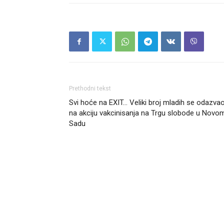
Prethodni tekst
Svi hoće na EXIT… Veliki broj mladih se odazva
na akciju vakcinisanja na Trgu slobode u Novo
Sadu
Headliner.rs
http://Headliner.rs