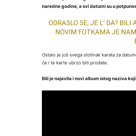
naredne godine, a svi datumi su u potpunos
ODRASLO SE, JE L’ DA? BIL
NOVIM FOTKAMA JE NAMR
Ostalo je još svega stotinak karata za datum
će i te karte ubrzo biti prodate.
Bili je najavila i novi album istog naziva koj