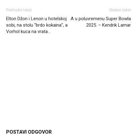
Prethodni tekst
Sledeći tekst
Elton Džon i Lenon u hotelskoj
A u poluvremenu Super Bowla
sobi, na stolu “brdo kokaina”, a
2025. – Kendrik Lamar
Vorhol kuca na vrata…
Headliner
POSTAVI ODGOVOR