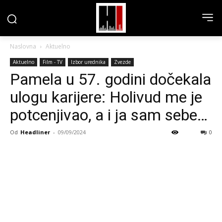
Naslovna
Aktuelno
Aktuelno
Film - TV
Izbor urednika
Zvezde
Pamela u 57. godini dočekala
ulogu karijere: Holivud me je
potcenjivao, a i ja sam sebe…
Od
Headliner
-
09/09/2024
0