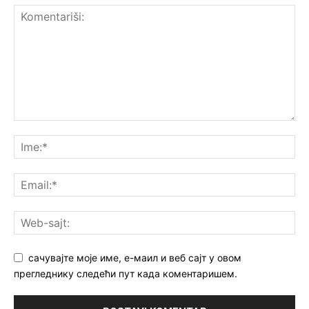
сачувајте моје име, е-маил и веб сајт у овом
прегледнику следећи пут када коментаришем.