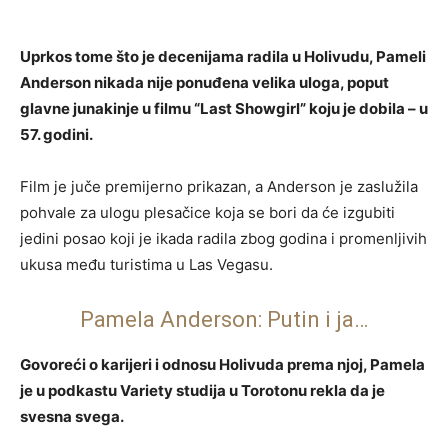
Uprkos tome što je decenijama radila u Holivudu, Pameli
Anderson nikada nije ponuđena velika uloga, poput
glavne junakinje u filmu “Last Showgirl” koju je dobila – u
57. godini.
Film je juče premijerno prikazan, a Anderson je zaslužila
pohvale za ulogu plesačice koja se bori da će izgubiti
jedini posao koji je ikada radila zbog godina i promenljivih
ukusa među turistima u Las Vegasu.
Pamela Anderson: Putin i ja…
Govoreći o karijeri i odnosu Holivuda prema njoj, Pamela
je u podkastu Variety studija u Torotonu rekla da je
svesna svega.