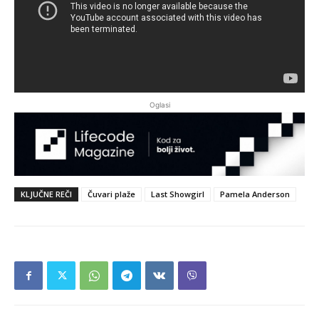
Oglasi
KLJUČNE REČI
Čuvari plaže
Last Showgirl
Pamela Anderson