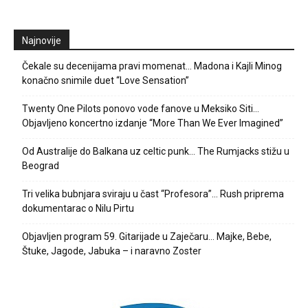
Najnovije
Čekale su decenijama pravi momenat… Madona i Kajli Minog
konačno snimile duet “Love Sensation”
Twenty One Pilots ponovo vode fanove u Meksiko Siti…
Objavljeno koncertno izdanje “More Than We Ever Imagined”
Od Australije do Balkana uz celtic punk… The Rumjacks stižu u
Beograd
Tri velika bubnjara sviraju u čast “Profesora”… Rush priprema
dokumentarac o Nilu Pirtu
Objavljen program 59. Gitarijade u Zaječaru… Majke, Bebe,
Štuke, Jagode, Jabuka – i naravno Zoster