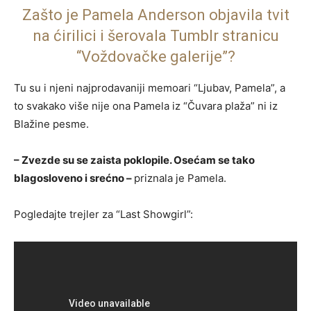
Zašto je Pamela Anderson objavila tvit
na ćirilici i šerovala Tumblr stranicu
“Voždovačke galerije”?
Tu su i njeni najprodavaniji memoari “Ljubav, Pamela”, a
to svakako više nije ona Pamela iz “Čuvara plaža” ni iz
Blažine pesme.
– Zvezde su se zaista poklopile. Osećam se tako
blagosloveno i srećno –
priznala je Pamela.
Pogledajte trejler za “Last Showgirl”: