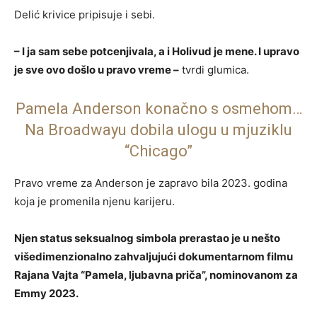
Delić krivice pripisuje i sebi.
– I ja sam sebe potcenjivala, a i Holivud je mene. I upravo
je sve ovo došlo u pravo vreme –
tvrdi glumica.
Pamela Anderson konačno s osmehom…
Na Broadwayu dobila ulogu u mjuziklu
“Chicago”
Pravo vreme za Anderson je zapravo bila 2023. godina
koja je promenila njenu karijeru.
Njen status seksualnog simbola prerastao je u nešto
višedimenzionalno zahvaljujući dokumentarnom filmu
Rajana Vajta “Pamela, ljubavna priča”, nominovanom za
Emmy 2023.