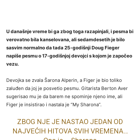
U današnje vreme bi ga zbog toga razapinjali, i pesma bi
verovatno bila kanselovana, ali sedamdesetih je bilo
sasvim normalno da tada 25-godišnji Doug Fieger
napiše pesmu o 17-godišnjoj devojci s kojom je započeo
vezu.
Devojka se zvala Šarona Alperin, a Figer je bio toliko
zaluđen da joj je posvetio pesmu. Gitarista Berton Aver
sugerisao mu je da barem ne spominje njeno ime, ali
Figer je insistirao i nastala je “My Sharona”.
ZBOG NJE JE NASTAO JEDAN OD
NAJVEĆIH HITOVA SVIH VREMENA…