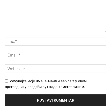
сачувајте моје име, е-маил и веб сајт у овом
прегледнику следећи пут када коментаришем.