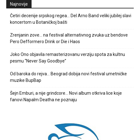
Najnovije
Četiri decenije srpskog regea… Del Arno Band veliki jubilej slavi
koncertom u Botaničkoj bašti
Zrenjanin zove… na festival alternativnog zvuka uz bendove
Pero Defformero Drink or Die i Haos
Joko Ono objavila remasterizovanu verziju spota za kultnu
pesmu “Never Say Goodbye”
Od baroka do rejva… Beograd dobija novi festival umetničke
muzike BupBap
Šejn Emburi, a nije grindcore… Novi album otkriva lice koje
fanovi Napalm Deatha ne poznaju