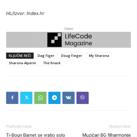
HL/Izvor: Index.hr
Oglasi
KLJUČNE REČI
Dag Figer
Doug Fieger
My Sharona
Sharona Alperin
The Knack
Prethodni tekst
Sledeći tekst
Ti-Boun Barnet se vratio solo
Muzičari BG filharmonije