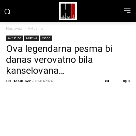
Naslovna
Aktuelno
Aktuelno
Muzika
World
Ova legendarna pesma bi
danas verovatno bila
kanselovana…
Od
Headliner
-
02/03/2024
0