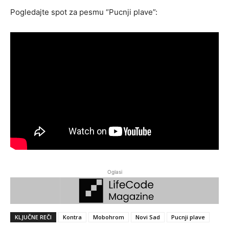
Pogledajte spot za pesmu “Pucnji plave”:
Oglasi
KLJUČNE REČI
Kontra
Mobohrom
Novi Sad
Pucnji plave