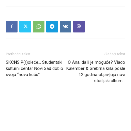
Prethodni tekst
Sledeći tekst
SKCNS P(r)oleće… Studentski
O Ana, da li je moguće? Vlado
kulturni centar Novi Sad dobio
Kalember & Srebrna krila posle
svoju “novu kuću”
12 godina objavljuju novi
studijski album…