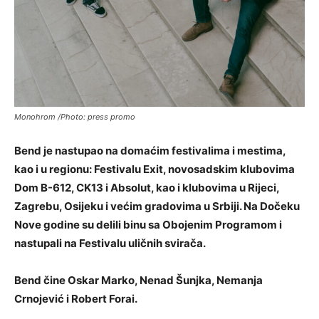
Monohrom /Photo: press promo
Bend je nastupao na domaćim festivalima i mestima,
kao i u regionu: Festivalu Exit, novosadskim klubovima
Dom B-612, CK13 i Absolut, kao i klubovima u Rijeci,
Zagrebu, Osijeku i većim gradovima u Srbiji. Na Dočeku
Nove godine su delili binu sa Obojenim Programom i
nastupali na Festivalu uličnih svirača.
Bend čine Oskar Marko, Nenad Šunjka, Nemanja
Crnojević i Robert Forai.