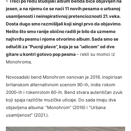
– Treći po redu studijski album benda biće objavljen na
jesen, a na njemu će se naći 11 novih pesama o urbanoj
usamljenosti i neinspirativnoj pretencioznosti 21. veka.
Dosta dugo smo razmišljali koji singl prvo da objavimo.
Nešto što smo ranije obično radili je bilo da uzmemo
najtvrđu pesmu i njome otvorimo album. Sada smo se
odlučili za “Pucnji plave”, koja je sa “udicom” od dve
gitare u kontri gotovo pop pesma
– rekli su momci iz
Monohroma.
Novosadski bend Monohrom osnovan je 2016. inspirisan
britanskom alternativnom scenom 90-ih, indie rokom
2000-ih i rokenrolom 60-ih. Bend stvara autentičan zvuk
koji spaja različite muzičke uticaje. Do sada imaju dva
objavljena albuma: “Monohrom” (2016) i “Urbana
usamljenost” (2021.).