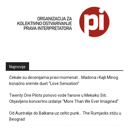
Najnovije
Čekale su decenijama pravi momenat… Madona i Kajli Minog
konačno snimile duet “Love Sensation”
Twenty One Pilots ponovo vode fanove u Meksiko Siti…
Objavljeno koncertno izdanje “More Than We Ever Imagined”
Od Australije do Balkana uz celtic punk… The Rumjacks stižu u
Beograd