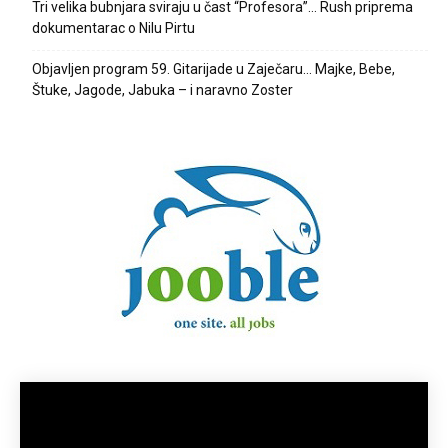
Tri velika bubnjara sviraju u čast “Profesora”… Rush priprema
dokumentarac o Nilu Pirtu
Objavljen program 59. Gitarijade u Zaječaru… Majke, Bebe,
Štuke, Jagode, Jabuka – i naravno Zoster