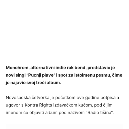
Monohrom, alternativni indie rok bend, predstavio je
novi singl “Pucnji plave” i spot za istoimenu pesmu, čime
je najavio svoj treći album.
Novosadska četvorka je početkom ove godine potpisala
ugovor s Kontra Rights izdavačkom kućom, pod čijim
imenom će objaviti album pod nazivom “Radio tišina”.