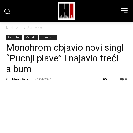
Naslovna
Aktuelno
Aktuelno
Muzika
Homeland
Monohrom objavio novi singl
“Pucnji plave” i najavio treći
album
Od
Headliner
-
24/04/2024
0