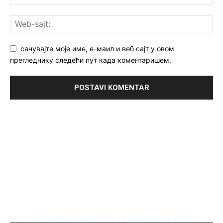
сачувајте моје име, е-маил и веб сајт у овом
прегледнику следећи пут када коментаришем.