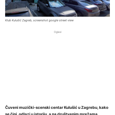
Klub Kulušić Zagreb, screenshot google street view
Oglasi
Čuveni muzički-scenski centar Kulušić u Zagrebu, kako
se čini, odlazi u istoriju, a na društvenim mrežama