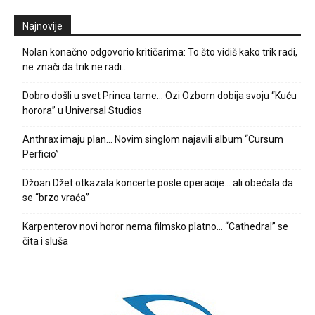
Najnovije
Nolan konačno odgovorio kritičarima: To što vidiš kako trik radi,
ne znači da trik ne radi…
Dobro došli u svet Princa tame… Ozi Ozborn dobija svoju “Kuću
horora” u Universal Studios
Anthrax imaju plan… Novim singlom najavili album “Cursum
Perficio”
Džoan Džet otkazala koncerte posle operacije… ali obećala da
se “brzo vraća”
Karpenterov novi horor nema filmsko platno… “Cathedral” se
čita i sluša