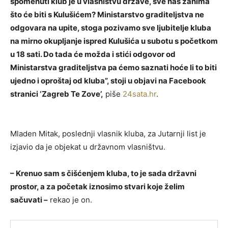
spomenuti klub je u vlasništvu države, sve nas zanima
što će biti s Kulušićem? Ministarstvo graditeljstva ne
odgovara na upite, stoga pozivamo sve ljubitelje kluba
na mirno okupljanje ispred Kulušića u subotu s početkom
u 18 sati. Do tada će možda i stići odgovor od
Ministarstva graditeljstva pa ćemo saznati hoće li to biti
ujedno i oproštaj od kluba”, stoji u objavi na Facebook
stranici ‘Zagreb Te Zove’,
piše
24sata.hr
.
Mladen Mitak, poslednji vlasnik kluba, za Jutarnji list je
izjavio da je objekat u državnom vlasništvu.
– Krenuo sam s čišćenjem kluba, to je sada državni
prostor, a za početak iznosimo stvari koje želim
sačuvati –
rekao je on.