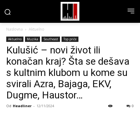
Naslovna
Aktuelno
Aktuelno
Muzika
Southeast
Top priče
Kulušić – novi život ili
konačan kraj? Šta se dešava
s kultnim klubom u kome su
svirali Azra, Bajaga, EKV,
Dugme, Haustor…
Od
Headliner
-
12/11/2024
0