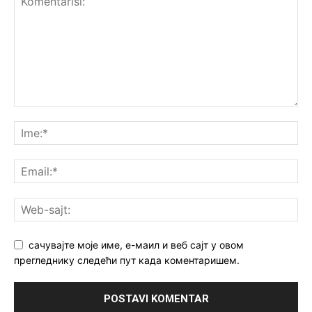
сачувајте моје име, е-маил и веб сајт у овом
прегледнику следећи пут када коментаришем.