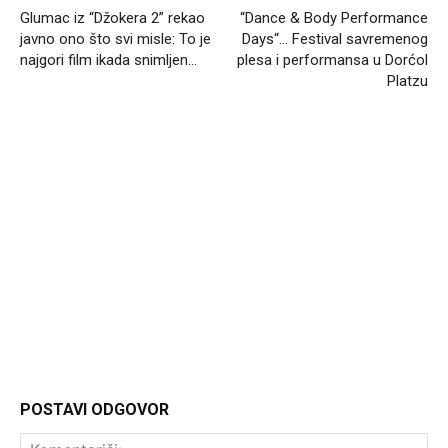
Glumac iz “Džokera 2” rekao
“Dance & Body Performance
javno ono što svi misle: To je
Days“… Festival savremenog
najgori film ikada snimljen…
plesa i performansa u Dorćol
Platzu
Headliner
POSTAVI ODGOVOR