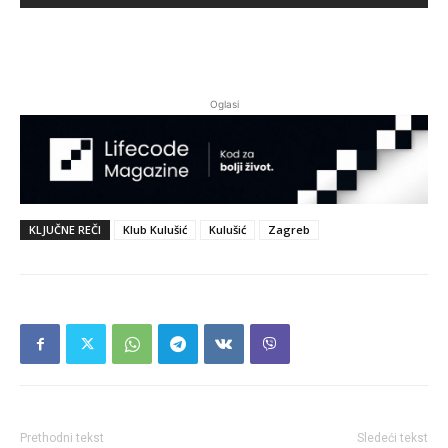
Oglasi
KLJUČNE REČI
Klub Kulušić
Kulušić
Zagreb
Prethodni tekst
Sledeći tekst