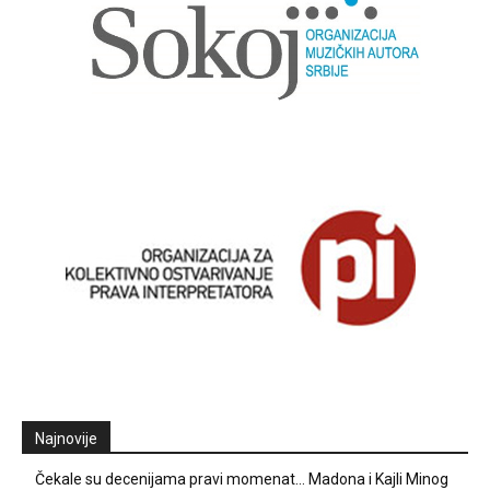
Najnovije
Čekale su decenijama pravi momenat… Madona i Kajli Minog