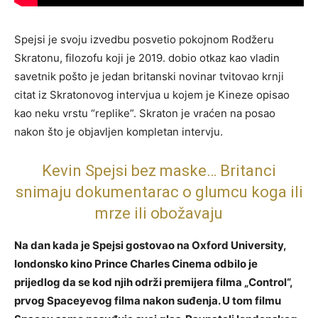
Spejsi je svoju izvedbu posvetio pokojnom Rodžeru
Skratonu, filozofu koji je 2019. dobio otkaz kao vladin
savetnik pošto je jedan britanski novinar tvitovao krnji
citat iz Skratonovog intervjua u kojem je Kineze opisao
kao neku vrstu “replike”. Skraton je vraćen na posao
nakon što je objavljen kompletan intervju.
Kevin Spejsi bez maske… Britanci
snimaju dokumentarac o glumcu koga ili
mrze ili obožavaju
Na dan kada je Spejsi gostovao na Oxford University,
londonsko kino Prince Charles Cinema odbilo je
prijedlog da se kod njih održi premijera filma „Control“,
prvog Spaceyevog filma nakon suđenja. U tom filmu