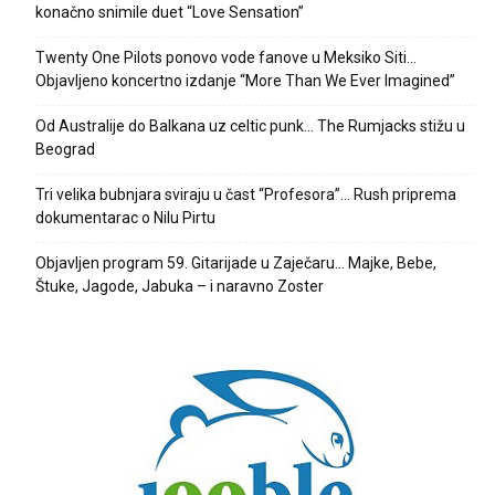
konačno snimile duet “Love Sensation”
Twenty One Pilots ponovo vode fanove u Meksiko Siti…
Objavljeno koncertno izdanje “More Than We Ever Imagined”
Od Australije do Balkana uz celtic punk… The Rumjacks stižu u
Beograd
Tri velika bubnjara sviraju u čast “Profesora”… Rush priprema
dokumentarac o Nilu Pirtu
Objavljen program 59. Gitarijade u Zaječaru… Majke, Bebe,
Štuke, Jagode, Jabuka – i naravno Zoster