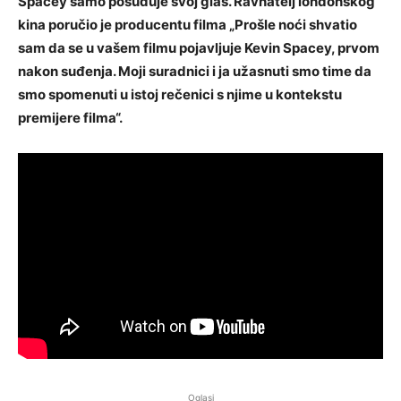
Spacey samo posuđuje svoj glas. Ravnatelj londonskog
kina poručio je producentu filma „Prošle noći shvatio
sam da se u vašem filmu pojavljuje Kevin Spacey, prvom
nakon suđenja. Moji suradnici i ja užasnuti smo time da
smo spomenuti u istoj rečenici s njime u kontekstu
premijere filma“.
Oglasi