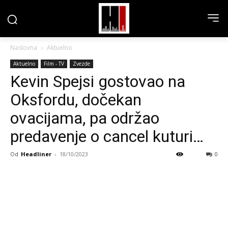
Naslovna
Aktuelno
Aktuelno
Film - TV
Zvezde
Kevin Spejsi gostovao na
Oksfordu, dočekan
ovacijama, pa održao
predavenje o cancel kuturi…
Od
Headliner
-
18/10/2023
0