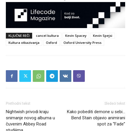
KLJUČNE REČI
cancel kultura
Kevin Spacey
Kevin Spejsi
Kultura otkazivanja
Oxford
Oxford University Press
Prethodni tekst
Sledeći tekst
Nightwish privodi kraju
Kako pobediti demone u sebi…
snimanje novog albuma u
Bend Stain objavio animirani
čuvenim Abbey Road
spot za “Fade”
studijima…