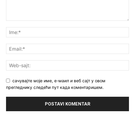
сачувајте моје име, е-маил и веб сајт у овом
прегледнику следећи пут када коментаришем.