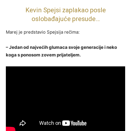
Kevin Spejsi zaplakao posle
oslobađajuće presude…
Marej je predstavio Spejsija rečima:
– Jedan od najvećih glumaca svoje generacije i neko
koga s ponosom zovem prijateljem.