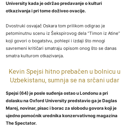
University kada je održao predavanje o kulturi
otkazivanja i pri tome doživeo ovacije.
Dvostruki osvajač Oskara tom prilikom odigrao je
petominutnu scenu iz Šekspirovog dela “Timon iz Atine”
koji govori o bogatstvu, pohlepi i izdaji što mnogi
savremeni kritičari smatraju opisom onog što se danas
smatra kulturom otkazivanja.
Kevin Spejsi hitno prebačen u bolnicu u
Uzbekistanu, sumnja se na srčani udar
Spejsi (64) je posle suđenja ostao u Londonu a pri
dolasku na Oxford University predstavio ga je Daglas
Marej, novinar, pisac i borac za slobodu govora koji je
ujedno pomoćnik urednika konzervativnog magazina
The Spectator.