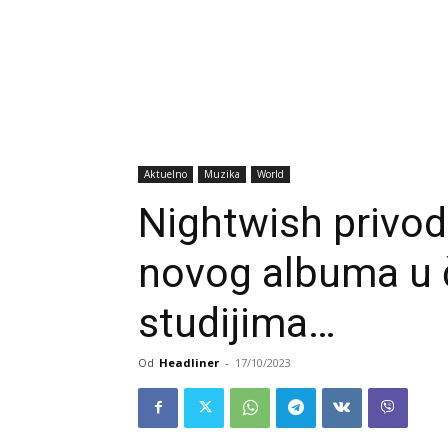
Aktuelno
Muzika
World
Nightwish privod
novog albuma u
studijima…
Od
Headliner
-
17/10/2023