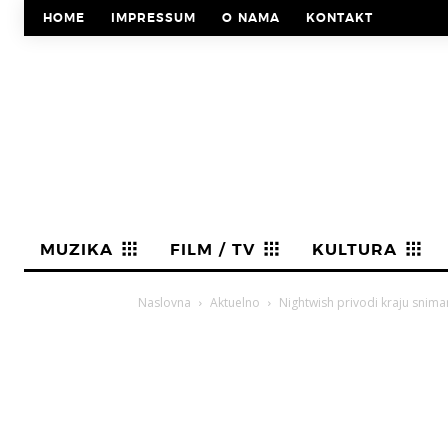
HOME
IMPRESSUM
O NAMA
KONTAKT
MUZIKA
FILM / TV
KULTURA
Naslovna
Aktuelno
Nightwish privodi kraju sni