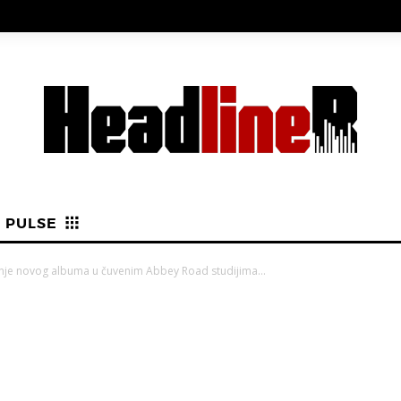
PULSE
manje novog albuma u čuvenim Abbey Road studijima…