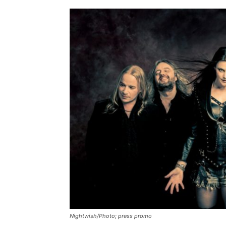
Nightwish/Photo; press promo