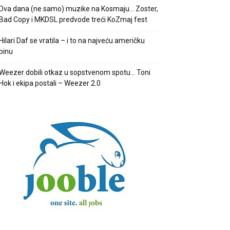
Dva dana (ne samo) muzike na Kosmaju… Zoster,
Bad Copy i MKDSL predvode treći KoZmaj fest
Hilari Daf se vratila – i to na najveću američku
binu
Weezer dobili otkaz u sopstvenom spotu… Toni
Hok i ekipa postali – Weezer 2.0