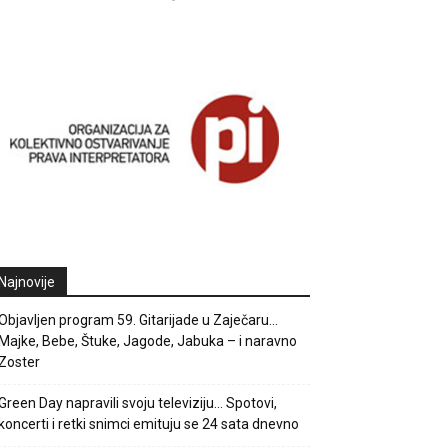
Najnovije
Objavljen program 59. Gitarijade u Zaječaru…
Majke, Bebe, Štuke, Jagode, Jabuka – i naravno
Zoster
Green Day napravili svoju televiziju… Spotovi,
koncerti i retki snimci emituju se 24 sata dnevno