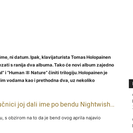
ime, ni datum. Ipak, klavijaturista Tomas Holopainen
ezati s ranija dva albuma. Tako će novi album zajedno
i “Human :II: Nature” činiti trilogiju. Holopainen je
tim vodama kao i prethodna dva, uz nekoliko
učnici joj dali ime po bendu Nightwish…
u, s obzirom na to da je bend ovog aprila najavio