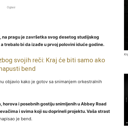
Oglasi
v, na pragu je završetka svog desetog studijskog
 trebalo bi da izađe u prvoj polovini iduće godine.
Kn
bog svojih reči: Kraj će biti samo ako
 napusti bend
u objavio kako je gotov sa snimanjem orkestralnih
ra, horova i posebnih gostiju snimljenih u Abbey Road
vačima i svima koji su doprineli projektu. Vaša strast
napisao je bend.