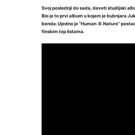
Svoj poslednji do sada, deveti studijski al
Bio je to prvi album u kojem je bubnjara J
benda. Ujedno je “Human :II: Nature” postao
finskim top listama.