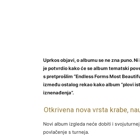
Uprkos objavi, o albumu se ne zna puno. Ni 
je potvrdio kako će se album tematski pov
s pretprošlim “Endless Forms Most Beautiful” 
između ostalog rekao kako album “plovi is
iznenađenja”.
Otkrivena nova vrsta krabe, na
Novi album izgleda neće dobiti i svojuturnej
povlačenje s turneja.