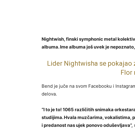
Nightwish, finski symphonic metal kolekti
albuma. Ime albuma još uvek je nepoznato, a
Lider Nightwisha se pokajao z
Flor
Bend je juče na svom Facebooku i Instagram
delova.
“I to je to! 1065 različitih snimaka orkesta
studijima. Hvala muzčarima, vokalistima, pe
i predanost nas ujek ponovo oduševljava”,