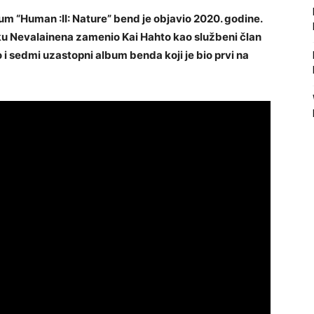
bum “Human :II: Nature” bend je objavio 2020. godine.
uku Nevalainena zamenio Kai Hahto kao službeni član
 i sedmi uzastopni album benda koji je bio prvi na