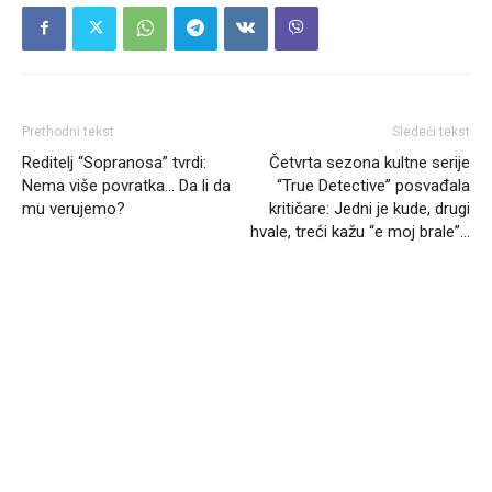
Prethodni tekst
Sledeći tekst
Reditelj “Sopranosa” tvrdi:
Četvrta sezona kultne serije
Nema više povratka… Da li da
“True Detective” posvađala
mu verujemo?
kritičare: Jedni je kude, drugi
hvale, treći kažu “e moj brale”…
Headliner