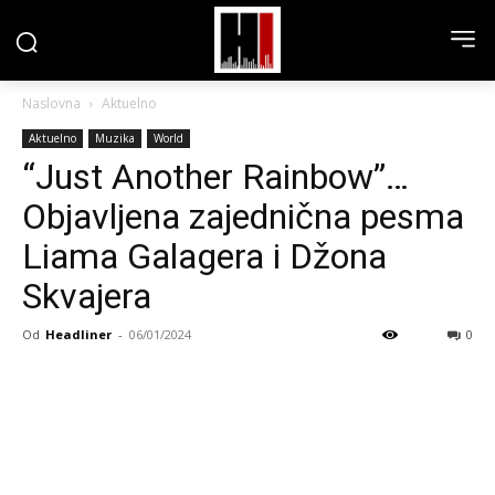
Naslovna
Aktuelno
Aktuelno
Muzika
World
“Just Another Rainbow”…
Objavljena zajednična pesma
Liama Galagera i Džona
Skvajera
Od
Headliner
-
06/01/2024
0