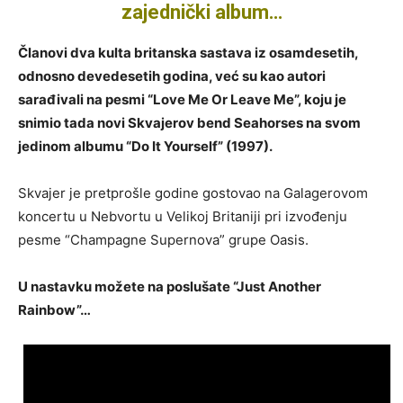
zajednički album…
Članovi dva kulta britanska sastava iz osamdesetih,
odnosno devedesetih godina, već su kao autori
sarađivali na pesmi “Love Me Or Leave Me”, koju je
snimio tada novi Skvajerov bend Seahorses na svom
jedinom albumu “Do It Yourself” (1997).
Skvajer je pretprošle godine gostovao na Galagerovom
koncertu u Nebvortu u Velikoj Britaniji pri izvođenju
pesme “Champagne Supernova” grupe Oasis.
U nastavku možete na poslušate “Just Another
Rainbow”…