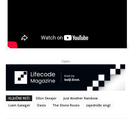
Oglasi
KLJUČNE REČI
Džon Skvajer
Just Another Rainbow
Liam Galager
Oasis
The Stone Roses
zajednički singl