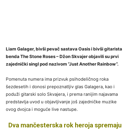
Liam Galager, bivši pevač sastava Oasis i bivši gitarista
benda The Stone Roses – Džon Skvajer objavili su prvi
zajednički singl pod nazivom “Just Another Rainbow”.
Pomenuta numera ima prizvuk psihodeličnog roka
šezdesetih i donosi prepoznatljiv glas Galagera, kao i
poduži gitarski solo Skvajera, i prema ranijim najavama
predstavlja uvod u objavljivanje još zajedničke muzike
ovog dvojca i moguće live nastupe.
Dva mančesterska rok heroja spremaju