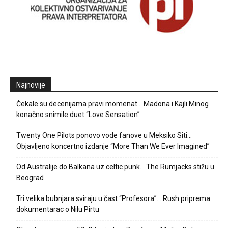
Najnovije
Čekale su decenijama pravi momenat… Madona i Kajli Minog
konačno snimile duet “Love Sensation”
Twenty One Pilots ponovo vode fanove u Meksiko Siti…
Objavljeno koncertno izdanje “More Than We Ever Imagined”
Od Australije do Balkana uz celtic punk… The Rumjacks stižu u
Beograd
Tri velika bubnjara sviraju u čast “Profesora”… Rush priprema
dokumentarac o Nilu Pirtu