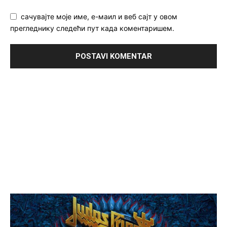
сачувајте моје име, е-маил и веб сајт у овом
прегледнику следећи пут када коментаришем.