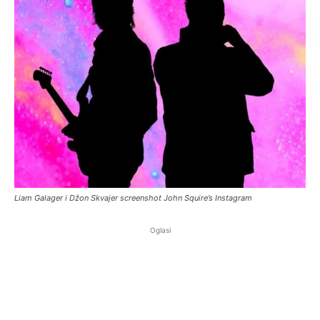
Liam Galager i Džon Skvajer screenshot John Squire’s Instagram
Oglasi