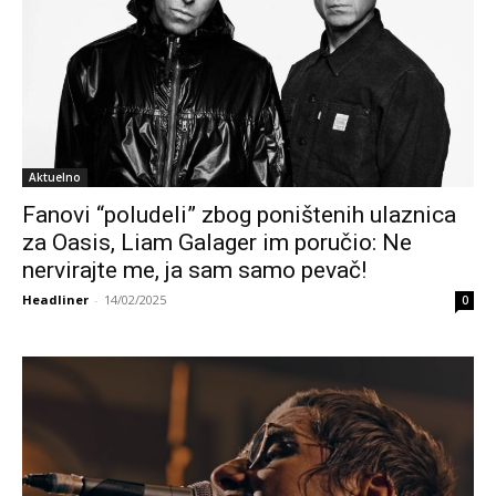
Aktuelno
Fanovi “poludeli” zbog poništenih ulaznica
za Oasis, Liam Galager im poručio: Ne
nervirajte me, ja sam samo pevač!
Headliner
-
14/02/2025
0