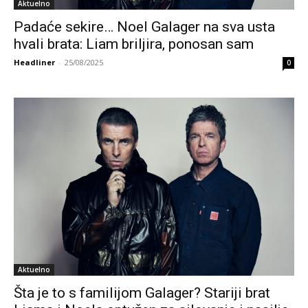
Aktuelno
Padaće sekire… Noel Galager na sva usta
hvali brata: Liam briljira, ponosan sam
Headliner
-
25/08/2025
0
Aktuelno
Šta je to s familijom Galager? Stariji brat