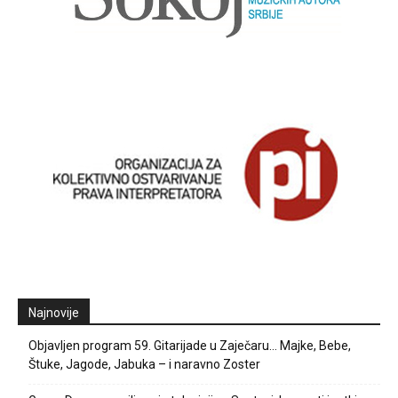
Najnovije
Objavljen program 59. Gitarijade u Zaječaru… Majke, Bebe,
Štuke, Jagode, Jabuka – i naravno Zoster