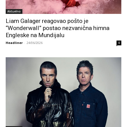
Aktuelno
Liam Galager reagovao pošto je
“Wonderwall” postao nezvanična himna
Engleske na Mundijalu
Headliner
-
24/06/2026
0