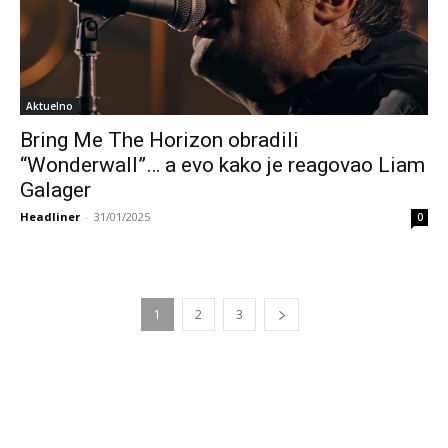
Aktuelno
Bring Me The Horizon obradili
“Wonderwall”… a evo kako je reagovao Liam
Galager
Headliner
-
31/01/2025
0
1
2
3