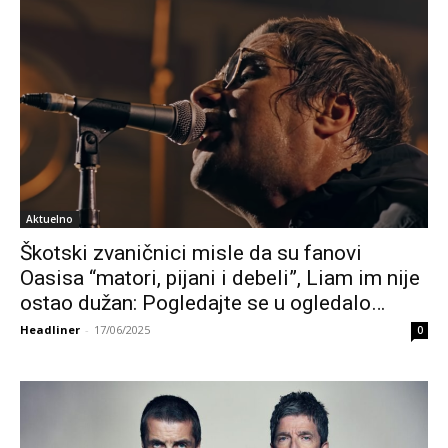
Aktuelno
Škotski zvaničnici misle da su fanovi
Oasisa “matori, pijani i debeli”, Liam im nije
ostao dužan: Pogledajte se u ogledalo…
Headliner
-
17/06/2025
0