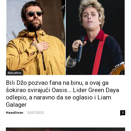
Aktuelno
Bili Džo pozvao fana na binu, a ovaj ga
šokirao svirajući Oasis… Lider Green Daya
odlepio, a naravno da se oglasio i Liam
Galager
Headliner
-
02/07/2025
0