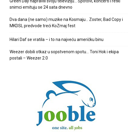
Green Day napravili svoju televiziju… Spotovi, koncerti i retki
snimci emituju se 24 sata dnevno
Dva dana (ne samo) muzike na Kosmaju… Zoster, Bad Copy i
MKDSL predvode treći KoZmaj fest
Hilari Daf se vratila – i to na najveću američku binu
Weezer dobili otkaz u sopstvenom spotu… Toni Hok i ekipa
postali – Weezer 2.0