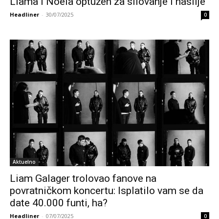
Liama i Noela optužen za silovanje i nasilje
Headliner
-
30/07/2025
0
Aktuelno
Liam Galager trolovao fanove na
povratničkom koncertu: Isplatilo vam se da
date 40.000 funti, ha?
Headliner
-
07/07/2025
0