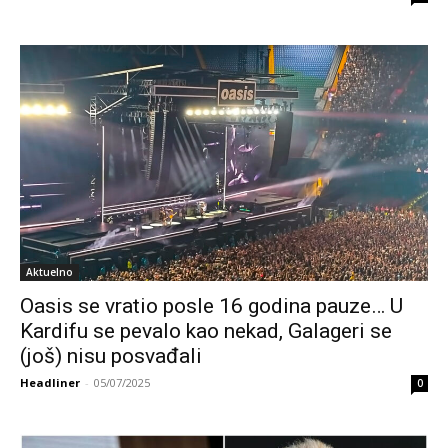
Aktuelno
Oasis se vratio posle 16 godina pauze… U
Kardifu se pevalo kao nekad, Galageri se
(još) nisu posvađali
Headliner
-
05/07/2025
0