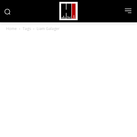
Home
Tags
Liam Galager