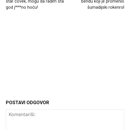
star čovek, mogu da radim šta
bendu koji je promenio
god j***no hoću!
šumadijski rokenrol
Headliner
POSTAVI ODGOVOR