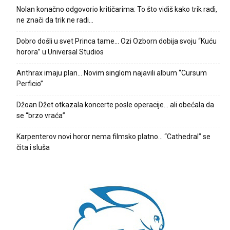
Nolan konačno odgovorio kritičarima: To što vidiš kako trik radi,
ne znači da trik ne radi…
Dobro došli u svet Princa tame… Ozi Ozborn dobija svoju “Kuću
horora” u Universal Studios
Anthrax imaju plan… Novim singlom najavili album “Cursum
Perficio”
Džoan Džet otkazala koncerte posle operacije… ali obećala da
se “brzo vraća”
Karpenterov novi horor nema filmsko platno… “Cathedral” se
čita i sluša