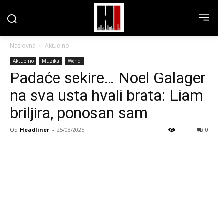
Naslovna
Aktuelno
Aktuelno
Muzika
World
Padaće sekire… Noel Galager
na sva usta hvali brata: Liam
briljira, ponosan sam
Od
Headliner
-
25/08/2025
0