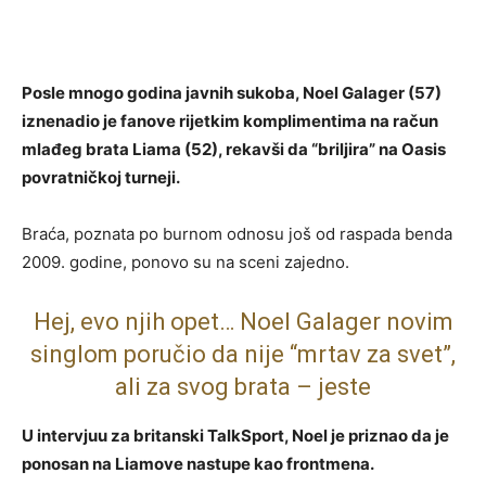
Posle mnogo godina javnih sukoba, Noel Galager (57)
iznenadio je fanove rijetkim komplimentima na račun
mlađeg brata Liama (52), rekavši da “briljira” na Oasis
povratničkoj turneji.
Braća, poznata po burnom odnosu još od raspada benda
2009. godine, ponovo su na sceni zajedno.
Hej, evo njih opet… Noel Galager novim
singlom poručio da nije “mrtav za svet”,
ali za svog brata – jeste
U intervjuu za britanski TalkSport, Noel je priznao da je
ponosan na Liamove nastupe kao frontmena.