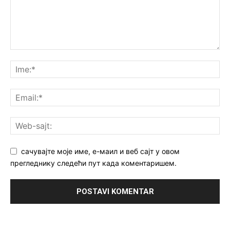
сачувајте моје име, е-маил и веб сајт у овом
прегледнику следећи пут када коментаришем.