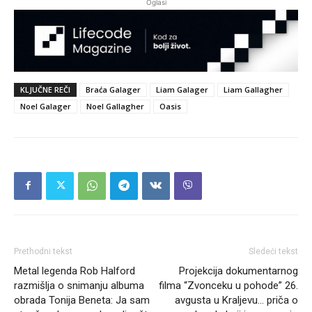
Oglasi
KLJUČNE REČI
Braća Galager
Liam Galager
Liam Gallagher
Noel Galager
Noel Gallagher
Oasis
Prethodni tekst
Sledeći tekst
Metal legenda Rob Halford
Projekcija dokumentarnog
razmišlja o snimanju albuma
filma “Zvonceku u pohode” 26.
obrada Tonija Beneta: Ja sam
avgusta u Kraljevu… priča o