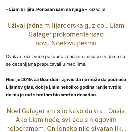
– Liam briljira. Ponosan sam na njega –
kazao je.
Uživaj jadna milijarderska guzico… Liam
Galager prokomentarisao
novu Noelovu pesmu
Ovakve reči zvuče posebno značajno imajući u vidu da su
se decenijama prepucavali u medijima.
Noel je 2019. za Guardian izjavio da ne može da podnese
Lijamov glas, dok je Liam nekoliko godina ranije tvrdio
da mu je rad s bratom bio smrtno dosadan.
Noel Galager smislio kako da vrati Oasis:
Ako Liam neće, sviraću s njegovim
hologramom. On ionako nije stvaran lik…