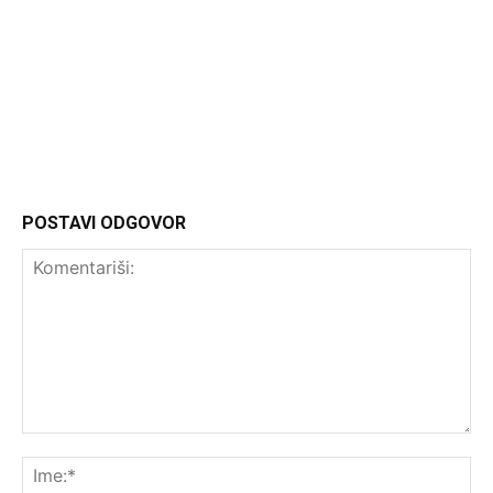
Headliner.rs
http://Headliner.rs
POSTAVI ODGOVOR