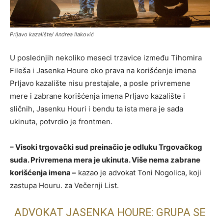
Prljavo kazalište/ Andrea Ilaković
U poslednjih nekoliko meseci trzavice između Tihomira
Fileša i Jasenka Houre oko prava na korišćenje imena
Prljavo kazalište nisu prestajale, a posle privremene
mere i zabrane korišćenja imena Prljavo kazalište i
sličnih, Jasenku Houri i bendu ta ista mera je sada
ukinuta, potvrdio je frontmen.
– Visoki trgovački sud preinačio je odluku Trgovačkog
suda. Privremena mera je ukinuta. Više nema zabrane
korišćenja imena –
kazao je advokat Toni Nogolica, koji
zastupa Houru. za Večernji List.
ADVOKAT JASENKA HOURE: GRUPA SE