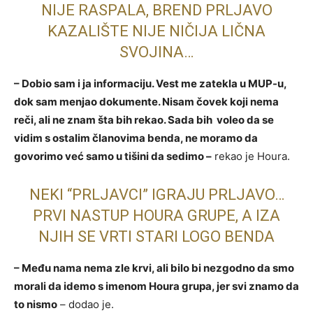
NIJE RASPALA, BREND PRLJAVO
KAZALIŠTE NIJE NIČIJA LIČNA
SVOJINA…
– Dobio sam i ja informaciju. Vest me zatekla u MUP-u,
dok sam menjao dokumente. Nisam čovek koji nema
reči, ali ne znam šta bih rekao. Sada bih voleo da se
vidim s ostalim članovima benda, ne moramo da
govorimo već samo u tišini da sedimo –
rekao je Houra.
NEKI “PRLJAVCI” IGRAJU PRLJAVO…
PRVI NASTUP HOURA GRUPE, A IZA
NJIH SE VRTI STARI LOGO BENDA
– Među nama nema zle krvi, ali bilo bi nezgodno da smo
morali da idemo s imenom Houra grupa, jer svi znamo da
to nismo
– dodao je.