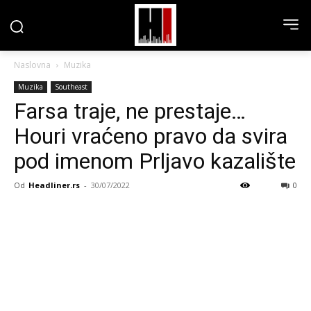
Naslovna
Muzika
Muzika
Southeast
Farsa traje, ne prestaje…
Houri vraćeno pravo da svira
pod imenom Prljavo kazalište
Od
Headliner.rs
-
30/07/2022
0