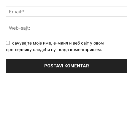
сачувајте моје име, е-маил и веб сајт у овом
прегледнику следећи пут када коментаришем.