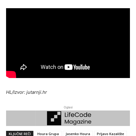
HL/Izvor: jutarnji.hr
Oglasi
KLJUČNE REČI
Houra Grupa
Jasenko Houra
Prljavo Kazalište