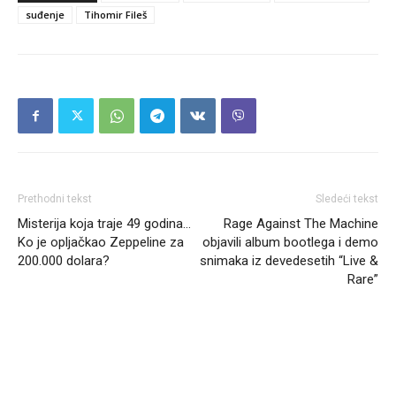
suđenje
Tihomir Fileš
Prethodni tekst
Sledeći tekst
Misterija koja traje 49 godina…
Rage Against The Machine
Ko je opljačkao Zeppeline za
objavili album bootlega i demo
200.000 dolara?
snimaka iz devedesetih “Live &
Rare”