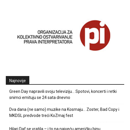
Najnovije
Green Day napravili svoju televiziju… Spotovi, koncerti i retki
snimci emituju se 24 sata dnevno
Dva dana (ne samo) muzike na Kosmaju… Zoster, Bad Copy i
MKDSL predvode treći KoZmaj fest
Hilari Daf se vratila – i to na najveću američku binu