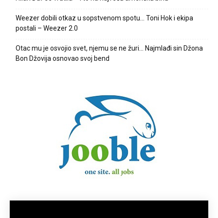
Weezer dobili otkaz u sopstvenom spotu… Toni Hok i ekipa
postali – Weezer 2.0
Otac mu je osvojio svet, njemu se ne žuri… Najmlađi sin Džona
Bon Džovija osnovao svoj bend