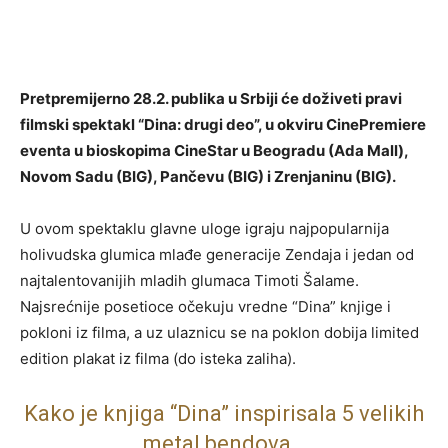
Pretpremijerno 28.2. publika u Srbiji će doživeti pravi
filmski spektakl “Dina: drugi deo”, u okviru CinePremiere
eventa u bioskopima CineStar u Beogradu (Ada Mall),
Novom Sadu (BIG), Pančevu (BIG) i Zrenjaninu (BIG).
U ovom spektaklu glavne uloge igraju najpopularnija
holivudska glumica mlađe generacije Zendaja i jedan od
najtalentovanijih mladih glumaca Timoti Šalame.
Najsrećnije posetioce očekuju vredne “Dina” knjige i
pokloni iz filma, a uz ulaznicu se na poklon dobija limited
edition plakat iz filma (do isteka zaliha).
Kako je knjiga “Dina” inspirisala 5 velikih
metal bendova…