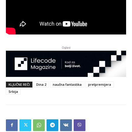
Oglasi
KLJUČNE REČI
Dina 2
naučna fantastika
pretpremijera
Srbija