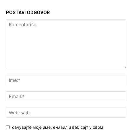
POSTAVI ODGOVOR
сачувајте моје име, е-маил и веб сајт у овом