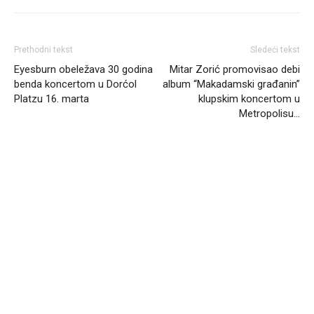
Prethodni tekst
Sledeći tekst
Eyesburn obeležava 30 godina
Mitar Zorić promovisao debi
benda koncertom u Dorćol
album “Makadamski građanin”
Platzu 16. marta
klupskim koncertom u
Metropolisu…
Headliner