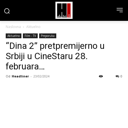
Naslovna
Aktuelno
Aktuelno
Film - TV
Preporuka
“Dina 2” pretpremijerno u
Srbiji u CineStaru 28.
februara…
Od
Headliner
-
23/02/2024
0