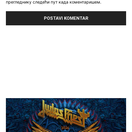
прегледнику следећи пут када коментаришем.