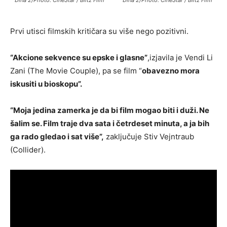
Dina 2/Photo: CineStar / Blitz Film
Dina 2/Photo: CineStar / Blitz Film
Prvi utisci filmskih kritičara su više nego pozitivni.
“Akcione sekvence su epske i glasne”
,izjavila je Vendi Li
Zani (The Movie Couple), pa se film “
obavezno mora
iskusiti u bioskopu”.
“Moja jedina zamerka je da bi film mogao biti i duži. Ne
šalim se. Film traje dva sata i četrdeset minuta, a ja bih
ga rado gledao i sat više”,
zaključuje Stiv Vejntraub
(Collider).