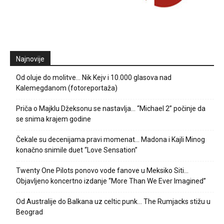
Najnovije
Od oluje do molitve… Nik Kejv i 10.000 glasova nad
Kalemegdanom (fotoreportaža)
Priča o Majklu Džeksonu se nastavlja… “Michael 2” počinje da
se snima krajem godine
Čekale su decenijama pravi momenat… Madona i Kajli Minog
konačno snimile duet “Love Sensation”
Twenty One Pilots ponovo vode fanove u Meksiko Siti…
Objavljeno koncertno izdanje “More Than We Ever Imagined”
Od Australije do Balkana uz celtic punk… The Rumjacks stižu u
Beograd