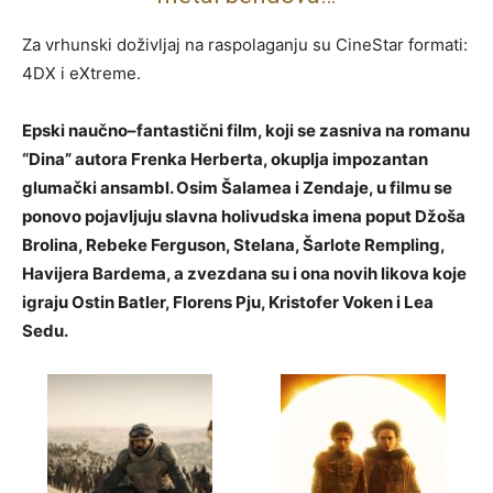
Za vrhunski doživljaj na raspolaganju su CineStar formati:
4DX i eXtreme.
Epski naučno–fantastični film, koji se zasniva na romanu
“Dina” autora Frenka Herberta, okuplja impozantan
glumački ansambl. Osim Šalamea i Zendaje, u filmu se
ponovo pojavljuju slavna holivudska imena poput Džoša
Brolina, Rebeke Ferguson, Stelana, Šarlote Rempling,
Havijera Bardema, a zvezdana su i ona novih likova koje
igraju Ostin Batler, Florens Pju, Kristofer Voken i Lea
Sedu.