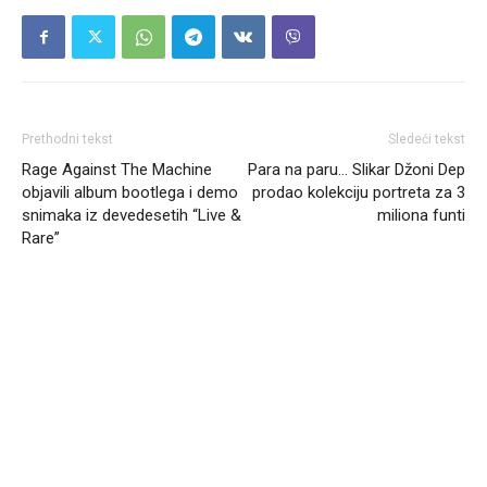
Prethodni tekst
Sledeći tekst
Rage Against The Machine
Para na paru… Slikar Džoni Dep
objavili album bootlega i demo
prodao kolekciju portreta za 3
snimaka iz devedesetih “Live &
miliona funti
Rare”
Headliner.rs
http://Headliner.rs