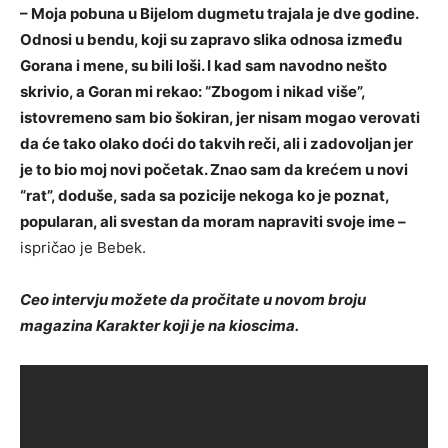
– Moja pobuna u Bijelom dugmetu trajala je dve godine.
Odnosi u bendu, koji su zapravo slika odnosa između
Gorana i mene, su bili loši. I kad sam navodno nešto
skrivio, a Goran mi rekao: “Zbogom i nikad više”,
istovremeno sam bio šokiran, jer nisam mogao verovati
da će tako olako doći do takvih reči, ali i zadovoljan jer
je to bio moj novi početak. Znao sam da krećem u novi
“rat”, doduše, sada sa pozicije nekoga ko je poznat,
popularan, ali svestan da moram napraviti svoje ime –
ispričao je Bebek.
Ceo intervju možete da pročitate u novom broju
magazina Karakter koji je na kioscima.