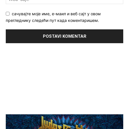
сачувајте моје име, е-маил и веб сајт у овом
прегледнику следећи пут када коментаришем.