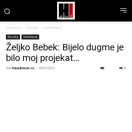
Naslovna
Muzika
Homeland
Muzika
Homeland
Željko Bebek: Bijelo dugme je
bilo moj projekat…
Od
Headliner.rs
-
30/07/2022
0