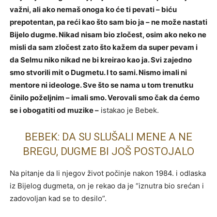
važni, ali ako nemaš onoga ko će ti pevati – biću
prepotentan, pa reći kao što sam bio ja – ne može nastati
Bijelo dugme. Nikad nisam bio zločest, osim ako neko ne
misli da sam zločest zato što kažem da super pevam i
da Selmu niko nikad ne bi kreirao kao ja. Svi zajedno
smo stvorili mit o Dugmetu. I to sami. Nismo imali ni
mentore ni ideologe. Sve što se nama u tom trenutku
činilo poželjnim – imali smo. Verovali smo čak da ćemo
se i obogatiti od muzike –
istakao je Bebek.
BEBEK: DA SU SLUŠALI MENE A NE
BREGU, DUGME BI JOŠ POSTOJALO
Na pitanje da li njegov život počinje nakon 1984. i odlaska
iz Bijelog dugmeta, on je rekao da je “iznutra bio srećan i
zadovoljan kad se to desilo”.