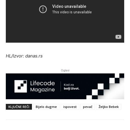
HL/Izvor: danas.rs
Oglasi
KLJUČNE REČI
Bijelo dugme
ispovest
pevač
Željko Bebek