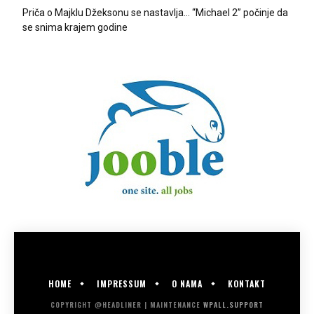
Priča o Majklu Džeksonu se nastavlja… “Michael 2” počinje da
se snima krajem godine
HOME
IMPRESSUM
O NAMA
KONTAKT
COPYRIGHT @HEADLINER | MAINTENANCE
WPALL.SUPPORT