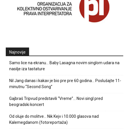
Najnovije
Samo lice na ekranu… Baby Lasagna novim singlom udara na
nasilje iza tastature
Nil Jang danas i kakav je bio pre pre 60 godina… Poslušajte 11-
minutnu “Second Song”
Gajbraš Tripvud predstavili “Vreme”… Novi singl pred
beogradski koncert
Od oluje do molitve… Nik Kejv i 10.000 glasova nad
Kalemegdanom (fotoreportaža)