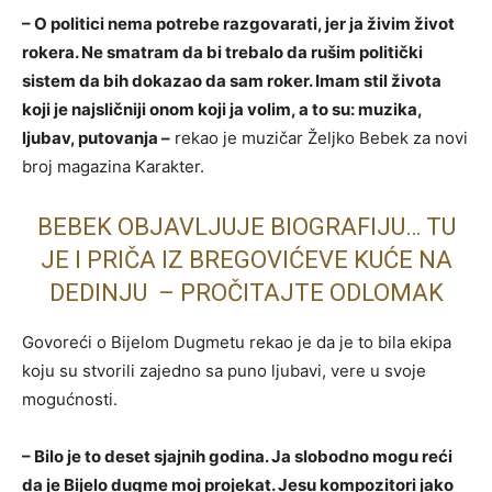
– O politici nema potrebe razgovarati, jer ja živim život
rokera. Ne smatram da bi trebalo da rušim politički
sistem da bih dokazao da sam roker. Imam stil života
koji je najsličniji onom koji ja volim, a to su: muzika,
ljubav, putovanja –
rekao je muzičar Željko Bebek za novi
broj magazina Karakter.
BEBEK OBJAVLJUJE BIOGRAFIJU… TU
JE I PRIČA IZ BREGOVIĆEVE KUĆE NA
DEDINJU – PROČITAJTE ODLOMAK
Govoreći o Bijelom Dugmetu rekao je da je to bila ekipa
koju su stvorili zajedno sa puno ljubavi, vere u svoje
mogućnosti.
– Bilo je to deset sjajnih godina. Ja slobodno mogu reći
da je Bijelo dugme moj projekat. Jesu kompozitori jako