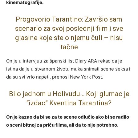
kinematografije.
Progovorio Tarantino: Završio sam
scenario za svoj poslednji film i sve
glasine koje ste o njemu čuli – nisu
tačne
On je u intervjuu za španski list Diary ARA rekao da je
istina da je u stvarnom životu muka snimati scene seksa i
da su svi vrlo napeti, prenosi New York Post.
Bilo jednom u Holivudu… Koji glumac je
“izdao” Kventina Tarantina?
On je kazao da bi se za te scene odlučio ako bi se radilo
o sceni bitnoj za priču filma, ali da to nije potrebno.