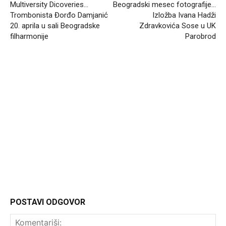
Multiversity Dicoveries…
Beogradski mesec fotografije…
Trombonista Đorđo Damjanić
Izložba Ivana Hadži
20. aprila u sali Beogradske
Zdravkovića Sose u UK
filharmonije
Parobrod
Headliner
POSTAVI ODGOVOR