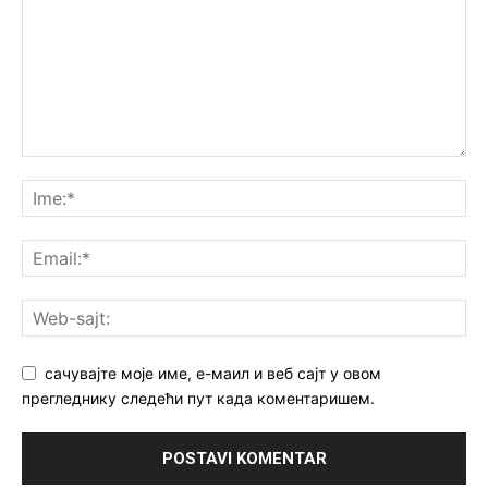
сачувајте моје име, е-маил и веб сајт у овом
прегледнику следећи пут када коментаришем.