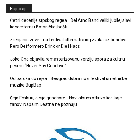
Najnovije
Četiri decenije srpskog regea… Del Arno Band veliki jubilej slavi
koncertom u Botaničkoj bašti
Zrenjanin zove… na festival alternativnog zvuka uz bendove
Pero Defformero Drink or Die i Haos
Joko Ono objavila remasterizovanu verziju spota za kultnu
pesmu “Never Say Goodbye”
Od baroka do rejva… Beograd dobija novi festival umetničke
muzike BupBap
Šejn Emburi, a nije grindcore… Novi album otkriva lice koje
fanovi Napalm Deatha ne poznaju