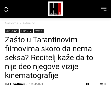
Naslovna
Aktuelno
Aktuelno
Film - TV
World
Zašto u Tarantinovim
filmovima skoro da nema
seksa? Reditelj kaže da to
nije deo njegove vizije
kinematografije
Od
Headliner
-
17/04/2023
0