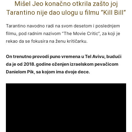
Mišel Jeo konačno otkrila zašto joj
Tarantino nije dao ulogu u filmu ”Kill Bill”
Tarantino navodno radi na svom desetom i poslednjem
filmu, pod radnim nazivom “The Movie Critic”, za koji je
rekao da se fokusira na ženu kritičarku.
On trenutno provodi puno vremena u Tel Avivu, budući
da je od 2018. godine oženjen izraelskom pevačicom
Danielom Pik, sa kojom ima dvoje dece.