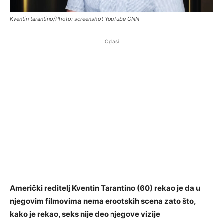
Kventin tarantino/Photo: screenshot YouTube CNN
Oglasi
Američki reditelj Kventin Tarantino (60) rekao je da u
njegovim filmovima nema erootskih scena zato što,
kako je rekao, seks nije deo njegove vizije