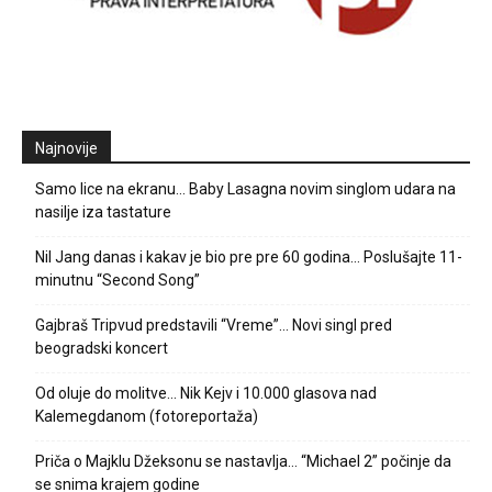
Najnovije
Samo lice na ekranu… Baby Lasagna novim singlom udara na
nasilje iza tastature
Nil Jang danas i kakav je bio pre pre 60 godina… Poslušajte 11-
minutnu “Second Song”
Gajbraš Tripvud predstavili “Vreme”… Novi singl pred
beogradski koncert
Od oluje do molitve… Nik Kejv i 10.000 glasova nad
Kalemegdanom (fotoreportaža)
Priča o Majklu Džeksonu se nastavlja… “Michael 2” počinje da
se snima krajem godine