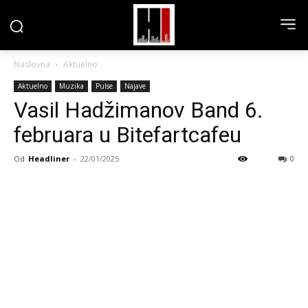
Naslovna
Aktuelno
Aktuelno
Muzika
Pulse
Najave
Vasil Hadžimanov Band 6.
februara u Bitefartcafeu
Od
Headliner
-
22/01/2025
0