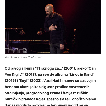
Vasil Hadžimanov/ Photo: AleX
Od prvog albuma “11 razloga za…” (2001), preko “Can
You Dig It?” (2013), pa sve do albuma “Lines in Sand”
(2019) i “Keyf” (2023), Vasil Hadžimanov se sa svojim
bendom ukazuje kao siguran pratilac savremenih
stremljenja, progresivnog zvuka i fuzija različitih
muzičkih pravaca koje uspešno slaže u ono što bismo
danas mogli da nazovemo terminom world music.