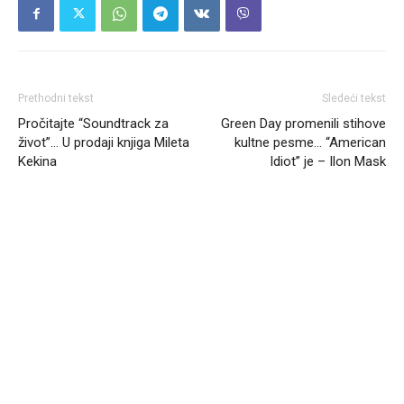
Prethodni tekst
Sledeći tekst
Pročitajte “Soundtrack za
Green Day promenili stihove
život”… U prodaji knjiga Mileta
kultne pesme… “American
Kekina
Idiot” je – Ilon Mask
Headliner