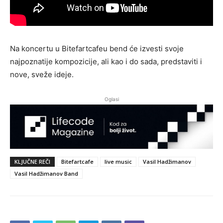
Na koncertu u Bitefartcafeu bend će izvesti svoje
najpoznatije kompozicije, ali kao i do sada, predstaviti i
nove, sveže ideje.
Oglasi
KLJUČNE REČI
Bitefartcafe
live music
Vasil Hadžimanov
Vasil Hadžimanov Band