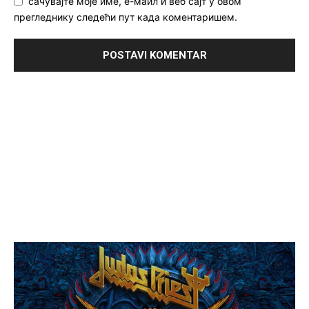
сачувајте моје име, е-маил и веб сајт у овом
прегледнику следећи пут када коментаришем.