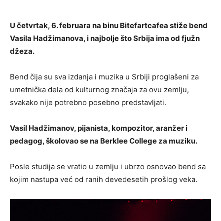
U četvrtak, 6. februara na binu Bitefartcafea stiže bend
Vasila Hadžimanova, i najbolje što Srbija ima od fjužn
džeza.
Bend čija su sva izdanja i muzika u Srbiji proglašeni za
umetnička dela od kulturnog značaja za ovu zemlju,
svakako nije potrebno posebno predstavljati.
Vasil Hadžimanov, pijanista, kompozitor, aranžer i
pedagog, školovao se na Berklee College za muziku.
Posle studija se vratio u zemlju i ubrzo osnovao bend sa
kojim nastupa već od ranih devedesetih prošlog veka.