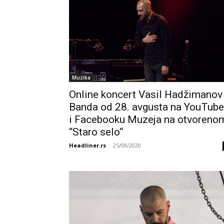
Muzika
Online koncert Vasil Hadžimanov
Banda od 28. avgusta na YouTub
i Facebooku Muzeja na otvoreno
“Staro selo“
Headliner.rs
-
25/08/2020