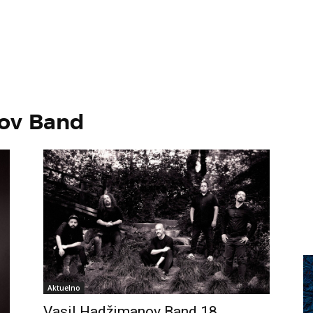
nov Band
Aktuelno
Vasil Hadžimanov Band 18.