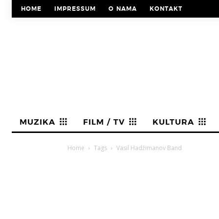
HOME
IMPRESSUM
O NAMA
KONTAKT
MUZIKA
FILM / TV
KULTURA
Home
Tags
Vasil Hadžimanov Band