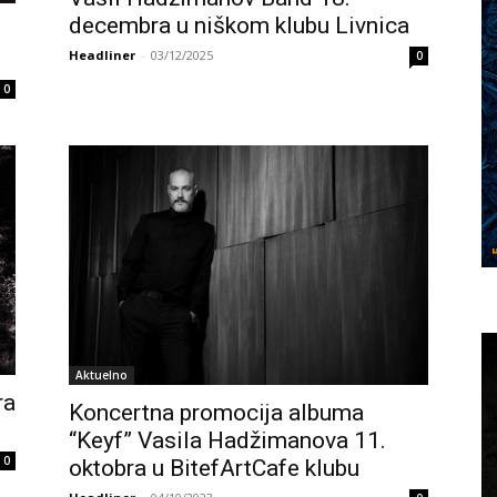
decembra u niškom klubu Livnica
Headliner
-
03/12/2025
0
0
Aktuelno
ra
Koncertna promocija albuma
“Keyf” Vasila Hadžimanova 11.
0
oktobra u BitefArtCafe klubu