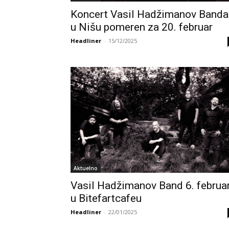
Koncert Vasil Hadžimanov Banda
u Nišu pomeren za 20. februar
Headliner
-
15/12/2025
Aktuelno
Vasil Hadžimanov Band 6. februa
u Bitefartcafeu
Headliner
-
22/01/2025