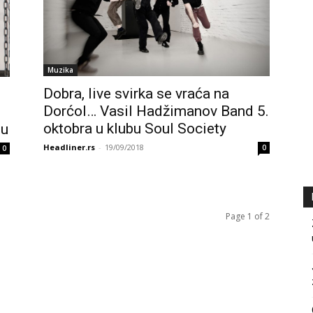
Muzika
Dobra, live svirka se vraća na
Dorćol… Vasil Hadžimanov Band 5.
oktobra u klubu Soul Society
tu
Headliner.rs
-
19/09/2018
0
0
Page 1 of 2