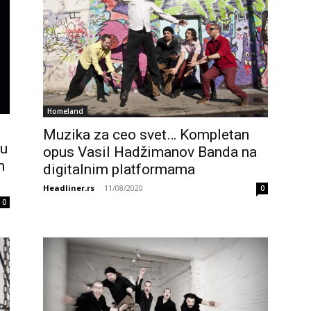
Homeland
Muzika za ceo svet… Kompletan
eu
opus Vasil Hadžimanov Banda na
m
digitalnim platformama
Headliner.rs
-
11/08/2020
0
0