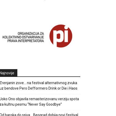
Najnovije
Zrenjanin zove… na festival alternativnog zvuka
uz bendove Pero Defformero Drink or Die i Haos
Joko Ono objavila remasterizovanu verziju spota
za kultnu pesmu “Never Say Goodbye”
Od baroka do rejva… Beograd dobija novi festival