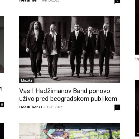
Headliner
-
04/10/2023
0
Kn
Muzika
i
Vasil Hadžimanov Band ponovo
uživo pred beogradskom publikom
0
Headliner.rs
-
12/06/2021
0