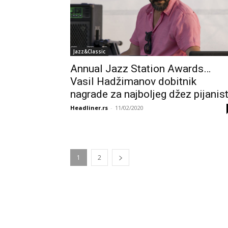
Jazz&Classic
Annual Jazz Station Awards…
Vasil Hadžimanov dobitnik
nagrade za najboljeg džez pijanis
Headliner.rs
-
11/02/2020
1
2