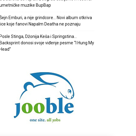
umetničke muzike BupBap
Šejn Emburi, a nije grindcore… Novi album otkriva
lice koje fanovi Napalm Deatha ne poznaju
Posle Stinga, Džonija Keša i Springstina…
Backsprint donosi svoje viđenje pesme “I Hung My
Head”