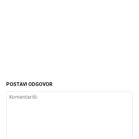
Headliner.rs
http://Headliner.rs
POSTAVI ODGOVOR