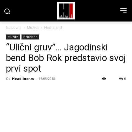
Naslovna
Muzika
Homeland
Muzika
Homeland
“Ulični gruv”… Jagodinski
bend Bob Rok predstavio svoj
prvi spot
Od
Headliner.rs
-
15/03/2018
0