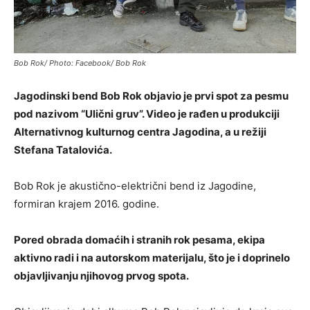
Bob Rok/ Photo: Facebook/ Bob Rok
Jagodinski bend Bob Rok objavio je prvi spot za pesmu
pod nazivom “Ulični gruv”. Video je rađen u produkciji
Alternativnog kulturnog centra Jagodina, a u režiji
Stefana Tatalovića.
Bob Rok je akustično-električni bend iz Jagodine,
formiran krajem 2016. godine.
Pored obrada domaćih i stranih rok pesama, ekipa
aktivno radi i na autorskom materijalu, što je i doprinelo
objavljivanju njihovog prvog spota.