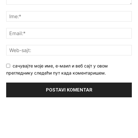
сачувајте моје име, е-маил и веб сајт у овом
прегледнику следећи пут када коментаришем.