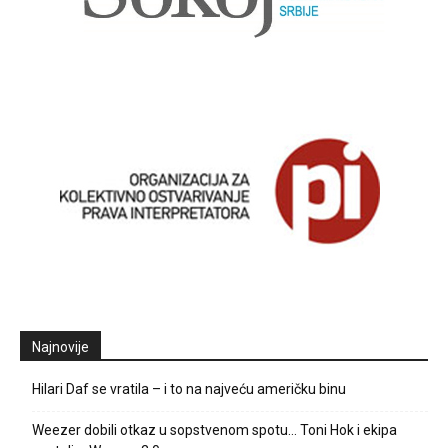
Najnovije
Hilari Daf se vratila – i to na najveću američku binu
Weezer dobili otkaz u sopstvenom spotu… Toni Hok i ekipa