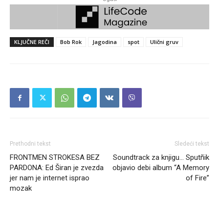
KLJUČNE REČI
Bob Rok
Jagodina
spot
Ulični gruv
Prethodni tekst
Sledeći tekst
FRONTMEN STROKESA BEZ
Soundtrack za knjigu… Sputñik
PARDONA: Ed Širan je zvezda
objavio debi album “A Memory
jer nam je internet isprao
of Fire”
mozak