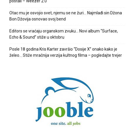
postali – Weezer 2.0
Otac mu je osvojio svet, njemu se ne žuri… Najmlađi sin Džona
Bon Džovija osnovao svoj bend
Editors se vraćaju organskom zvuku… Novi album “Surface,
Echo & Sound” stiže u oktobru
Posle 18 godina Kris Karter završio “Dosije X” onako kako je
želeo… Stiže mračnija verzija kultnog filma – pogledajte trejer