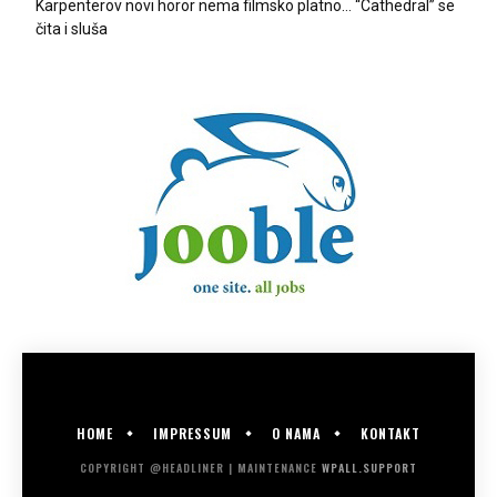
Karpenterov novi horor nema filmsko platno… “Cathedral” se
čita i sluša
HOME
IMPRESSUM
O NAMA
KONTAKT
COPYRIGHT @HEADLINER | MAINTENANCE
WPALL.SUPPORT