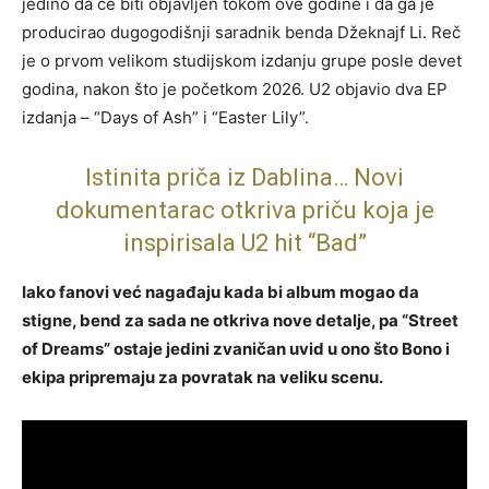
jedino da će biti objavljen tokom ove godine i da ga je
producirao dugogodišnji saradnik benda Džeknajf Li. Reč
je o prvom velikom studijskom izdanju grupe posle devet
godina, nakon što je početkom 2026. U2 objavio dva EP
izdanja – “Days of Ash” i “Easter Lily”.
Istinita priča iz Dablina… Novi
dokumentarac otkriva priču koja je
inspirisala U2 hit “Bad”
Iako fanovi već nagađaju kada bi album mogao da
stigne, bend za sada ne otkriva nove detalje, pa “Street
of Dreams” ostaje jedini zvaničan uvid u ono što Bono i
ekipa pripremaju za povratak na veliku scenu.