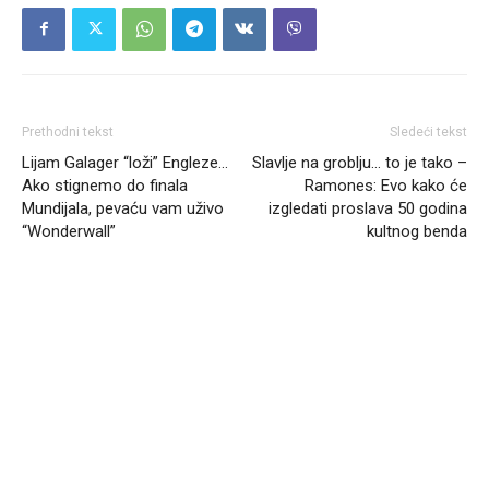
Prethodni tekst
Sledeći tekst
Lijam Galager “loži” Engleze…
Slavlje na groblju… to je tako –
Ako stignemo do finala
Ramones: Evo kako će
Mundijala, pevaću vam uživo
izgledati proslava 50 godina
“Wonderwall”
kultnog benda
Headliner