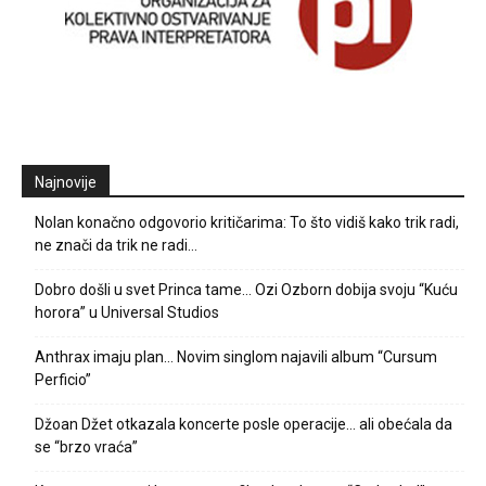
Najnovije
Nolan konačno odgovorio kritičarima: To što vidiš kako trik radi,
ne znači da trik ne radi…
Dobro došli u svet Princa tame… Ozi Ozborn dobija svoju “Kuću
horora” u Universal Studios
Anthrax imaju plan… Novim singlom najavili album “Cursum
Perficio”
Džoan Džet otkazala koncerte posle operacije… ali obećala da
se “brzo vraća”