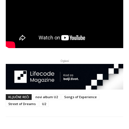
Oglasi
KLJUČNE REČI
novi album U2
Songs of Experience
Street of Dreams
U2