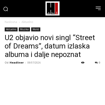
Naslovna
Aktuelno
Aktuelno
Muzika
World
U2 objavio novi singl “Street
of Dreams”, datum izlaska
albuma i dalje nepoznat
Od
Headliner
-
08/07/2026
0