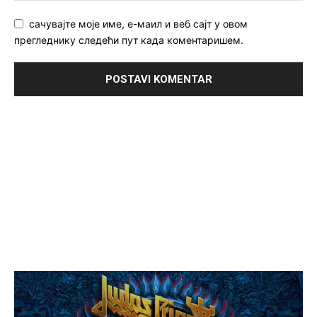
сачувајте моје име, е-маил и веб сајт у овом
прегледнику следећи пут када коментаришем.