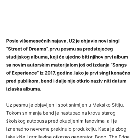
Posle višemesečnih najava, U2 je objavio novi singl
“Street of Dreams”, prvu pesmu sa predstojećeg
studijskog albuma, koji će ujedno biti njihov prvi album
sa novim autorskim materijalom još od izdanja “Songs
of Experience” iz 2017. godine. Iako je prvi singl konačno
pred publikom, bend i dalje nije otkrio naziv niti datum
izlaska albuma.
Uz pesmu je objavljen i spot snimljen u Meksiko Sitiju.
Tokom snimanja bend je nastupao na krovu starog
školskog autobusa pred okupljenim fanovima, ali je
iznenadno nevreme prekinulo produkciju. Kada je zbog
jake kiše i grmljavine otkazao generator, Bono, The Edge,