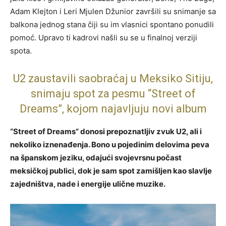
Adam Klejton i Leri Mjulen Džunior završili su snimanje sa
balkona jednog stana čiji su im vlasnici spontano ponudili
pomoć. Upravo ti kadrovi našli su se u finalnoj verziji
spota.
U2 zaustavili saobraćaj u Meksiko Sitiju,
snimaju spot za pesmu “Street of
Dreams”, kojom najavljuju novi album
“Street of Dreams” donosi prepoznatljiv zvuk U2, ali i
nekoliko iznenađenja. Bono u pojedinim delovima peva
na španskom jeziku, odajući svojevrsnu počast
meksičkoj publici, dok je sam spot zamišljen kao slavlje
zajedništva, nade i energije ulične muzike.