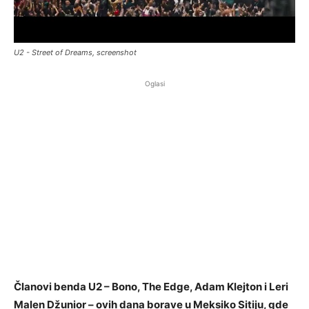
U2 - Street of Dreams, screenshot
Oglasi
Članovi benda U2 – Bono, The Edge, Adam Klejton i Leri
Malen Džunior – ovih dana borave u Meksiko Sitiju, gde