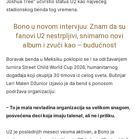
Joshua Tree” učvrstio status U2 kao najvećeg
stadionskog benda tog vremena.
Bono u novom intervjuu: Znam da su
fanovi U2 nestrpljivi, snimamo novi
album i zvuči kao – budućnost
Boravak benda u Meksiku poklopio se i sa održavanjem
turnira Street Child World Cup 2026, humanitarnog
događaja koji okuplja 30 timova iz celog sveta. Bubnjar
Leri Malen Džunior izjavio je da bend s ponosom
podržava organizaciju:
– To je mala nevladina organizacija sa velikom snagom,
posvećena deci koja imaju talenat, ali ne i priliku.
U2 je poslednjih meseci veoma aktivan, a Bono je