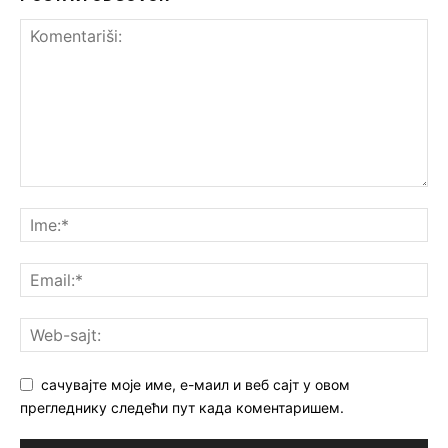
сачувајте моје име, е-маил и веб сајт у овом
прегледнику следећи пут када коментаришем.