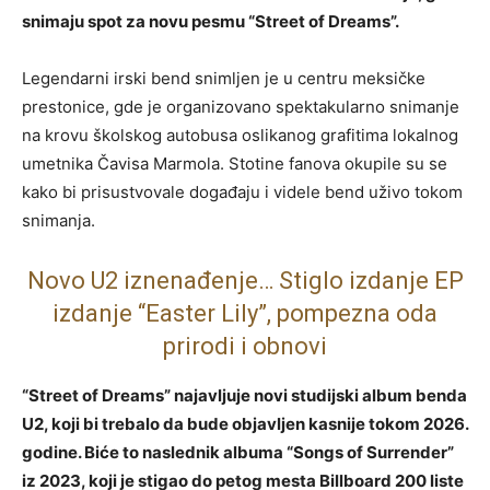
snimaju spot za novu pesmu “Street of Dreams”.
Legendarni irski bend snimljen je u centru meksičke
prestonice, gde je organizovano spektakularno snimanje
na krovu školskog autobusa oslikanog grafitima lokalnog
umetnika Čavisa Marmola. Stotine fanova okupile su se
kako bi prisustvovale događaju i videle bend uživo tokom
snimanja.
Novo U2 iznenađenje… Stiglo izdanje EP
izdanje “Easter Lily”, pompezna oda
prirodi i obnovi
“Street of Dreams” najavljuje novi studijski album benda
U2, koji bi trebalo da bude objavljen kasnije tokom 2026.
godine. Biće to naslednik albuma “Songs of Surrender”
iz 2023, koji je stigao do petog mesta Billboard 200 liste