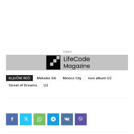
Oglasi
KLJUČNE REČI
Meksiko Siti
Mexico City
novi album U2
Street of Dreams
U2