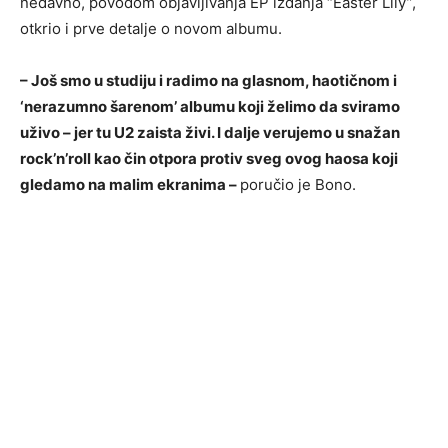
nedavno, povodom objavljivanja EP izdanja “Easter Lily”,
otkrio i prve detalje o novom albumu.
– Još smo u studiju i radimo na glasnom, haotičnom i
‘nerazumno šarenom’ albumu koji želimo da sviramo
uživo – jer tu U2 zaista živi. I dalje verujemo u snažan
rock’n’roll kao čin otpora protiv sveg ovog haosa koji
gledamo na malim ekranima –
poručio je Bono.