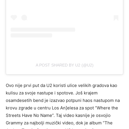
A POST SHARED BY U2 (@U2)
Ovo nije prvi put da U2 koristi ulice velikih gradova kao
kulisu za svoje nastupe i spotove. Još krajem
osamdesetih bend je izazvao potpuni haos nastupom na
krovu zgrade u centru Los An]elesa za spot “Where the
Streets Have No Name”. Taj video kasnije je osvojio
Grammy za najbolji muzički video, dok je album “The