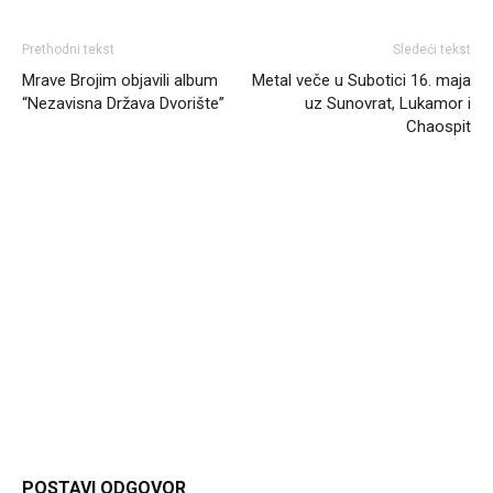
Prethodni tekst
Sledeći tekst
Mrave Brojim objavili album
Metal veče u Subotici 16. maja
“Nezavisna Država Dvorište”
uz Sunovrat, Lukamor i
Chaospit
Headliner
POSTAVI ODGOVOR