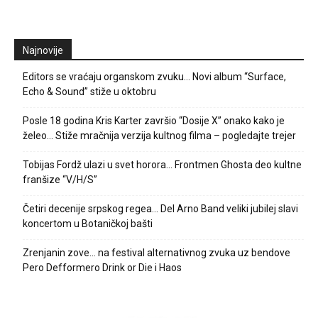
Najnovije
Editors se vraćaju organskom zvuku… Novi album “Surface,
Echo & Sound” stiže u oktobru
Posle 18 godina Kris Karter završio “Dosije X” onako kako je
želeo… Stiže mračnija verzija kultnog filma – pogledajte trejer
Tobijas Fordž ulazi u svet horora… Frontmen Ghosta deo kultne
franšize “V/H/S”
Četiri decenije srpskog regea… Del Arno Band veliki jubilej slavi
koncertom u Botaničkoj bašti
Zrenjanin zove… na festival alternativnog zvuka uz bendove
Pero Defformero Drink or Die i Haos