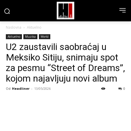
Naslovna
Aktuelno
Aktuelno
Muzika
World
U2 zaustavili saobraćaj u
Meksiko Sitiju, snimaju spot
za pesmu “Street of Dreams”,
kojom najavljuju novi album
Od
Headliner
-
13/05/2026
0