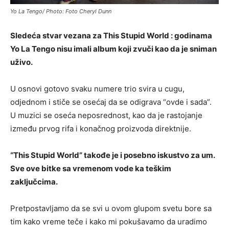
Yo La Tengo/ Photo: Foto Cheryl Dunn
Sledeća stvar vezana za This Stupid World : godinama
Yo La Tengo nisu imali album koji zvuči kao da je sniman
uživo.
U osnovi gotovo svaku numere trio svira u cugu,
odjednom i stiče se osećaj da se odigrava “ovde i sada”.
U muzici se oseća neposrednost, kao da je rastojanje
između prvog rifa i konačnog proizvoda direktnije.
“This Stupid World” takođe je i posebno iskustvo za um.
Sve ove bitke sa vremenom vode ka teškim
zaključcima.
Pretpostavljamo da se svi u ovom glupom svetu bore sa
tim kako vreme teče i kako mi pokušavamo da uradimo