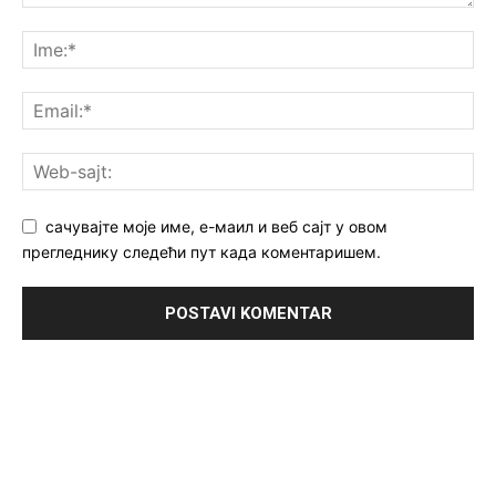
сачувајте моје име, е-маил и веб сајт у овом
прегледнику следећи пут када коментаришем.