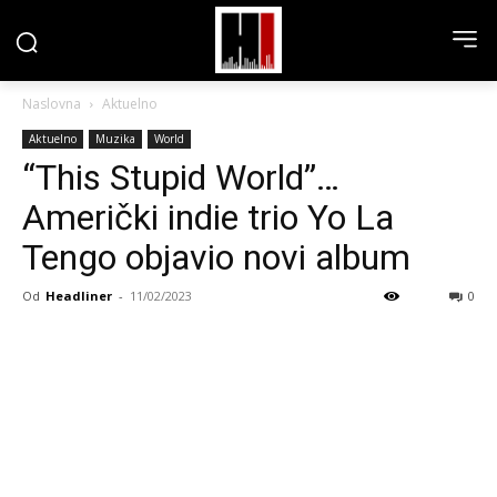
Naslovna
Aktuelno
Aktuelno
Muzika
World
“This Stupid World”…
Američki indie trio Yo La
Tengo objavio novi album
Od
Headliner
-
11/02/2023
0