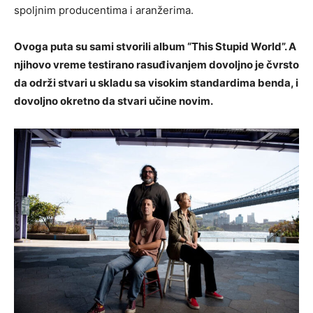
spoljnim producentima i aranžerima.
Ovoga puta su sami stvorili album “This Stupid World”. A
njihovo vreme testirano rasuđivanjem dovoljno je čvrsto
da održi stvari u skladu sa visokim standardima benda, i
dovoljno okretno da stvari učine novim.