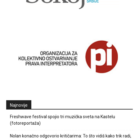
Najnovije
Freshwave festival spojio tri muzička sveta na Kastelu
(fotoreportaža)
Nolan konačno odgovorio kritičarima: To što vidiš kako trik radi,