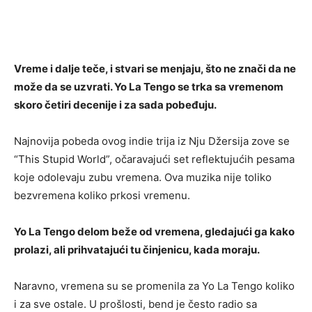
Vreme i dalje teče, i stvari se menjaju, što ne znači da ne
može da se uzvrati. Yo La Tengo se trka sa vremenom
skoro četiri decenije i za sada pobeđuju.
Najnovija pobeda ovog indie trija iz Nju Džersija zove se
“This Stupid World”, očaravajući set reflektujućih pesama
koje odolevaju zubu vremena. Ova muzika nije toliko
bezvremena koliko prkosi vremenu.
Yo La Tengo delom beže od vremena, gledajući ga kako
prolazi, ali prihvatajući tu činjenicu, kada moraju.
Naravno, vremena su se promenila za Yo La Tengo koliko
i za sve ostale. U prošlosti, bend je često radio sa