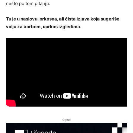
nešto po tom pitanju.
Tu je u naslovu, prkosna, ali čista izjava koja sugeriše
volju za borbom, uprkos izgledima.
Oglasi