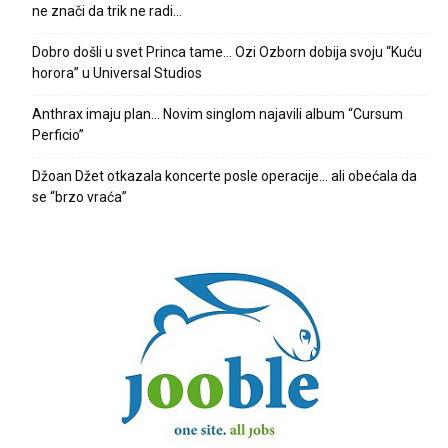
ne znači da trik ne radi…
Dobro došli u svet Princa tame… Ozi Ozborn dobija svoju “Kuću
horora” u Universal Studios
Anthrax imaju plan… Novim singlom najavili album “Cursum
Perficio”
Džoan Džet otkazala koncerte posle operacije… ali obećala da
se “brzo vraća”