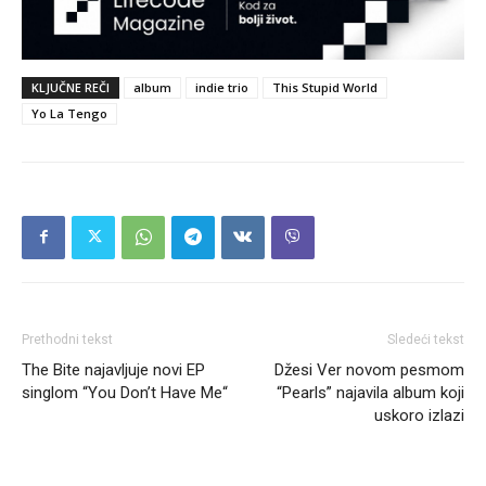
KLJUČNE REČI
album
indie trio
This Stupid World
Yo La Tengo
Prethodni tekst
Sledeći tekst
The Bite najavljuje novi EP
Džesi Ver novom pesmom
singlom “You Don’t Have Me“
“Pearls” najavila album koji
uskoro izlazi