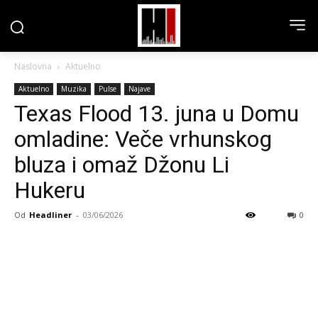
Naslovna
Aktuelno
Aktuelno
Muzika
Pulse
Najave
Texas Flood 13. juna u Domu
omladine: Veče vrhunskog
bluza i omaž Džonu Li
Hukeru
Od
Headliner
-
03/06/2026
0