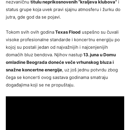
nezvaničnu
titulu neprikosnovenih “kraljeva klubova”
i
status grupe koja uvek pravi sjajnu atmosferu i žurku do
jutra, gde god da se pojavi.
Tokom svih ovih godina
Texas Flood
uspešno su čuvali
visoke profesionalne standarde i koncertnu energiju po
kojoj su postali jedan od najvažnijih i najcenjenijih
domaćih bluz bendova. Njihov nastup
13. juna u Domu
omladine Beograda doneće veče vrhunskog bluza i
snažne koncertne energije
, uz još jednu potvrdu zbog
čega se koncerti ovog sastava godinama smatraju
događajima koji se ne propuštaju.