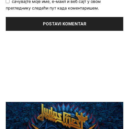
сачувајте моје име, е-маил и веб сајт у овом
прегледнику следећи пут када коментаришем.