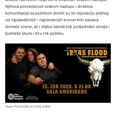
Njihova posvećenost svakom nastupu i direktna
komunikacija sa publikom doneli su im reputaciju jednog
od najubedljivijih i najcenjenijih koncertnih sastava
domaće scene, ali i status benda koji podjednako osvaja i
ljubitelje bluza i širu rok publiku.
Texas Flood DOB jun 2026, plakat