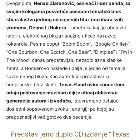
Ovoga puta,
Nenad Zlatanović, osnivač i lider benda, sa
svojim kolegama posvetiće poseban tematski blok
stvaralaštvu jednog od najvećih bluz muzičara svih
vremena, Džona Li Hukera
– umetnika koji je obeležio
istoriju električnog bluza i snažno uticao na razvoj
rokenrola. Pesme poput “Boom Boom”, “Boogie Chillen’”,
“One Bourbon, One Scotch, One Beer”, “Dimples” i “I’m In
The Mood” danas predstavljaju nezaobilazne klasike
žanra, a Hookerovo nasleđe i dalje je jedan od temelja
savremenog bluza. Kao autentični predstavnici
beogradske bluz škole,
Texas Flood ovim koncertom
odaju poštovanje muzičaru čiji je uticaj oblikovao
generacije autora i izvođača
, istovremeno ostajući
dosledni sopstvenom zvuku i energiji po kojoj su
prepoznatljivi već gotovo dve decenije.
Predstavljeno duplo CD izdanje “Texas