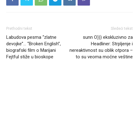
Prethodni tekst
Sledeći tekst
Labudova pesma “zlatne
sunn O))) ekskluzivno za
devojke”… “Broken English”,
Headliner: Strpljenje i
biografski film o Marijani
nereaktivnost su oblik otpora –
Fejtful stiže u bioskope
to su veoma moćne veštine
Headliner