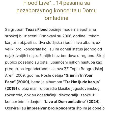
Flood Live”… 14 pesama sa
nezaboravnog koncerta u Domu
omladine
Sa grupom
Texas Flood
počinje moderna epoha na
srpskoj bluz sceni. Osnovani su 2006. godine i tokom
karijere objavili su dva studijska i jedan live album, uz
veliki broj koncerata koji su im doneli status jednog od
najaktivnijih i najtraženijih bluz bendova u regionu. Široj
publici posebno su ostali upamćeni nakon nastupa kao
predgrupa legendarnom sastavu ZZ Top u Beogradskoj
Areni 2009. godine. Posle debija
“Grinnin’ In Your
Face” (2009)
, bend je albumom
“Tražim ljude kao ja”
(2019)
u bluz maniru obradio klasike jugoslovenskog
rokenrola, dok su dosadašnju diskografiju zaokružili
koncertnim izdanjem
“Live at Dom omladine” (2024)
.
Odsvirali su
impresivan broj koncerata
što im je donelo