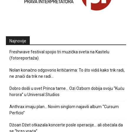
Najnovije
Freshwave festival spojio tri muzička sveta na Kastelu
(fotoreportaža)
Nolan konačno odgovorio kritičarima: To što vidiš kako trik radi,
ne znači da trik ne radi…
Dobro došli u svet Princa tame… Ozi Ozborn dobija svoju “Kuću
horora” u Universal Studios
Anthrax imaju plan… Novim singlom najavili album “Cursum
Perficio”
Džoan Džet otkazala koncerte posle operacije… ali obećala da
se “brzo vraća”