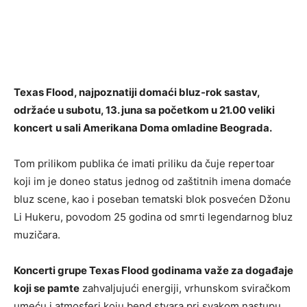
Texas Flood, najpoznatiji domaći bluz-rok sastav,
održaće u subotu, 13. juna sa početkom u 21.00 veliki
koncert
u sali Amerikana Doma omladine Beograda.
Tom prilikom publika će imati priliku da čuje repertoar
koji im je doneo status jednog od zaštitnih imena domaće
bluz scene, kao i poseban tematski blok posvećen Džonu
Li Hukeru, povodom 25 godina od smrti legendarnog bluz
muzičara.
Koncerti grupe Texas Flood godinama važe za događaje
koji se pamte
zahvaljujući energiji, vrhunskom sviračkom
umeću i atmosferi koju bend stvara pri svakom nastupu.