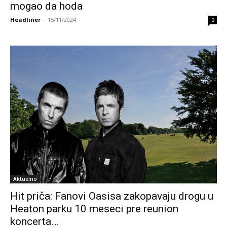
mogao da hoda
Headliner
-
15/11/2024
0
Aktuelno
Hit priča: Fanovi Oasisa zakopavaju drogu u
Heaton parku 10 meseci pre reunion
koncerta…