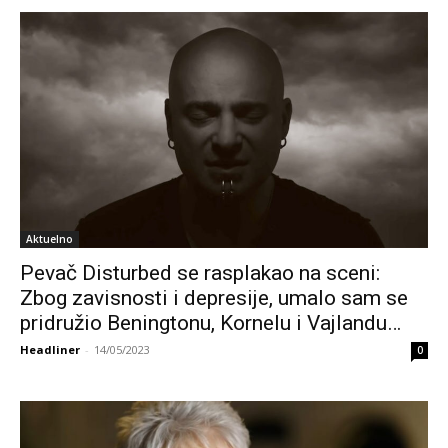
Aktuelno
Pevač Disturbed se rasplakao na sceni:
Zbog zavisnosti i depresije, umalo sam se
pridružio Beningtonu, Kornelu i Vajlandu…
Headliner
-
14/05/2023
0