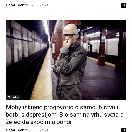
Headliner.rs
-
28/06/2021
0
Muzika
Moby iskreno progovorio o samoubistvu i
borbi s depresijom: Bio sam na vrhu sveta a
želeo da skočim u ponor
Headliner.rs
-
18/05/2021
0