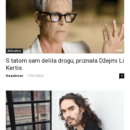
Aktuelno
S tatom sam delila drogu, priznala Džejmi Li
Kertis
Headliner
-
17/01/2023
0