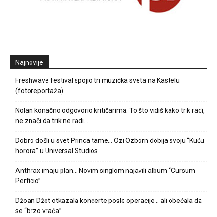
Najnovije
Freshwave festival spojio tri muzička sveta na Kastelu
(fotoreportaža)
Nolan konačno odgovorio kritičarima: To što vidiš kako trik radi,
ne znači da trik ne radi…
Dobro došli u svet Princa tame… Ozi Ozborn dobija svoju “Kuću
horora” u Universal Studios
Anthrax imaju plan… Novim singlom najavili album “Cursum
Perficio”
Džoan Džet otkazala koncerte posle operacije… ali obećala da
se “brzo vraća”