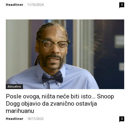
Headliner
-
11/10/2024
0
Aktuelno
Posle ovoga, ništa neće biti isto… Snoop
Dogg objavio da zvanično ostavlja
marihuanu
Headliner
-
18/11/2023
0