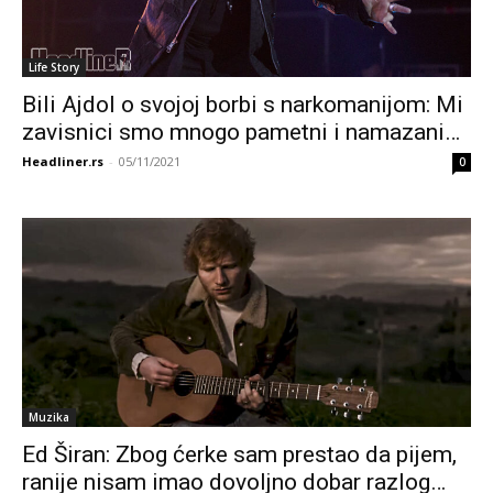
Life Story
Bili Ajdol o svojoj borbi s narkomanijom: Mi
zavisnici smo mnogo pametni i namazani…
Headliner.rs
-
05/11/2021
0
Muzika
Ed Širan: Zbog ćerke sam prestao da pijem,
ranije nisam imao dovoljno dobar razlog…