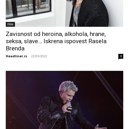
Film
Zavisnost od heroina, alkohola, hrane,
seksa, slave… Iskrena ispovest Rasela
Brenda
Headliner.rs
-
22/03/2022
0