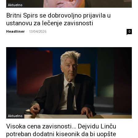
Aktuelno
Britni Spirs se dobrovoljno prijavila u
ustanovu za lečenje zavisnosti
Headliner
-
13/04/2026
0
Aktuelno
Visoka cena zavisnosti… Dejvidu Linču
potreban dodatni kiseonik da bi uopšte