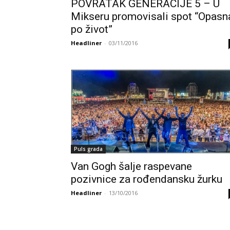
POVRATAK GENERACIJE 5 – U
Mikseru promovisali spot “Opasn
po život”
Headliner
-
03/11/2016
Puls grada
Van Gogh šalje raspevane
pozivnice za rođendansku žurku
Headliner
-
13/10/2016