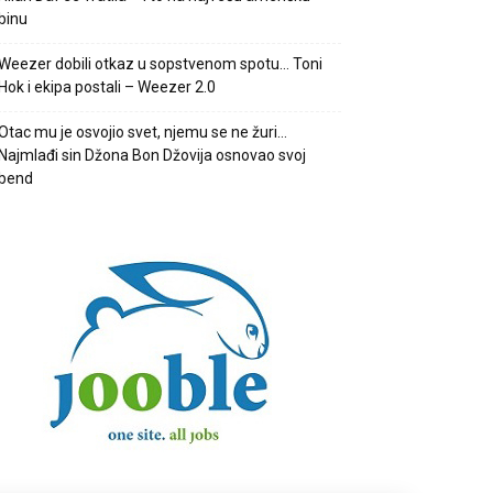
binu
Weezer dobili otkaz u sopstvenom spotu… Toni
Hok i ekipa postali – Weezer 2.0
Otac mu je osvojio svet, njemu se ne žuri…
Najmlađi sin Džona Bon Džovija osnovao svoj
bend