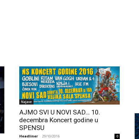
Najave
AJMO SVI U NOVI SAD… 10.
decembra Koncert godine u
SPENSU
Headliner
-
29/10/2016
0