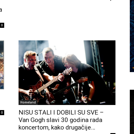
a
0
Homeland
NISU STALI I DOBILI SU SVE –
0
Van Gogh slavi 30 godina rada
koncertom, kako drugačije…