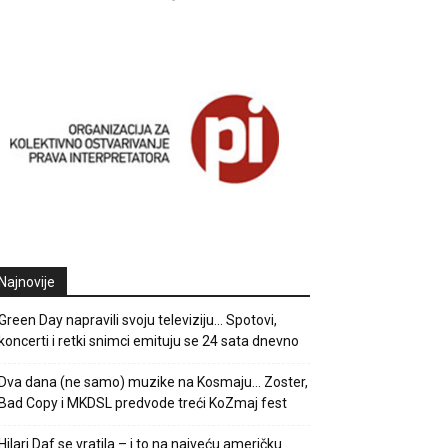
Najnovije
Green Day napravili svoju televiziju… Spotovi,
koncerti i retki snimci emituju se 24 sata dnevno
Dva dana (ne samo) muzike na Kosmaju… Zoster,
Bad Copy i MKDSL predvode treći KoZmaj fest
Hilari Daf se vratila – i to na najveću američku