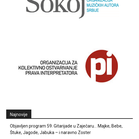
Najnovije
Objavljen program 59. Gitarijade u Zaječaru… Majke, Bebe,
Štuke, Jagode, Jabuka – i naravno Zoster