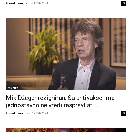
Headliner.rs
-
21/04/2021
0
Muzika
Mik Džeger rezigniran: Sa antivakserima
jednostavno ne vredi raspravljati…
Headliner.rs
-
17/04/2021
0