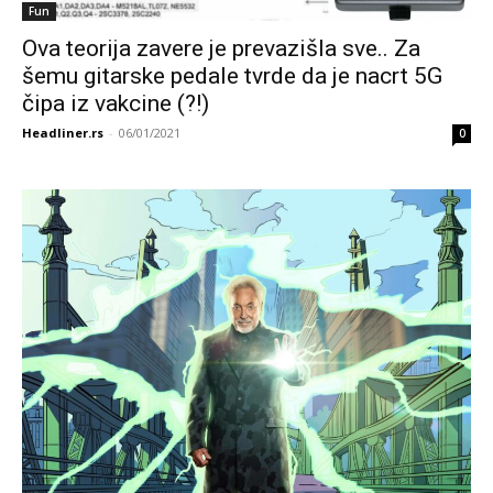
Fun
Ova teorija zavere je prevazišla sve.. Za
šemu gitarske pedale tvrde da je nacrt 5G
čipa iz vakcine (?!)
Headliner.rs
-
06/01/2021
0