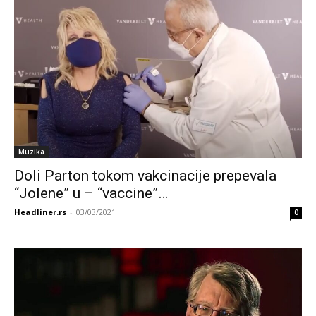
Muzika
Doli Parton tokom vakcinacije prepevala
“Jolene” u – “vaccine”…
Headliner.rs
-
03/03/2021
0