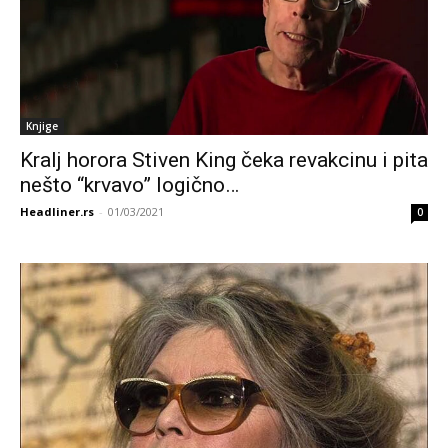
Knjige
Kralj horora Stiven King čeka revakcinu i pita
nešto “krvavo” logično…
Headliner.rs
-
01/03/2021
0