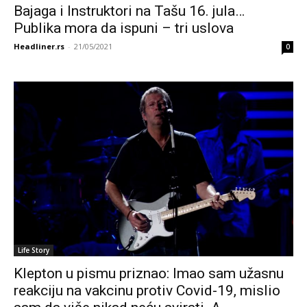
Bajaga i Instruktori na Tašu 16. jula…
Publika mora da ispuni – tri uslova
Headliner.rs
-
21/05/2021
0
Life Story
Klepton u pismu priznao: Imao sam užasnu
reakciju na vakcinu protiv Covid-19, mislio