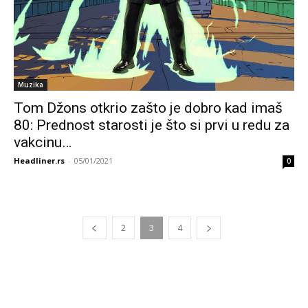
Muzika
Tom Džons otkrio zašto je dobro kad imaš
80: Prednost starosti je što si prvi u redu za
vakcinu…
Headliner.rs
-
05/01/2021
0
2
3
4