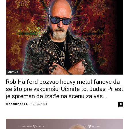
Muzika
Rob Halford pozvao heavy metal fanove da
se što pre vakcinišu: Učinite to, Judas Priest
je spreman da izađe na scenu za vas…
Headliner.rs
-
12/04/2021
0