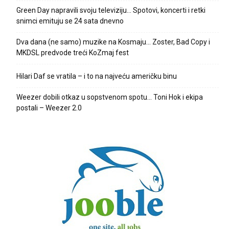
Green Day napravili svoju televiziju… Spotovi, koncerti i retki
snimci emituju se 24 sata dnevno
Dva dana (ne samo) muzike na Kosmaju… Zoster, Bad Copy i
MKDSL predvode treći KoZmaj fest
Hilari Daf se vratila – i to na najveću američku binu
Weezer dobili otkaz u sopstvenom spotu… Toni Hok i ekipa
postali – Weezer 2.0