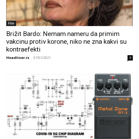
Film
Brižit Bardo: Nemam nameru da primim
vakcinu protiv korone, niko ne zna kakvi su
kontraefekti
Headliner.rs
-
07/01/2021
0