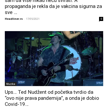
sam da više nikad neću svirati. A
propaganda je rekla da je vakcina sigurna za
sve …
Headliner.rs
-
17/05/2021
0
Muzika
Ups… Ted Nudžent od početka tvrdio da
“ovo nije prava pandemija”, a onda je dobio
Covid-19…