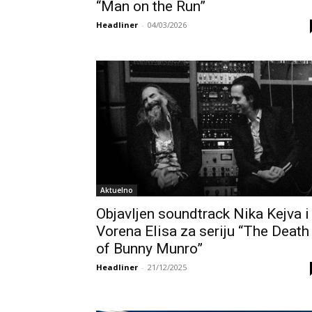
“Man on the Run”
Headliner
-
04/03/2026
Aktuelno
Objavljen soundtrack Nika Kejva i
Vorena Elisa za seriju “The Death
of Bunny Munro”
Headliner
-
21/12/2025