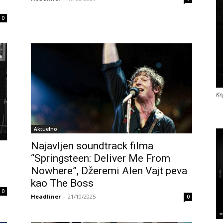
0
Kn
Aktuelno
Najavljen soundtrack filma
“Springsteen: Deliver Me From
Nowhere”, Džeremi Alen Vajt peva
kao The Boss
0
Headliner
-
21/10/2025
0