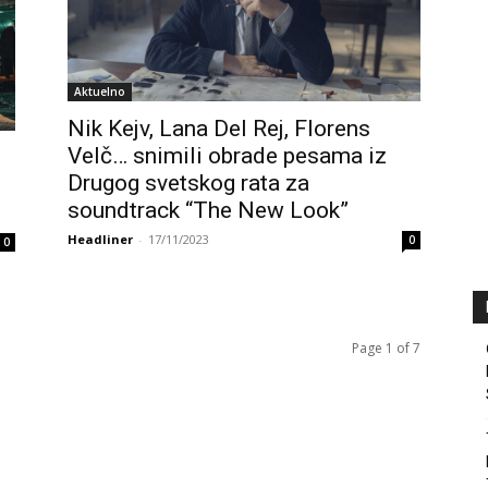
Aktuelno
Nik Kejv, Lana Del Rej, Florens
Velč… snimili obrade pesama iz
Drugog svetskog rata za
soundtrack “The New Look”
Headliner
-
17/11/2023
0
0
Page 1 of 7