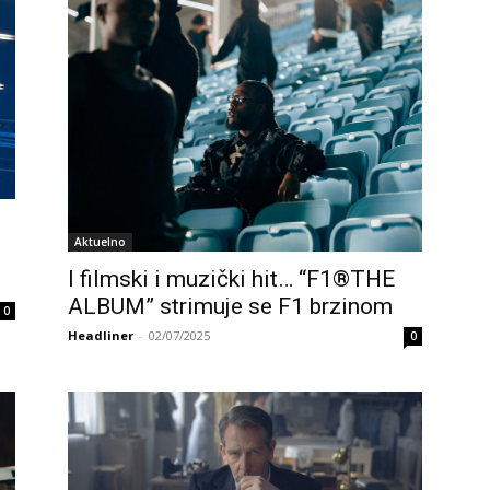
Aktuelno
I filmski i muzički hit… “F1®THE
ALBUM” strimuje se F1 brzinom
0
Headliner
-
02/07/2025
0