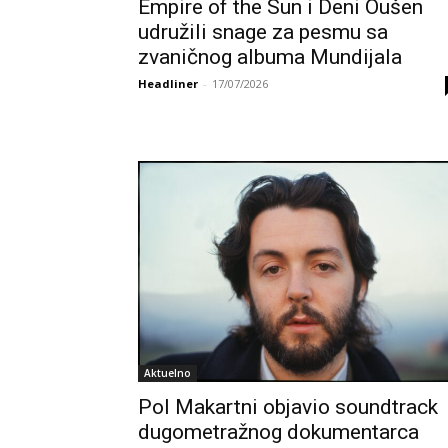
Empire of the Sun i Deni Oušen
udružili snage za pesmu sa
zvaničnog albuma Mundijala
Headliner
-
17/07/2026
Aktuelno
Pol Makartni objavio soundtrack
dugometražnog dokumentarca