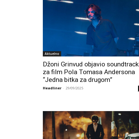
Aktuelno
Džoni Grinvud objavio soundtrack
za film Pola Tomasa Andersona
“Jedna bitka za drugom”
Headliner
-
29/09/2025