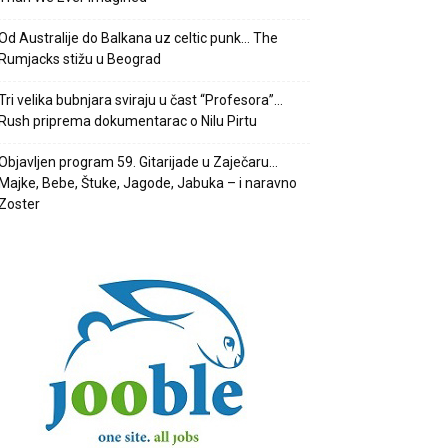
Od Australije do Balkana uz celtic punk… The
Rumjacks stižu u Beograd
Tri velika bubnjara sviraju u čast “Profesora”…
Rush priprema dokumentarac o Nilu Pirtu
Objavljen program 59. Gitarijade u Zaječaru…
Majke, Bebe, Štuke, Jagode, Jabuka – i naravno
Zoster