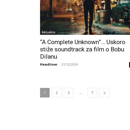
Aktuelno
“A Complete Unknown”… Uskoro
stiže soundtrack za film o Bobu
Dilanu
Headliner
-
21/12/2024
...
1
2
3
7