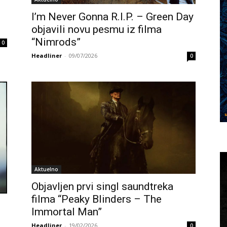
I’m Never Gonna R.I.P. – Green Day
objavili novu pesmu iz filma
“Nimrods”
0
Headliner
-
09/07/2026
0
Aktuelno
Objavljen prvi singl saundtreka
filma “Peaky Blinders – The
Immortal Man”
Headliner
-
19/02/2026
0