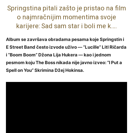
Springstina pitali zašto je pristao na film
o najmračnijim momentima svoje
karijere: Sad sam star i boli me k….
Album se završava obradama pesama koje Springstin i
E Street Band često izvode uživo — “Lucille” Litl Ričarda
i “Boom Boom” Džona Lija Hukera — kao i jednom
pesmom koju The Boss nikada nije javno izveo: “I Put a
Spell on You” Skrimina Džej Hokinsa.