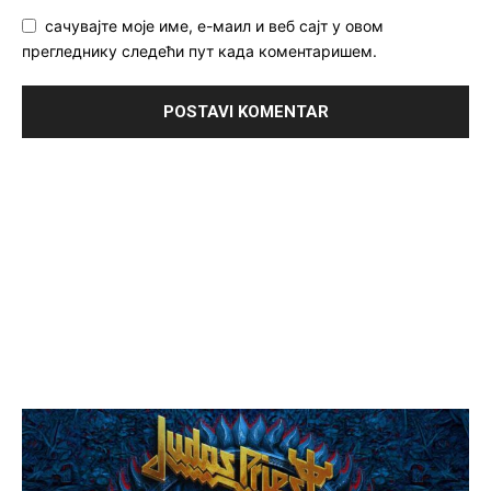
сачувајте моје име, е-маил и веб сајт у овом
прегледнику следећи пут када коментаришем.