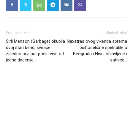
Prethodni tekst
Sledeći tekst
Širli Menson (Garbage) okupila
Naxatras ovog vikenda sprema
svoj stari bend, sviraće
psihodelične spektakle u
zajedno prvi put posle više od
Beogradu i Nišu, objavljene i
jedne decenije….
satnice…
Headliner