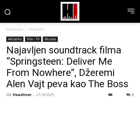
Naslovna
Aktuelno
Aktuelno
Film - TV
Muzika
Najavljen soundtrack filma
“Springsteen: Deliver Me
From Nowhere”, Džeremi
Alen Vajt peva kao The Boss
Od
Headliner
-
21/10/2025
0