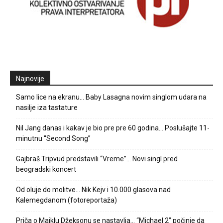
Najnovije
Samo lice na ekranu… Baby Lasagna novim singlom udara na
nasilje iza tastature
Nil Jang danas i kakav je bio pre pre 60 godina… Poslušajte 11-
minutnu “Second Song”
Gajbraš Tripvud predstavili “Vreme”… Novi singl pred
beogradski koncert
Od oluje do molitve… Nik Kejv i 10.000 glasova nad
Kalemegdanom (fotoreportaža)
Priča o Majklu Džeksonu se nastavlja… “Michael 2” počinje da