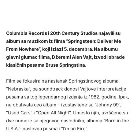
Columbia Records i 20th Century Studios najavili su
album sa muzikom iz filma “Springsteen: Deliver Me
From Nowhere”, koji izlazi 5. decembra. Na albumu
glavni glumac filma, Džeremi Alen Vajt, izvodi obrade
klasičnih pesama Brusa Springstina.
Film se fokusira na nastanak Springstinovog albuma
“Nebraska”, pa soundtrack donosi Vajtove interpretacije
pesama sa tog legendarnog izdanja iz 1982. godine. Ipak,
ne obuhvata ceo album – izostavljene su “Johnny 99”,
“Used Cars” i “Open All Night”. Umesto njih, uvršćene su
dve numere sa njegovog naslednika, albuma “Born in the
U.S.A.”: naslovna pesma i “I’m on Fire”.