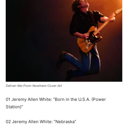
Deliver-Me-From-Nowhere-Cover-Art
01 Jeremy Allen White: “Born in the U.S.A. (Power
Station)”
02 Jeremy Allen White: “Nebraska”