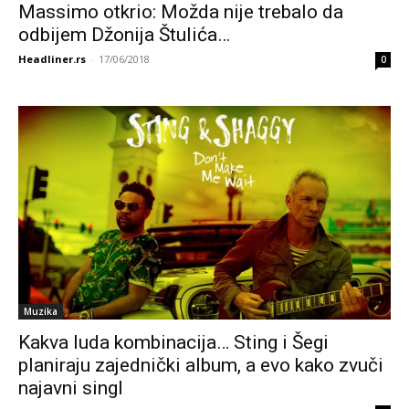
Massimo otkrio: Možda nije trebalo da
odbijem Džonija Štulića…
Headliner.rs
-
17/06/2018
0
Muzika
Kakva luda kombinacija… Sting i Šegi
planiraju zajednički album, a evo kako zvuči
najavni singl