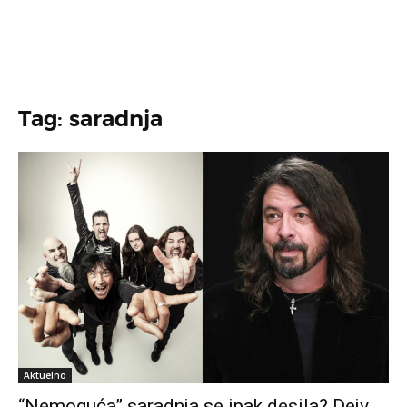
Tag: saradnja
Aktuelno
“Nemoguća” saradnja se ipak desila? Dejv