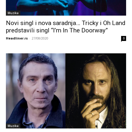
Muzika
Novi singl i nova saradnja… Tricky i Oh Land
predstavili singl “I’m In The Doorway”
Headliner.rs
-
27/08/2020
0
Muzika