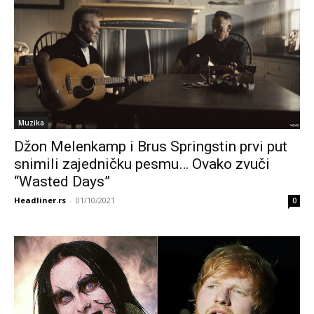
Muzika
Džon Melenkamp i Brus Springstin prvi put
snimili zajedničku pesmu… Ovako zvuči
“Wasted Days”
Headliner.rs
-
01/10/2021
0