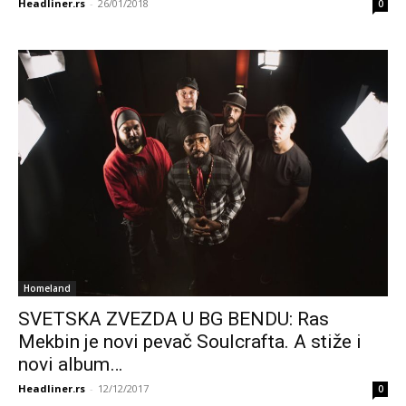
Headliner.rs
-
26/01/2018
0
Homeland
SVETSKA ZVEZDA U BG BENDU: Ras
Mekbin je novi pevač Soulcrafta. A stiže i
novi album…
Headliner.rs
-
12/12/2017
0