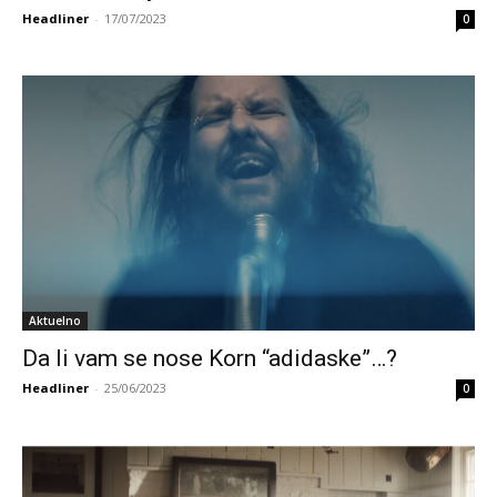
Headliner
-
17/07/2023
0
Aktuelno
Da li vam se nose Korn “adidaske”…?
Headliner
-
25/06/2023
0