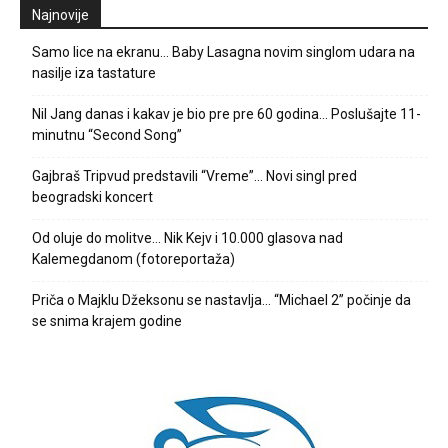
Najnovije
Samo lice na ekranu… Baby Lasagna novim singlom udara na
nasilje iza tastature
Nil Jang danas i kakav je bio pre pre 60 godina… Poslušajte 11-
minutnu “Second Song”
Gajbraš Tripvud predstavili “Vreme”… Novi singl pred
beogradski koncert
Od oluje do molitve… Nik Kejv i 10.000 glasova nad
Kalemegdanom (fotoreportaža)
Priča o Majklu Džeksonu se nastavlja… “Michael 2” počinje da
se snima krajem godine