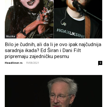
Muzika
Bilo je čudnih, ali da li je ovo ipak najčudnija
saradnja ikada? Ed Širan i Dani Filt
pripremaju zajedničku pesmu
Headliner.rs
-
19/08/2021
0