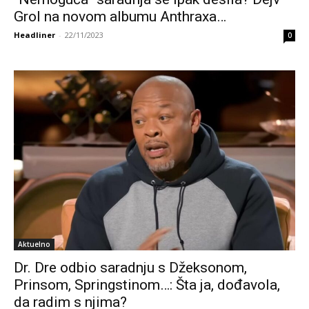
Grol na novom albumu Anthraxa…
Headliner
-
22/11/2023
0
Aktuelno
Dr. Dre odbio saradnju s Džeksonom,
Prinsom, Springstinom…: Šta ja, dođavola,
da radim s njima?