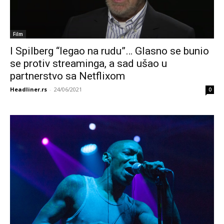
Film
I Spilberg “legao na rudu”… Glasno se bunio
se protiv streaminga, a sad ušao u
partnerstvo sa Netflixom
Headliner.rs
-
24/06/2021
0