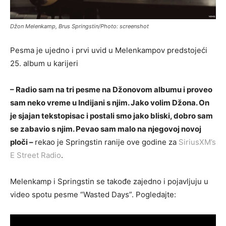
Džon Melenkamp, Brus Springstin/Photo: screenshot
Pesma je ujedno i prvi uvid u Melenkampov predstojeći
25. album u karijeri
– Radio sam na tri pesme na Džonovom albumu i proveo
sam neko vreme u Indijani s njim. Jako volim Džona. On
je sjajan tekstopisac i postali smo jako bliski, dobro sam
se zabavio s njim. Pevao sam malo na njegovoj novoj
ploči –
rekao je Springstin ranije ove godine za
SiriusXM’s
E Street Radio
.
Melenkamp i Springstin se takođe zajedno i pojavljuju u
video spotu pesme “Wasted Days”. Pogledajte: