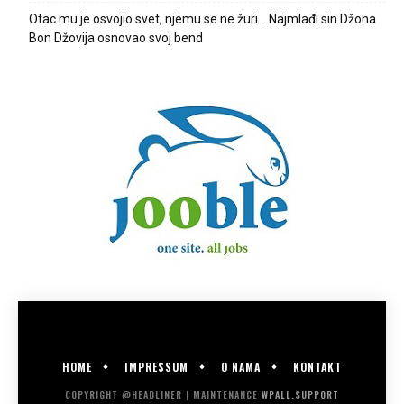
Otac mu je osvojio svet, njemu se ne žuri… Najmlađi sin Džona
Bon Džovija osnovao svoj bend
HOME
IMPRESSUM
O NAMA
KONTAKT
COPYRIGHT @HEADLINER | MAINTENANCE
WPALL.SUPPORT