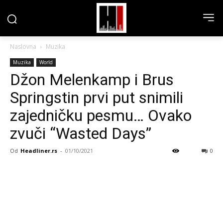
Naslovna
Muzika
Muzika
World
Džon Melenkamp i Brus
Springstin prvi put snimili
zajedničku pesmu… Ovako
zvuči “Wasted Days”
Od
Headliner.rs
-
01/10/2021
0