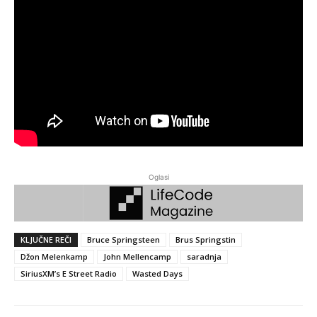
Oglasi
KLJUČNE REČI
Bruce Springsteen
Brus Springstin
Džon Melenkamp
John Mellencamp
saradnja
SiriusXM’s E Street Radio
Wasted Days