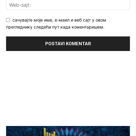
сачувајте моје име, е-маил и веб сајт у овом
прегледнику следећи пут када коментаришем.