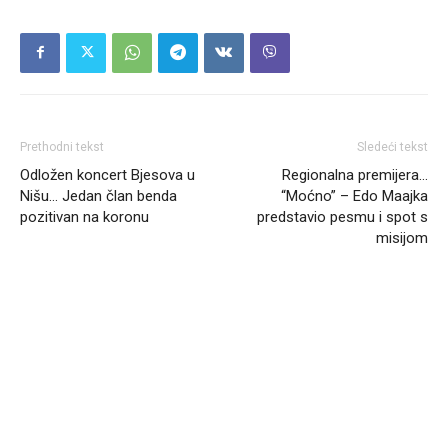
Prethodni tekst
Sledeći tekst
Odložen koncert Bjesova u
Regionalna premijera…
Nišu… Jedan član benda
“Moćno” – Edo Maajka
pozitivan na koronu
predstavio pesmu i spot s
misijom
Headliner.rs