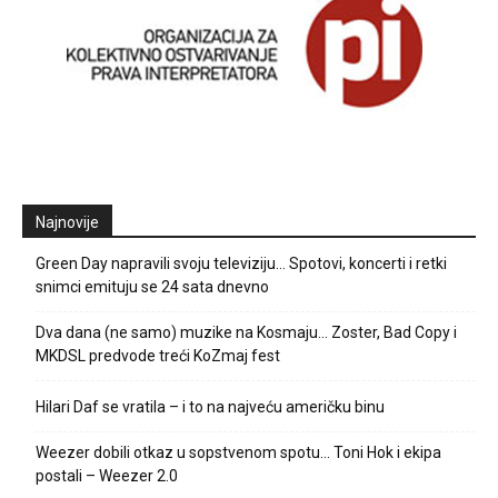
Najnovije
Green Day napravili svoju televiziju… Spotovi, koncerti i retki
snimci emituju se 24 sata dnevno
Dva dana (ne samo) muzike na Kosmaju… Zoster, Bad Copy i
MKDSL predvode treći KoZmaj fest
Hilari Daf se vratila – i to na najveću američku binu
Weezer dobili otkaz u sopstvenom spotu… Toni Hok i ekipa
postali – Weezer 2.0