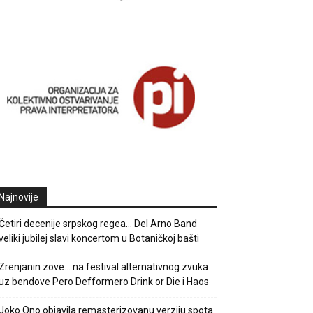
Najnovije
Četiri decenije srpskog regea… Del Arno Band
veliki jubilej slavi koncertom u Botaničkoj bašti
Zrenjanin zove… na festival alternativnog zvuka
uz bendove Pero Defformero Drink or Die i Haos
Joko Ono objavila remasterizovanu verziju spota