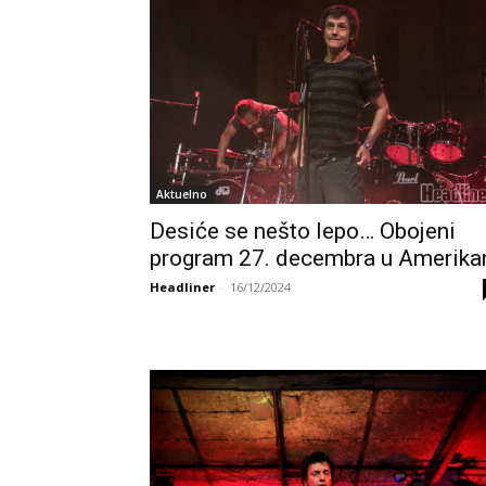
Aktuelno
Desiće se nešto lepo… Obojeni
program 27. decembra u Amerika
Headliner
-
16/12/2024