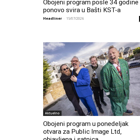
Obojeni program posle 34 godine
ponovo svira u Bašti KST-a
Headliner
-
15/07/2026
Aktuelno
Obojeni program u ponedeljak
otvara za Public Image Ltd,
objavljena i satnica