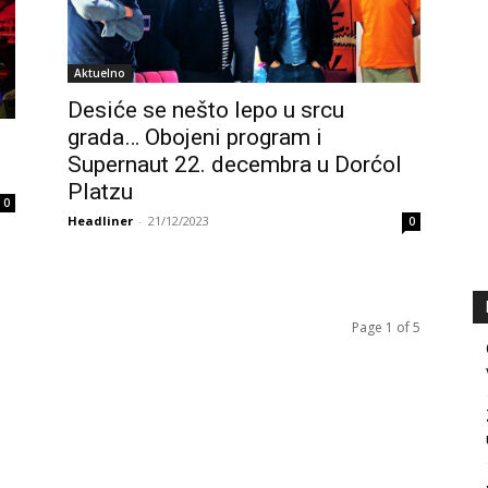
Aktuelno
Desiće se nešto lepo u srcu
grada… Obojeni program i
Supernaut 22. decembra u Dorćol
Platzu
0
Headliner
-
21/12/2023
0
Page 1 of 5