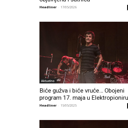
Headliner
-
17/05/2026
Aktuelno
Biće gužva i biće vruće… Obojeni
program 17. maja u Elektropionir
Headliner
-
15/05/2025