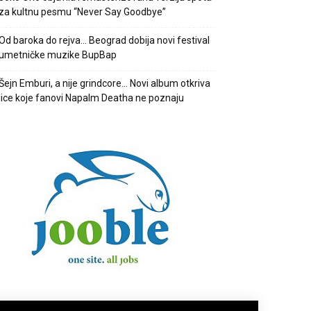
za kultnu pesmu “Never Say Goodbye”
Od baroka do rejva… Beograd dobija novi festival
umetničke muzike BupBap
Šejn Emburi, a nije grindcore… Novi album otkriva
lice koje fanovi Napalm Deatha ne poznaju