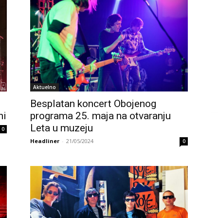
Aktuelno
Besplatan koncert Obojenog
ni
programa 25. maja na otvaranju
Leta u muzeju
0
Headliner
-
21/05/2024
0