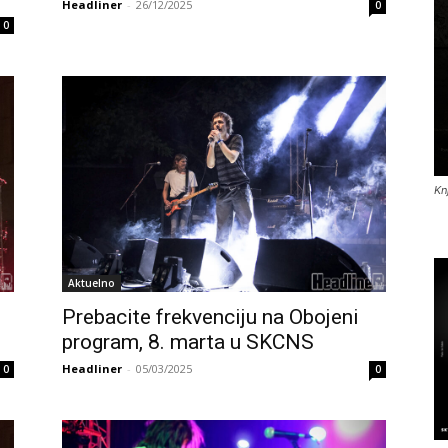
Headliner
-
26/12/2025
0
0
Kn
Aktuelno
Prebacite frekvenciju na Obojeni
u
program, 8. marta u SKCNS
Headliner
-
05/03/2025
0
0