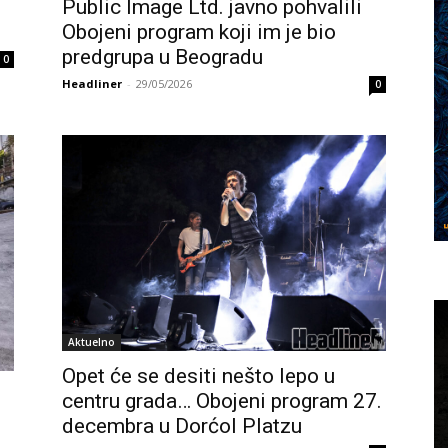
Public Image Ltd. javno pohvalili
Obojeni program koji im je bio
predgrupa u Beogradu
0
Headliner
-
29/05/2026
0
Aktuelno
Opet će se desiti nešto lepo u
centru grada… Obojeni program 27.
decembra u Dorćol Platzu