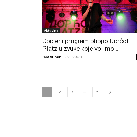
Aktuelno
Obojeni program obojio Dorćol
Platz u zvuke koje volimo…
Headliner
-
25/12/2023
...
1
2
3
5