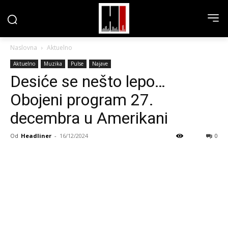
Naslovna
Aktuelno
Aktuelno
Muzika
Pulse
Najave
Desiće se nešto lepo…
Obojeni program 27.
decembra u Amerikani
Od
Headliner
-
16/12/2024
0