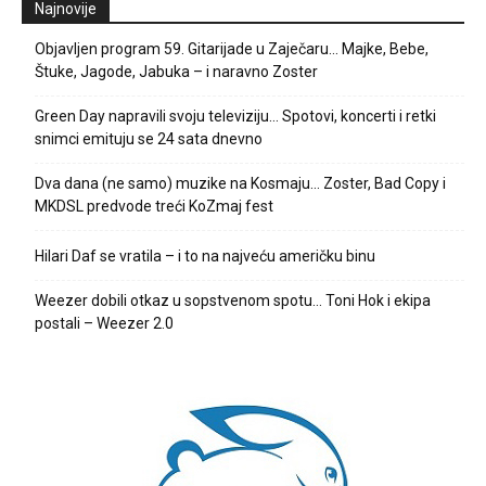
Najnovije
Objavljen program 59. Gitarijade u Zaječaru… Majke, Bebe,
Štuke, Jagode, Jabuka – i naravno Zoster
Green Day napravili svoju televiziju… Spotovi, koncerti i retki
snimci emituju se 24 sata dnevno
Dva dana (ne samo) muzike na Kosmaju… Zoster, Bad Copy i
MKDSL predvode treći KoZmaj fest
Hilari Daf se vratila – i to na najveću američku binu
Weezer dobili otkaz u sopstvenom spotu… Toni Hok i ekipa
postali – Weezer 2.0