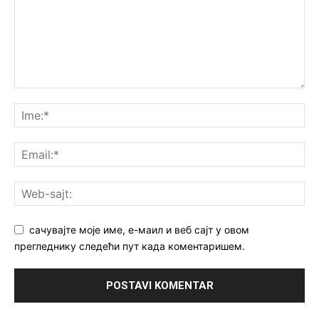
сачувајте моје име, е-маил и веб сајт у овом
прегледнику следећи пут када коментаришем.