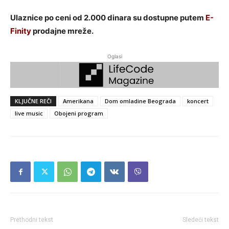
Ulaznice po ceni od 2.000 dinara su dostupne putem
E-
Finity
prodajne mreže.
Oglasi
KLJUČNE REČI
Amerikana
Dom omladine Beograda
koncert
live music
Obojeni program
Prethodni tekst
Sledeći tekst