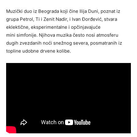
Muzički duo iz Beograda koji čine Ilija Duni, poznat iz
grupa Petrol, Ti i Zenit Nadir, i Ivan Đorđević, stvara
eklektične, eksperimentalne i opčinjavajuće
mini simfonije. Njihova muzika često nosi atmosferu
dugih zvezdanih noći snežnog severa, posmatranih iz
topline udobne drvene kolibe.