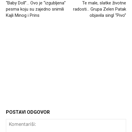
“Baby Doll”… Ovo je “izgubljena”
Te male, slatke životne
pesma koju su zajedno snimili
radosti… Grupa Zelen Patak
Kajli Minog i Prins
objavila singl “Pivo”
Headliner
POSTAVI ODGOVOR