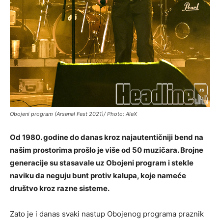
Obojeni program (Arsenal Fest 2021)/ Photo: AleX
Od 1980. godine do danas kroz najautentičniji bend na
našim prostorima prošlo je više od 50 muzičara. Brojne
generacije su stasavale uz Obojeni program i stekle
naviku da neguju bunt protiv kalupa, koje nameće
društvo kroz razne sisteme.
Zato je i danas svaki nastup Obojenog programa praznik