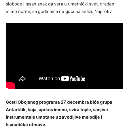
slobode i jasan znak da vera u umetnički svet, građen
mimo normi, sa godinama ne gubi na snazi. Naprotiv.
Gosti Obojenog programa 27. decembra biće grupa
Antarktik, koja, uprkos imenu, svira tople, sanjive
instrumentale umotane u zavodljive melodije i
hipnotičke ritmove.