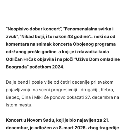
“Neopisivo dobar koncert”, “Fenomenalalna svirka i
zvuk”, “Nikad bolji, i to nakon 43 godine”… neki su od
komentara na snimak koncerta Obojenog programa
održanog prošle godine, a koji je izdavačka kuća
Odličan Hrčak objavila i na ploči “Uživo Dom omladine
Beograda” početkom 2024.
Da je bend i posle više od četiri decenije pri svakom
pojavljivanju na sceni progresivniji i drugačiji, Kebra,
Bebec, Cina i Miki će ponovo dokazati 27. decembra na
istom mestu.
Koncert u Novom Sadu, koji je bio najavljen za 21.
decembar, je odložen za 8. mart 2025. zbog tragedije