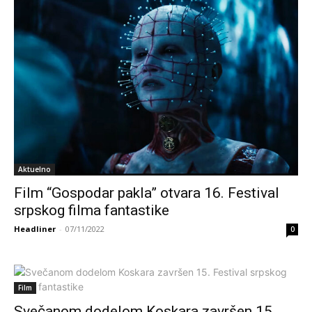
Aktuelno
Film “Gospodar pakla” otvara 16. Festival
srpskog filma fantastike
Headliner
-
07/11/2022
0
Film
Svečanom dodelom Koskara završen 15.