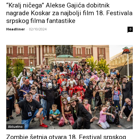
“Kralj ničega” Alekse Gajića dobitnik
nagrade Koskar za najbolji film 18. Festivala
srpskog filma fantastike
Headliner
-
02/10/2024
0
Aktuelno
Zombie šetnja otvara 18. Festival srpskog