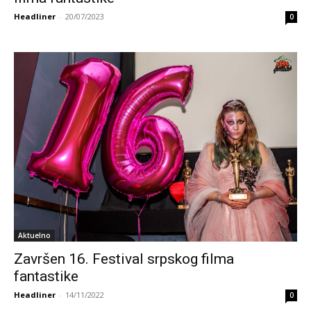
Headliner
-
20/07/2023
0
Aktuelno
Završen 16. Festival srpskog filma
fantastike
Headliner
-
14/11/2022
0