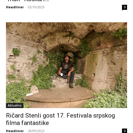
Headliner
-
02/10/2023
0
Aktuelno
Ričard Stenli gost 17. Festivala srpskog
filma fantastike
Headliner
-
28/09/2023
0