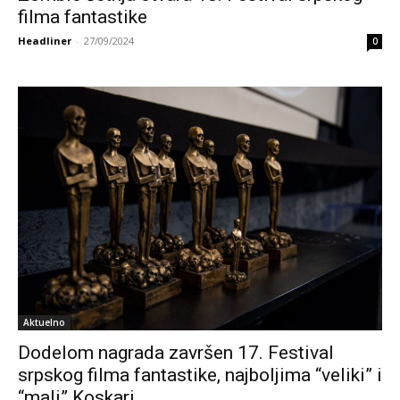
filma fantastike
Headliner
-
27/09/2024
0
Aktuelno
Dodelom nagrada završen 17. Festival
srpskog filma fantastike, najboljima “veliki” i
“mali” Koskari…