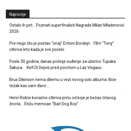
Najnovije
Ostalo ih pet… Poznati superfinalisti Nagrade Milan Mladenović
2026.
Pre nego što je postao “onaj” Entoni Bordejn… FIlm “Tony”
otkriva leto kada je sve počelo
Posle 30 godina, danas počinje suđenje za ubistvo Tupaka
Šakura… Kefi Di Dejvis pred porotom u Las Vegasu
Brus Dikinson nema dilemu u vezi novog solo albuma: Biće
težak kao sam đavo…
Henri Rolins konačno otkriva priču od koje je bežao čitavog
života… Stižu memoari “Bait Dog Boy”