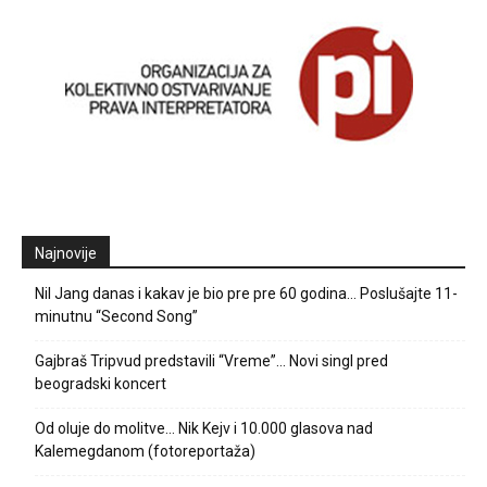
Najnovije
Nil Jang danas i kakav je bio pre pre 60 godina… Poslušajte 11-
minutnu “Second Song”
Gajbraš Tripvud predstavili “Vreme”… Novi singl pred
beogradski koncert
Od oluje do molitve… Nik Kejv i 10.000 glasova nad
Kalemegdanom (fotoreportaža)