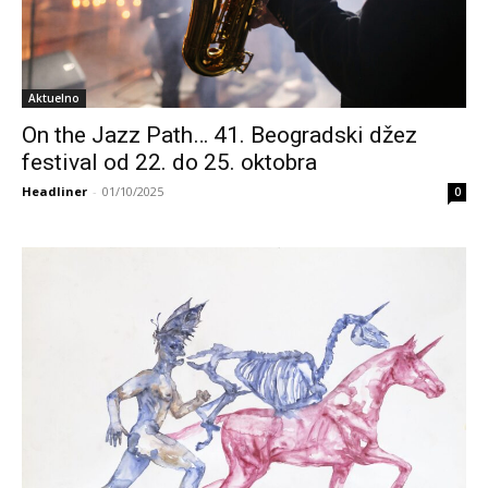
Aktuelno
On the Jazz Path… 41. Beogradski džez
festival od 22. do 25. oktobra
Headliner
-
01/10/2025
0