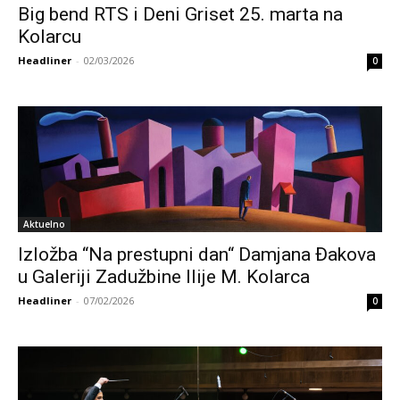
Big bend RTS i Deni Griset 25. marta na
Kolarcu
Headliner
-
02/03/2026
0
Aktuelno
Izložba “Na prestupni dan“ Damjana Đakova
u Galeriji Zadužbine Ilije M. Kolarca
Headliner
-
07/02/2026
0