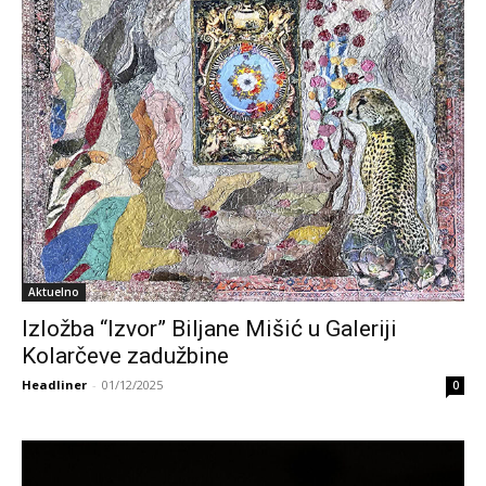
Aktuelno
Izložba “Izvor” Biljane Mišić u Galeriji
Kolarčeve zadužbine
Headliner
-
01/12/2025
0