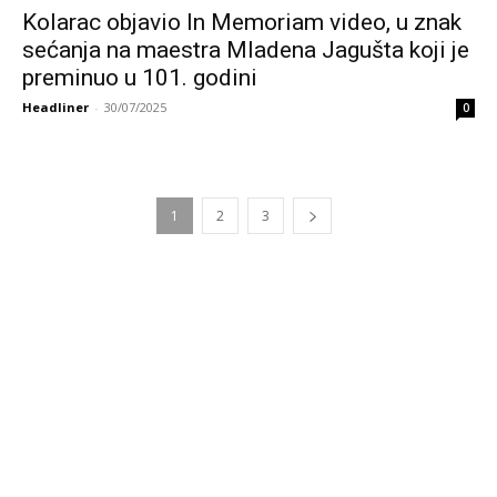
Kolarac objavio In Memoriam video, u znak
sećanja na maestra Mladena Jagušta koji je
preminuo u 101. godini
Headliner
-
30/07/2025
0
1
2
3