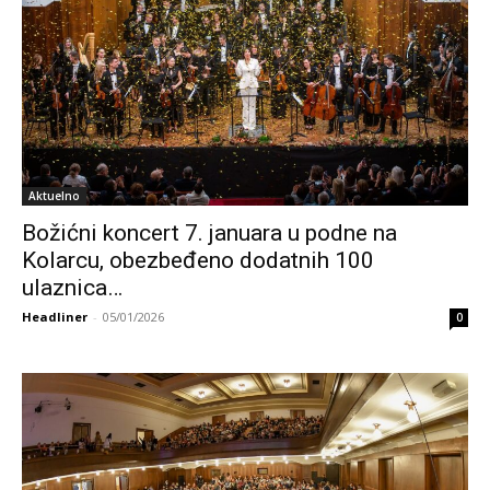
Aktuelno
Božićni koncert 7. januara u podne na
Kolarcu, obezbeđeno dodatnih 100
ulaznica…
Headliner
-
05/01/2026
0