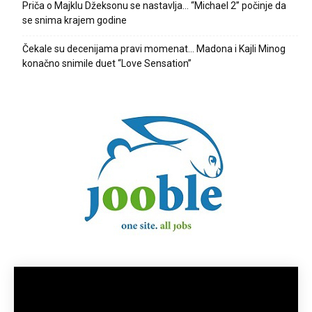
Priča o Majklu Džeksonu se nastavlja… “Michael 2” počinje da
se snima krajem godine
Čekale su decenijama pravi momenat… Madona i Kajli Minog
konačno snimile duet “Love Sensation”