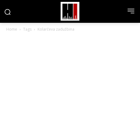
Home
Tags
Kolarčeva zadužbina