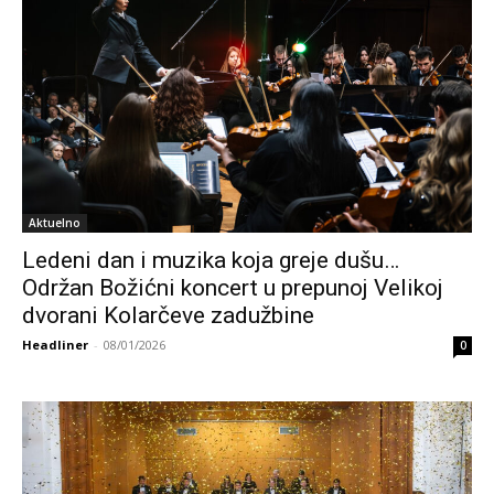
Aktuelno
Ledeni dan i muzika koja greje dušu…
Održan Božićni koncert u prepunoj Velikoj
dvorani Kolarčeve zadužbine
Headliner
-
08/01/2026
0