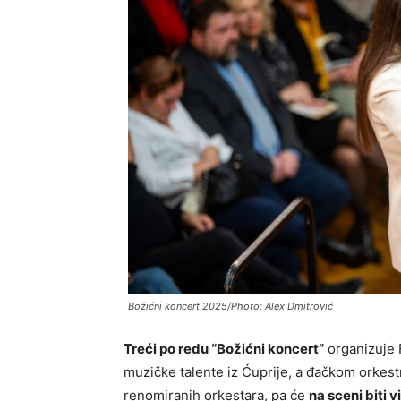
Božićni koncert 2025/Photo: Alex Dmitrović
Treći po redu “Božićni koncert”
organizuje 
muzičke talente iz Ćuprije, a đačkom orkestr
renomiranih orkestara, pa će
na sceni biti