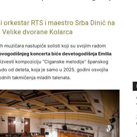
i orkestar RTS i maestro Srba Dinić na
 Velike dvorane Kolarca
ih muzičara nastupiće solisti koji su svojim radom
vogodišnjeg koncerta biće devetogodišnja Emilia
 izvesti kompoziciju “Ciganske melodije” španskog
udo od deteta, koja je samo u 2025. godini osvojila
dnih takmičenja mladih talenata.