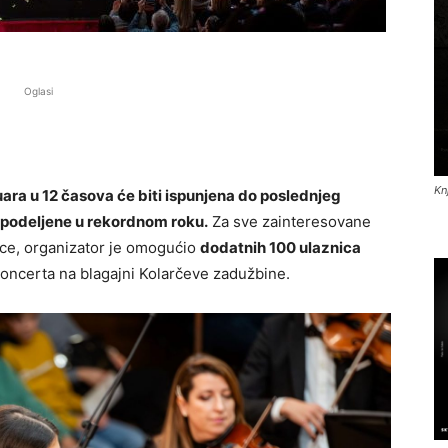
Oglasi
Kn
ara u 12 časova će biti ispunjena do poslednjeg
” podeljene u rekordnom roku.
Za sve zainteresovane
ice, organizator je omogućio
dodatnih 100 ulaznica
oncerta na blagajni Kolarčeve zadužbine.