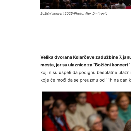
Božićni koncert 2025/Photo: Alex Dmitrović
Velika dvorana Kolarčeve zadužbine 7. janu
mesta, jer su ulaznice za “Božićni koncert
koji nisu uspeli da podignu besplatne ulazn
koje će moći da se preuzmu od 11h na dan k