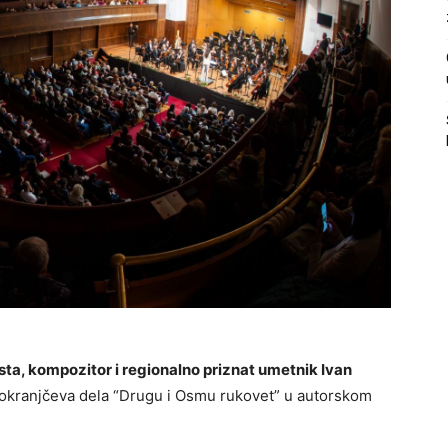
ista, kompozitor i regionalno priznat umetnik Ivan
okranjčeva dela “Drugu i Osmu rukovet” u autorskom