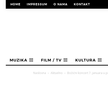
HOME
IMPRESSUM
O NAMA
KONTAKT
MUZIKA
FILM / TV
KULTURA
Naslovna
Aktuelno
Božićni koncert 7. januara u