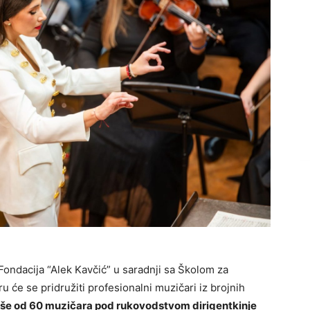
Fondacija “Alek Kavčić” u saradnji sa Školom za
u će se pridružiti profesionalni muzičari iz brojnih
 više od 60 muzičara pod rukovodstvom dirigentkinje