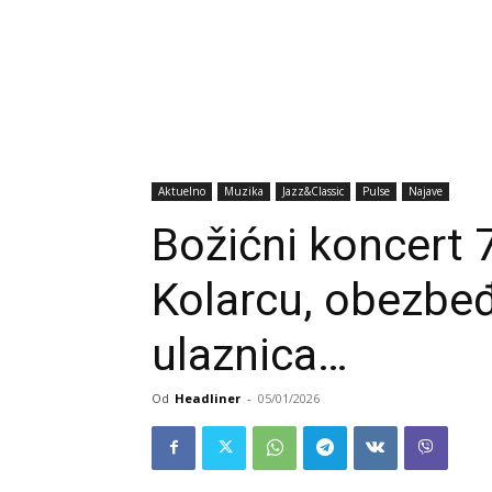
Aktuelno
Muzika
Jazz&Classic
Pulse
Najave
Božićni koncert 
Kolarcu, obezbe
ulaznica…
Od
Headliner
-
05/01/2026