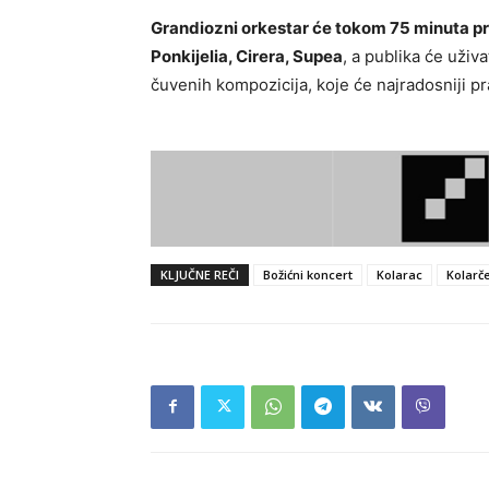
Grandiozni orkestar će tokom 75 minuta p
Ponkijelia, Cirera, Supea
, a publika će uživ
čuvenih kompozicija, koje će najradosniji pr
KLJUČNE REČI
Božićni koncert
Kolarac
Kolarč