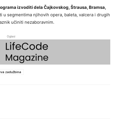
rograma izvoditi dela Čajkovskog, Štrausa, Bramsa,
ati u segmentima njihovih opera, baleta, valcera i drugih
aznik učiniti nezaboravnim.
Oglasi
eva zadužbina