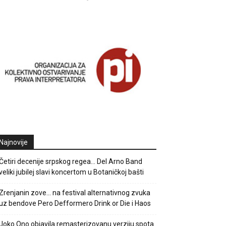
Najnovije
Četiri decenije srpskog regea… Del Arno Band
veliki jubilej slavi koncertom u Botaničkoj bašti
Zrenjanin zove… na festival alternativnog zvuka
uz bendove Pero Defformero Drink or Die i Haos
Joko Ono objavila remasterizovanu verziju spota