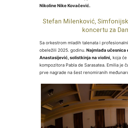
Nikoline Nike Kovačević.
Stefan Milenković, Simfonijsk
koncertu za Dan
Sa orkestrom mladih talenata i profesionaln
obeležili 2025. godinu.
Najmlađa učesnica o
Anastasijević, solistkinja na violini,
koja će
kompozitora Pabla de Sarasatea. Emilia je č
prve nagrade na šest renomiranih međunaro