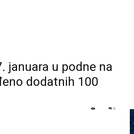
7. januara u podne na
đeno dodatnih 100
0