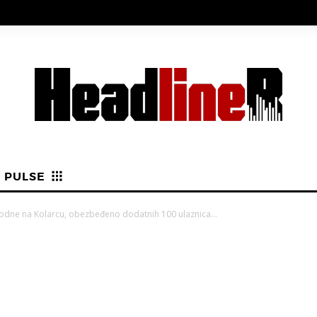
PULSE
 podne na Kolarcu, obezbeđeno dodatnih 100 ulaznica…