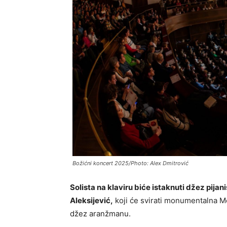
Božićni koncert 2025/Photo: Alex Dmitrović
Solista na klaviru biće istaknuti džez pijan
Aleksijević,
koji će svirati monumentalna M
džez aranžmanu.