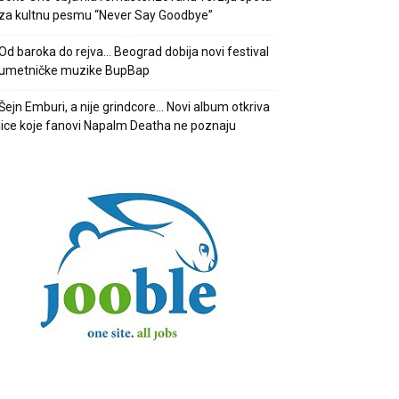
za kultnu pesmu “Never Say Goodbye”
Od baroka do rejva… Beograd dobija novi festival
umetničke muzike BupBap
Šejn Emburi, a nije grindcore… Novi album otkriva
lice koje fanovi Napalm Deatha ne poznaju