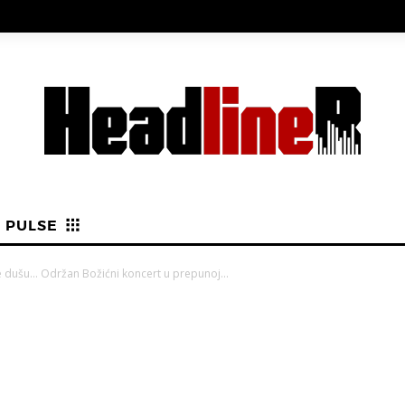
PULSE
e dušu… Održan Božićni koncert u prepunoj...