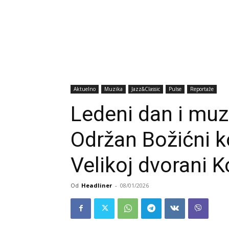
Aktuelno
Muzika
Jazz&Classic
Pulse
Reportaže
Ledeni dan i muz
Održan Božićni k
Velikoj dvorani 
Od
Headliner
-
08/01/2026