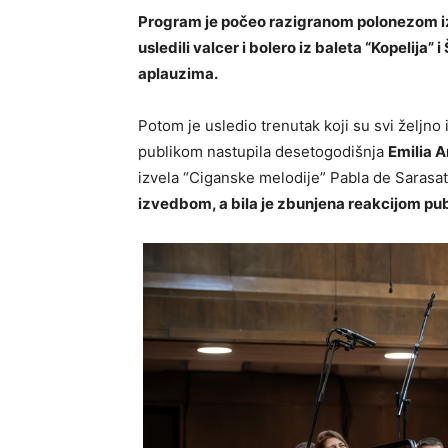
Program je počeo razigranom polonezom iz
usledili valcer i bolero iz baleta “Kopelija” 
aplauzima.
Potom je usledio trenutak koji su svi željno
publikom nastupila desetogodišnja
Emilia A
izvela “Ciganske melodije” Pabla de Sarasa
izvedbom, a bila je zbunjena reakcijom publ