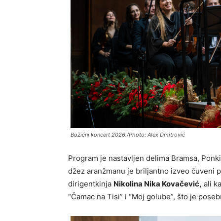
Božićni koncert 2026./Photo: Alex Dmitrović
Program je nastavljen delima Bramsa, Ponkij
džez aranžmanu je briljantno izveo čuveni p
dirigentkinja
Nikolina Nika Kovačević,
ali k
“Čamac na Tisi” i “Moj golube”, što je pose