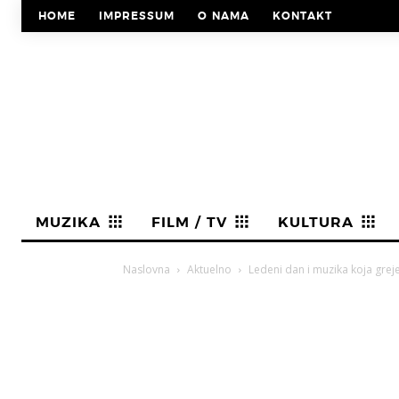
HOME
IMPRESSUM
O NAMA
KONTAKT
MUZIKA
FILM / TV
KULTURA
Naslovna
Aktuelno
Ledeni dan i muzika koja grej