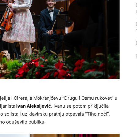
elija i Cirera, a Mokranjčevu “Drugu i Osmu rukovet” u
ijanista
Ivan Aleksijević.
Ivanu se potom priključila
ao solista i uz klavirsku pratnju otpevala “Tiho noći”,
bno oduševilo publiku.