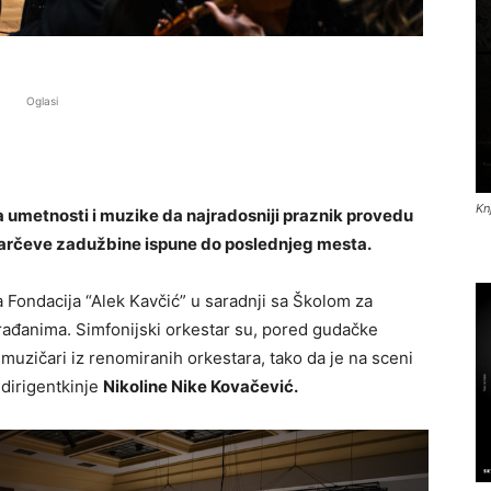
Oglasi
Kn
a umetnosti i muzike da najradosniji praznik provedu
larčeve zadužbine ispune do poslednjeg mesta.
a Fondacija “Alek Kavčić” u saradnji sa Školom za
rađanima. Simfonijski orkestar su, pored gudačke
i muzičari iz renomiranih orkestara, tako da je na sceni
dirigentkinje
Nikoline Nike Kovačević.