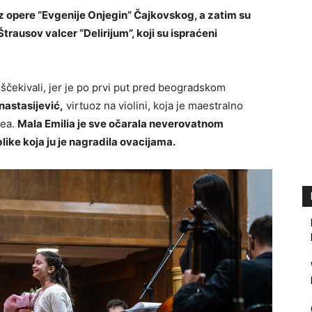
 opere “Evgenije Onjegin” Čajkovskog, a zatim su
i Štrausov valcer “Delirijum”, koji su ispraćeni
 iščekivali, jer je po prvi put pred beogradskom
nastasijević,
virtuoz na violini, koja je maestralno
tea.
Mala Emilia je sve očarala neverovatnom
ike koja ju je nagradila ovacijama.