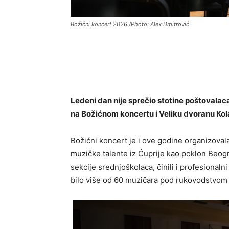
Božićni koncert 2026./Photo: Alex Dmitrović
Ledeni dan nije sprečio stotine poštovalac
na Božićnom koncertu i Veliku dvoranu Ko
Božićni koncert je i ove godine organizoval
muzičke talente iz Ćuprije kao poklon Beog
sekcije srednjoškolaca, činili i profesionaln
bilo više od 60 muzičara pod rukovodstvom 