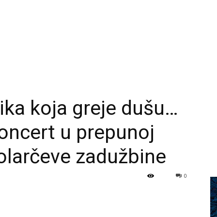
ika koja greje dušu…
oncert u prepunoj
Kolarčeve zadužbine
0