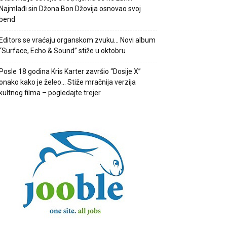
Najmlađi sin Džona Bon Džovija osnovao svoj
bend
Editors se vraćaju organskom zvuku… Novi album
“Surface, Echo & Sound” stiže u oktobru
Posle 18 godina Kris Karter završio “Dosije X”
onako kako je želeo… Stiže mračnija verzija
kultnog filma – pogledajte trejer