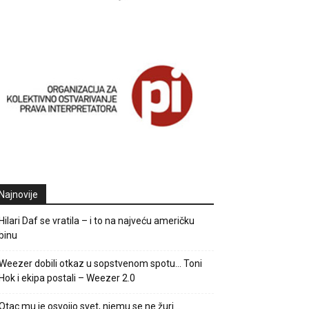
Najnovije
Hilari Daf se vratila – i to na najveću američku
binu
Weezer dobili otkaz u sopstvenom spotu… Toni
Hok i ekipa postali – Weezer 2.0
Otac mu je osvojio svet, njemu se ne žuri…