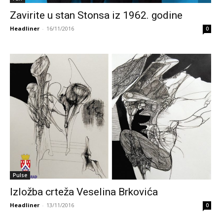
Zavirite u stan Stonsa iz 1962. godine
Headliner
-
16/11/2016
0
Pulse
Izložba crteža Veselina Brkovića
Headliner
-
13/11/2016
0