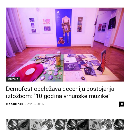
Muzika
Demofest obeležava deceniju postojanja
izložbom: “10 godina vrhunske muzike”
Headliner
-
28/10/2016
0