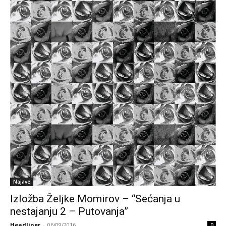
Najave
Izložba Željke Momirov – “Sećanja u
nestajanju 2 – Putovanja”
Headliner
-
06/09/2016
0