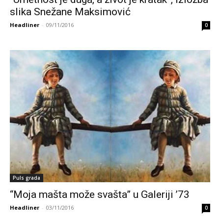
slika Snežane Maksimović
Headliner
-
09/11/2016
0
Puls grada
“Moja mašta može svašta” u Galeriji ’73
Headliner
-
03/11/2016
0