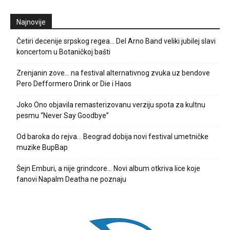
Najnovije
Četiri decenije srpskog regea… Del Arno Band veliki jubilej slavi
koncertom u Botaničkoj bašti
Zrenjanin zove… na festival alternativnog zvuka uz bendove
Pero Defformero Drink or Die i Haos
Joko Ono objavila remasterizovanu verziju spota za kultnu
pesmu “Never Say Goodbye”
Od baroka do rejva… Beograd dobija novi festival umetničke
muzike BupBap
Šejn Emburi, a nije grindcore… Novi album otkriva lice koje
fanovi Napalm Deatha ne poznaju