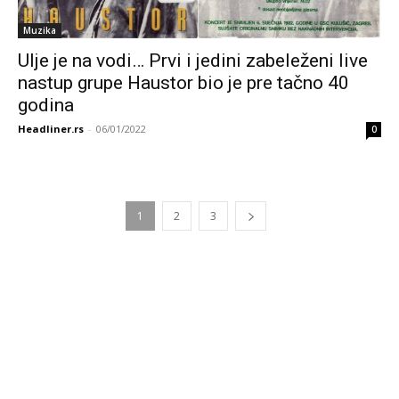
Muzika
Ulje je na vodi… Prvi i jedini zabeleženi live
nastup grupe Haustor bio je pre tačno 40
godina
Headliner.rs
-
06/01/2022
0
1
2
3