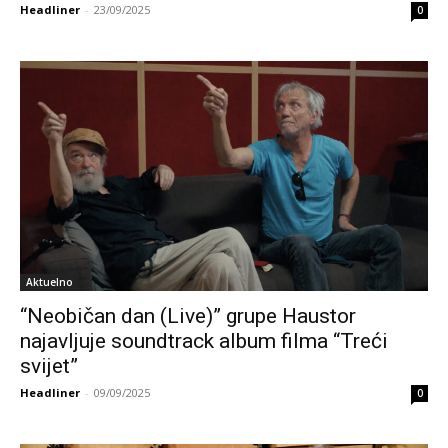
Headliner
-
23/09/2025
0
Aktuelno
“Neobičan dan (Live)” grupe Haustor
najavljuje soundtrack album filma “Treći
svijet”
Headliner
-
09/09/2025
0