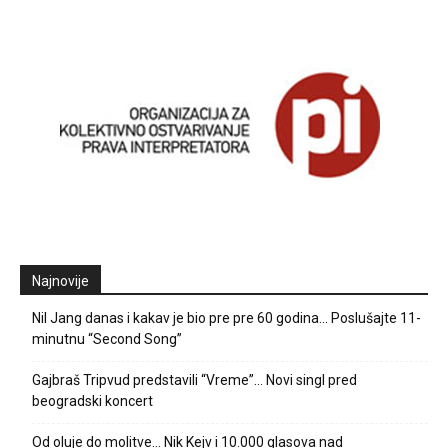
Najnovije
Nil Jang danas i kakav je bio pre pre 60 godina… Poslušajte 11-
minutnu “Second Song”
Gajbraš Tripvud predstavili “Vreme”… Novi singl pred
beogradski koncert
Od oluje do molitve… Nik Kejv i 10.000 glasova nad