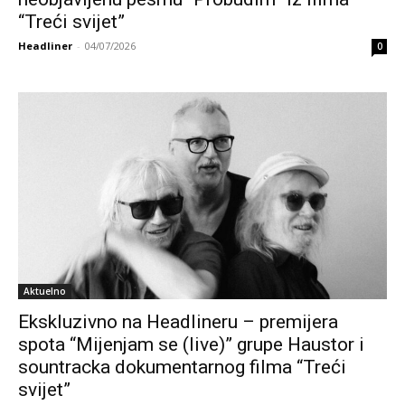
“Treći svijet”
Headliner
-
04/07/2026
0
Aktuelno
Ekskluzivno na Headlineru – premijera
spota “Mijenjam se (live)” grupe Haustor i
sountracka dokumentarnog filma “Treći
svijet”