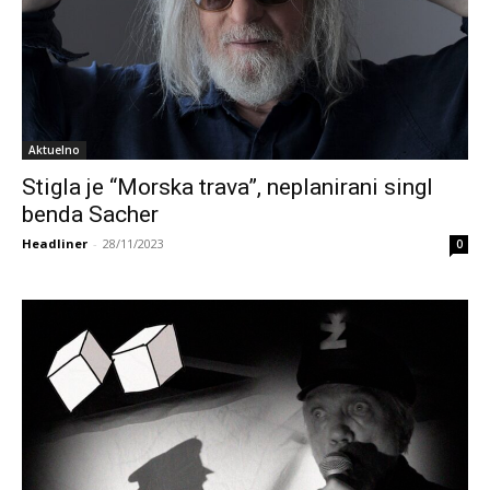
Aktuelno
Stigla je “Morska trava”, neplanirani singl
benda Sacher
Headliner
-
28/11/2023
0