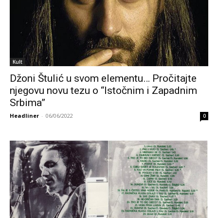
Kult
Džoni Štulić u svom elementu… Pročitajte
njegovu novu tezu o “Istočnim i Zapadnim
Srbima”
Headliner
-
06/06/2022
0