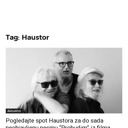
Tag: Haustor
Aktuelno
Pogledajte spot Haustora za do sada
neobjavljenu pesmu “Probudim” iz filma