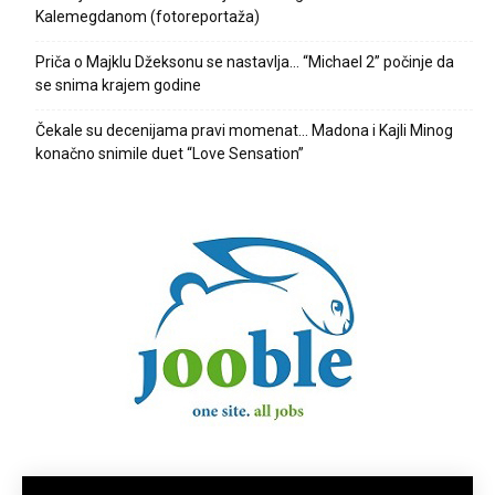
Kalemegdanom (fotoreportaža)
Priča o Majklu Džeksonu se nastavlja… “Michael 2” počinje da
se snima krajem godine
Čekale su decenijama pravi momenat… Madona i Kajli Minog
konačno snimile duet “Love Sensation”