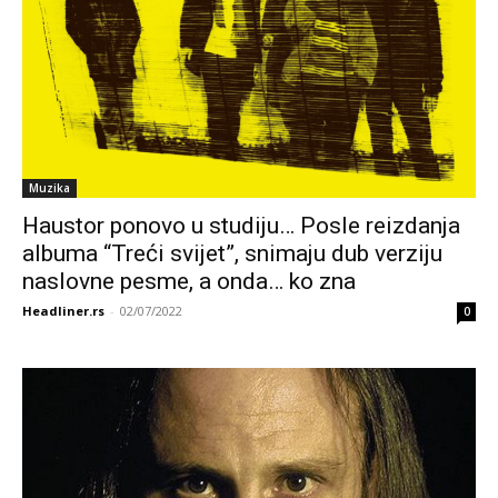
Muzika
Haustor ponovo u studiju… Posle reizdanja
albuma “Treći svijet”, snimaju dub verziju
naslovne pesme, a onda… ko zna
Headliner.rs
-
02/07/2022
0