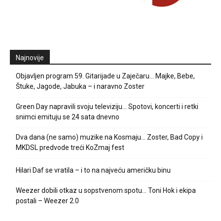
Najnovije
Objavljen program 59. Gitarijade u Zaječaru… Majke, Bebe,
Štuke, Jagode, Jabuka – i naravno Zoster
Green Day napravili svoju televiziju… Spotovi, koncerti i retki
snimci emituju se 24 sata dnevno
Dva dana (ne samo) muzike na Kosmaju… Zoster, Bad Copy i
MKDSL predvode treći KoZmaj fest
Hilari Daf se vratila – i to na najveću američku binu
Weezer dobili otkaz u sopstvenom spotu… Toni Hok i ekipa
postali – Weezer 2.0