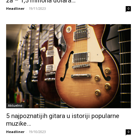
za – 1,5 miliona dolara…
Headliner
-
19/11/2023
0
Aktuelno
5 najpoznatijih gitara u istoriji popularne
muzike…
Headliner
-
19/10/2023
0