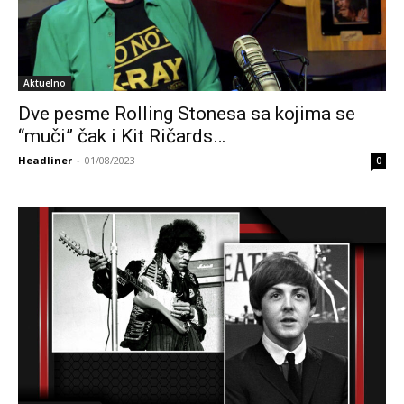
Aktuelno
Dve pesme Rolling Stonesa sa kojima se
“muči” čak i Kit Ričards…
Headliner
-
01/08/2023
0