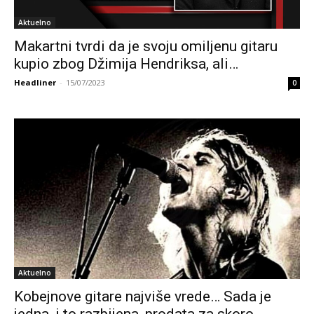
Aktuelno
Makartni tvrdi da je svoju omiljenu gitaru
kupio zbog Džimija Hendriksa, ali…
Headliner
-
15/07/2023
0
Aktuelno
Kobejnove gitare najviše vrede… Sada je