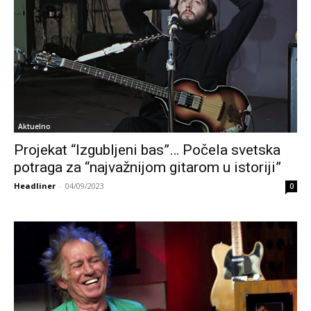
Aktuelno
Projekat “Izgubljeni bas”… Počela svetska
potraga za “najvažnijom gitarom u istoriji”
Headliner
-
04/09/2023
0