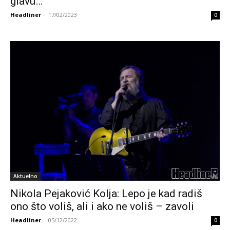
glavu…
Headliner
-
17/02/2023
0
Aktuelno
Nikola Pejaković Kolja: Lepo je kad radiš
ono što voliš, ali i ako ne voliš – zavoli
Headliner
-
05/12/2022
0