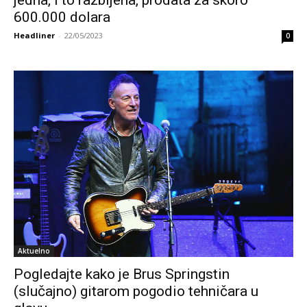
jedna, i to razbijena, prodata za skoro
600.000 dolara
Headliner
-
22/05/2023
0
Aktuelno
Pogledajte kako je Brus Springstin
(slučajno) gitarom pogodio tehničara u