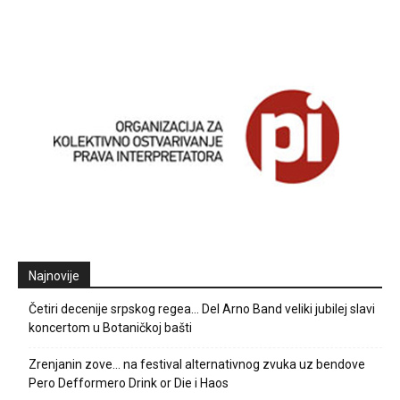
Najnovije
Četiri decenije srpskog regea… Del Arno Band veliki jubilej slavi
koncertom u Botaničkoj bašti
Zrenjanin zove… na festival alternativnog zvuka uz bendove
Pero Defformero Drink or Die i Haos