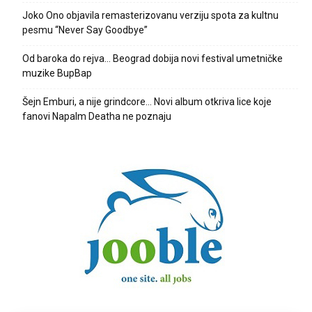
Joko Ono objavila remasterizovanu verziju spota za kultnu
pesmu “Never Say Goodbye”
Od baroka do rejva… Beograd dobija novi festival umetničke
muzike BupBap
Šejn Emburi, a nije grindcore… Novi album otkriva lice koje
fanovi Napalm Deatha ne poznaju