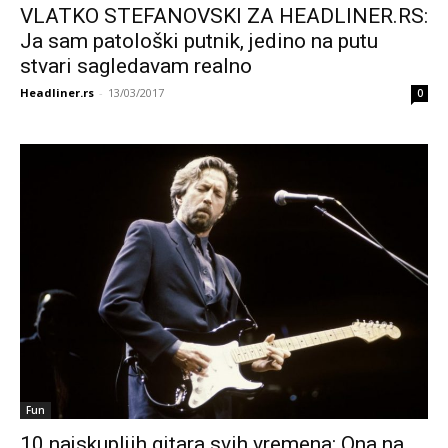
VLATKO STEFANOVSKI ZA HEADLINER.RS:
Ja sam patološki putnik, jedino na putu
stvari sagledavam realno
Headliner.rs
-
13/03/2017
0
Fun
10 najskupljih gitara svih vremena: Ona na