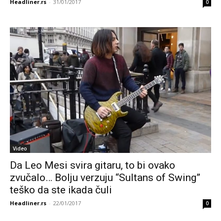
Headliner.rs
-
31/01/2017
0
Video
Da Leo Mesi svira gitaru, to bi ovako
zvučalo… Bolju verzuju “Sultans of Swing”
teško da ste ikada čuli
Headliner.rs
-
22/01/2017
0