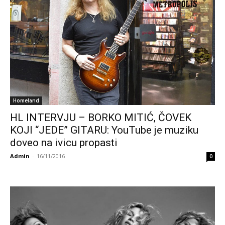
Homeland
HL INTERVJU – BORKO MITIĆ, ČOVEK
KOJI “JEDE” GITARU: YouTube je muziku
doveo na ivicu propasti
Admin
-
16/11/2016
0