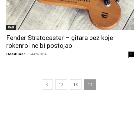
Kult
Fender Stratocaster – gitara bez koje
rokenrol ne bi postojao
Headliner
-
24/09/2016
0
12
13
14