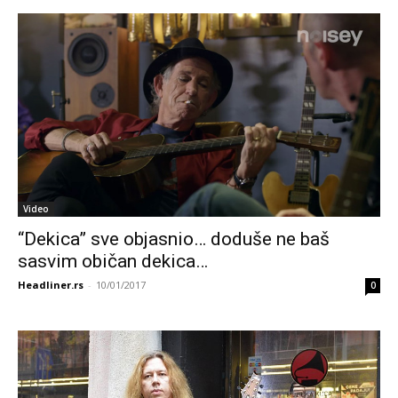
Video
“Dekica” sve objasnio… doduše ne baš
sasvim običan dekica…
Headliner.rs
-
10/01/2017
0