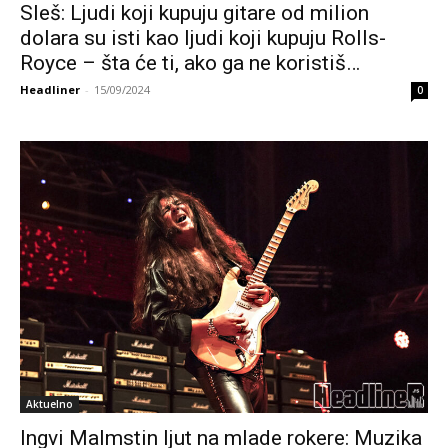
Sleš: Ljudi koji kupuju gitare od milion
dolara su isti kao ljudi koji kupuju Rolls-
Royce – šta će ti, ako ga ne koristiš…
Headliner
-
15/09/2024
0
Aktuelno
Ingvi Malmstin ljut na mlade rokere: Muzika