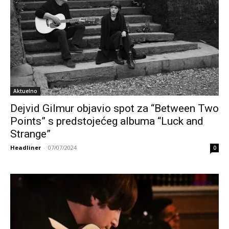
Aktuelno
Dejvid Gilmur objavio spot za “Between Two
Points” s predstojećeg albuma “Luck and
Strange”
Headliner
-
07/07/2024
0