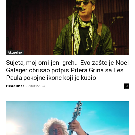
Aktuelno
Sujeta, moj omiljeni greh… Evo zašto je Noel
Galager obrisao potpis Pitera Grina sa Les
Paula pokojne ikone koji je kupio
Headliner
-
20/03/2024
0