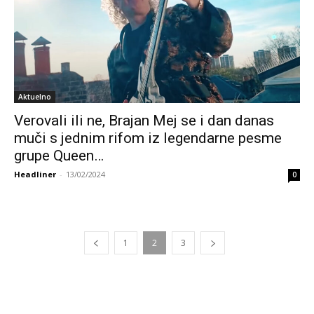
Aktuelno
Verovali ili ne, Brajan Mej se i dan danas
muči s jednim rifom iz legendarne pesme
grupe Queen…
Headliner
-
13/02/2024
0
1
2
3