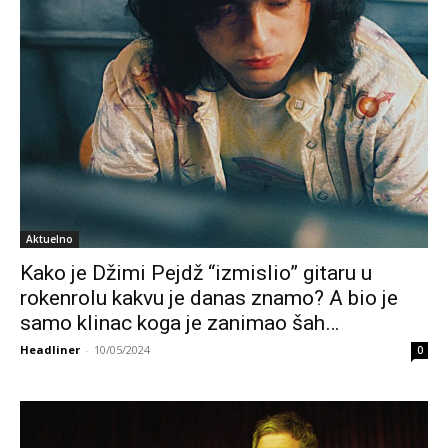
Aktuelno
Kako je Džimi Pejdž “izmislio” gitaru u
rokenrolu kakvu je danas znamo? A bio je
samo klinac koga je zanimao šah…
Headliner
-
10/05/2024
0