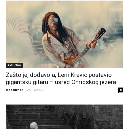
Aktuelno
Zašto je, dođavola, Leni Kravic postavio
gigantsku gitaru – usred Ohridskog jezera
Headliner
-
24/07/2024
0