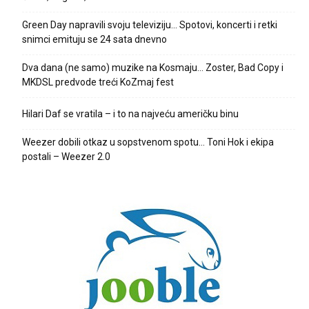
Green Day napravili svoju televiziju… Spotovi, koncerti i retki
snimci emituju se 24 sata dnevno
Dva dana (ne samo) muzike na Kosmaju… Zoster, Bad Copy i
MKDSL predvode treći KoZmaj fest
Hilari Daf se vratila – i to na najveću američku binu
Weezer dobili otkaz u sopstvenom spotu… Toni Hok i ekipa
postali – Weezer 2.0