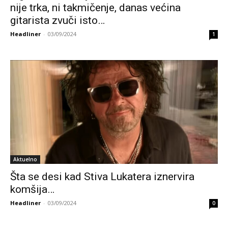
nije trka, ni takmičenje, danas većina
gitarista zvuči isto…
Headliner
-
03/09/2024
1
Aktuelno
Šta se desi kad Stiva Lukatera iznervira
komšija…
Headliner
-
03/09/2024
0