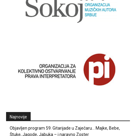
Najnovije
Objavljen program 59. Gitarijade u Zaječaru… Majke, Bebe,
Štuke, Jagode, Jabuka – i naravno Zoster