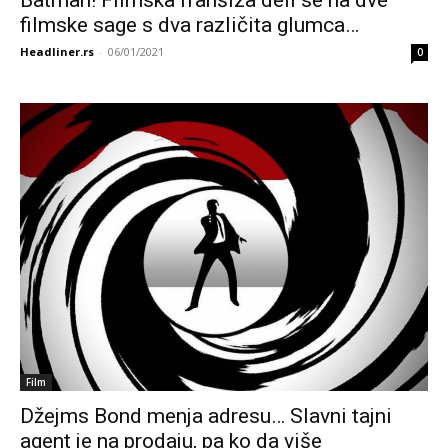
Batman! Filmska franšiza deli se na dve
filmske sage s dva različita glumca…
Headliner.rs
-
06/01/2021
0
Film
Džejms Bond menja adresu… Slavni tajni
agent je na prodaju, pa ko da više