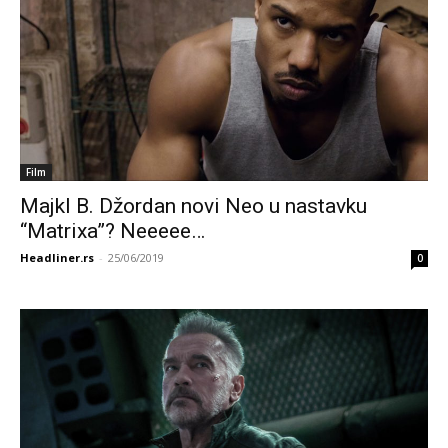
Film
Majkl B. Džordan novi Neo u nastavku
“Matrixa”? Neeeee…
Headliner.rs
-
25/06/2019
0