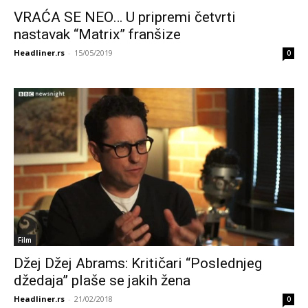
VRAĆA SE NEO… U pripremi četvrti
nastavak “Matrix” franšize
Headliner.rs
-
15/05/2019
0
Film
Džej Džej Abrams: Kritičari “Poslednjeg
džedaja” plaše se jakih žena
Headliner.rs
-
21/02/2018
0