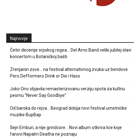
Najnovije
Četiri decenije srpskog regea… Del Arno Band veliki jubilej slavi
koncertom u Botaničkoj bašti
Zrenjanin zove… na festival alternativnog zvuka uz bendove
Pero Defformero Drink or Die i Haos
Joko Ono objavila remasterizovanu verziju spota za kultnu
pesmu “Never Say Goodbye”
Od baroka do rejva… Beograd dobija novi festival umetničke
muzike BupBap
Šejn Emburi, a nije grindcore… Novi album otkriva lice koje
fanovi Napalm Deatha ne poznaju