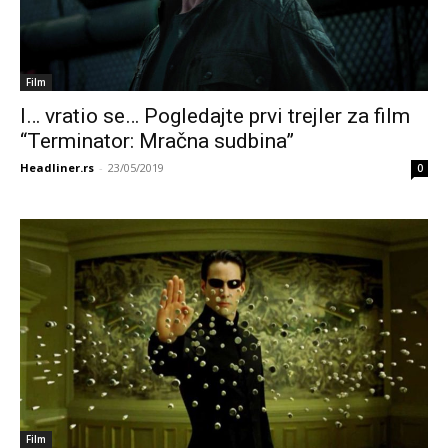
Film
I… vratio se… Pogledajte prvi trejler za film
“Terminator: Mračna sudbina”
Headliner.rs
-
23/05/2019
0
Film