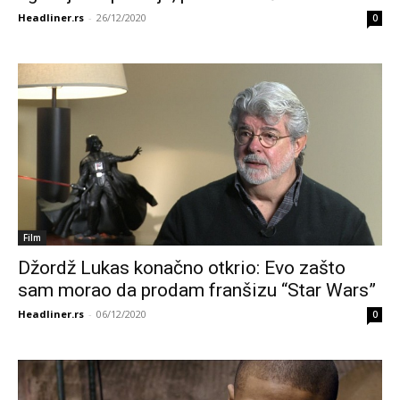
Headliner.rs
-
26/12/2020
0
Film
Džordž Lukas konačno otkrio: Evo zašto
sam morao da prodam franšizu “Star Wars”
Headliner.rs
-
06/12/2020
0