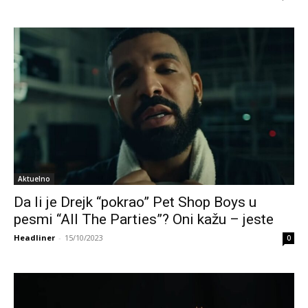
Aktuelno
Da li je Drejk “pokrao” Pet Shop Boys u
pesmi “All The Parties”? Oni kažu – jeste
Headliner
-
15/10/2023
0