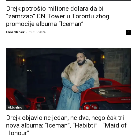
Drejk potrošio milione dolara da bi
“zamrzao” CN Tower u Torontu zbog
promocije albuma “Iceman”
Headliner
-
19/05/2026
0
Aktuelno
Drejk objavio ne jedan, ne dva, nego čak tri
nova albuma: “Iceman”, “Habibti” i “Maid of
Honour”