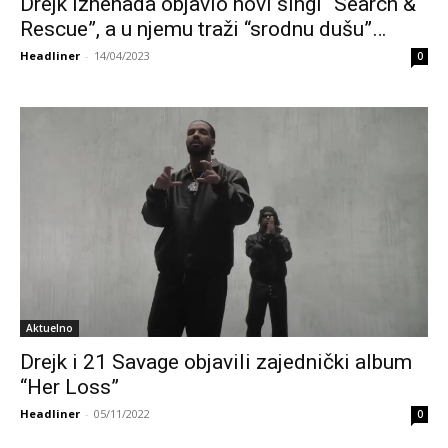
Drejk iznenada objavio novi singl “Search &
Rescue”, a u njemu traži “srodnu dušu”…
Headliner
-
14/04/2023
0
Aktuelno
Drejk i 21 Savage objavili zajednički album
“Her Loss”
Headliner
-
05/11/2022
0