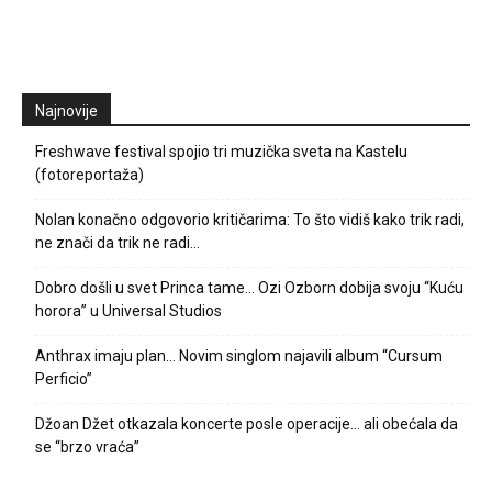
Najnovije
Freshwave festival spojio tri muzička sveta na Kastelu
(fotoreportaža)
Nolan konačno odgovorio kritičarima: To što vidiš kako trik radi,
ne znači da trik ne radi…
Dobro došli u svet Princa tame… Ozi Ozborn dobija svoju “Kuću
horora” u Universal Studios
Anthrax imaju plan… Novim singlom najavili album “Cursum
Perficio”
Džoan Džet otkazala koncerte posle operacije… ali obećala da
se “brzo vraća”