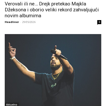
Verovali ili ne… Drejk pretekao Majkla
Džeksona i oborio veliki rekord zahvaljujući
novim albumima
Headliner
-
29/05/2026
0
Aktuelno