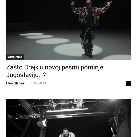
Aktuelno
Zašto Drejk u novoj pesmi pominje
Jugoslaviju…?
Headliner
-
06/10/2023
0