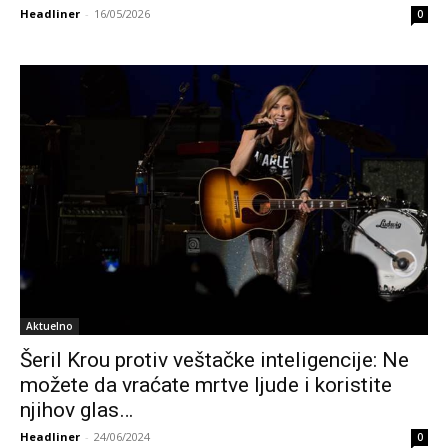
Headliner
-
16/05/2026
0
Aktuelno
Šeril Krou protiv veštačke inteligencije: Ne
možete da vraćate mrtve ljude i koristite
njihov glas…
Headliner
-
24/06/2024
0