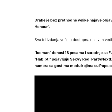
Drake je bez prethodne velike najave objavi
Honour”.
Sva tri izdanja već su dostupna na svim ve
“Iceman” donosi 18 pesama i saradnje sa F
“Habibti” pojavljuju Sexyy Red, PartyNextDo
numera sa gostima među kojima su Popcaan