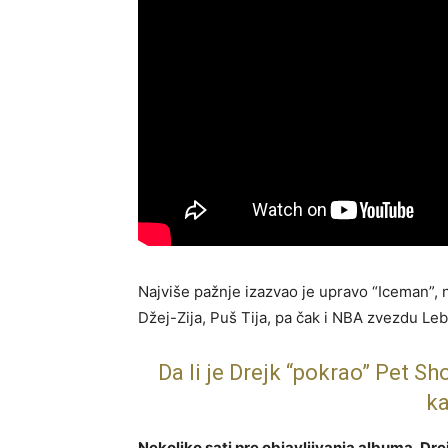
Najviše pažnje izazvao je upravo “Iceman”,
Džej-Zija, Puš Tija, pa čak i NBA zvezdu L
Da li je Drejk “pokrao” Pet Sh
ka
Nekoliko sati pre objavljivanja albuma, Dr