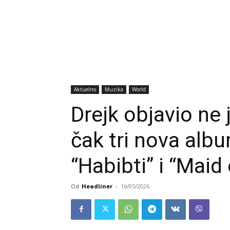
Aktuelno
Muzika
World
Drejk objavio ne 
čak tri nova alb
“Habibti” i “Maid
Od
Headliner
-
16/05/2026