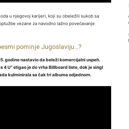
da u njegovoj karijeri, koji su obeležili sukob sa
 optužbe vezane za navodno lažno povećavanje
 pesmi pominje Jugoslaviju…?
. godine nastavio da beleži komercijalni uspeh.
U” stigao je do vrha Billboard liste, dok je singl
sada kulminirala sa čak tri albuma odjednom.