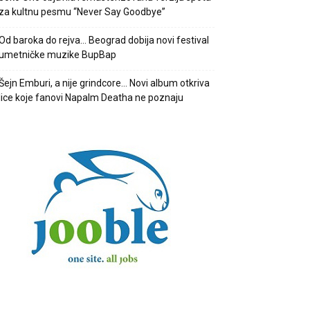
za kultnu pesmu “Never Say Goodbye”
Od baroka do rejva… Beograd dobija novi festival
umetničke muzike BupBap
Šejn Emburi, a nije grindcore… Novi album otkriva
lice koje fanovi Napalm Deatha ne poznaju