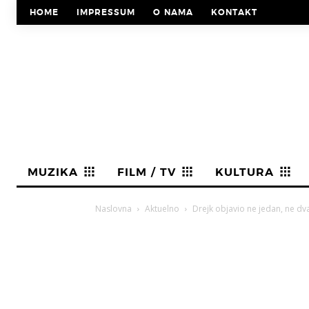
HOME
IMPRESSUM
O NAMA
KONTAKT
MUZIKA
FILM / TV
KULTURA
Naslovna
Aktuelno
Drejk objavio ne jedan, ne dva