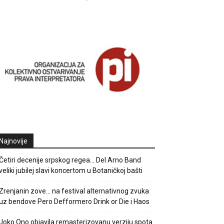
Najnovije
Četiri decenije srpskog regea… Del Arno Band
veliki jubilej slavi koncertom u Botaničkoj bašti
Zrenjanin zove… na festival alternativnog zvuka
uz bendove Pero Defformero Drink or Die i Haos
Joko Ono objavila remasterizovanu verziju spota