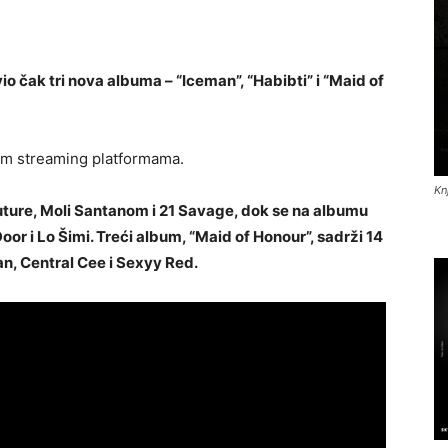
o čak tri nova albuma – “Iceman”, “Habibti” i “Maid of
ćim streaming platformama.
Kn
uture, Moli Santanom i 21 Savage, dok se na albumu
or i Lo Šimi. Treći album, “Maid of Honour”, sadrži 14
, Central Cee i Sexyy Red.