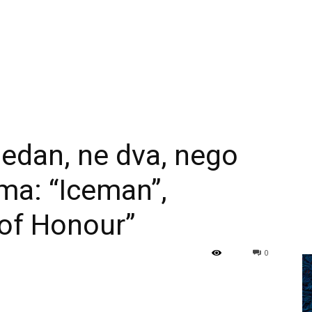
jedan, ne dva, nego
uma: “Iceman”,
 of Honour”
0