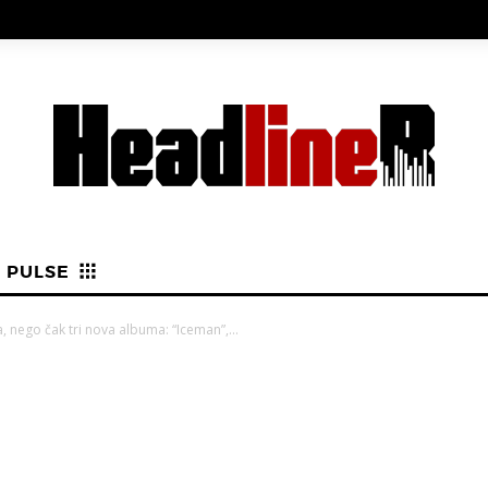
PULSE
, nego čak tri nova albuma: “Iceman”,...