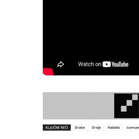
KLJUČNE REČI
Drake
Drejk
Habibti
Icema