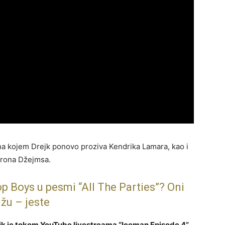
 na kojem Drejk ponovo proziva Kendrika Lamara, kao i
ebrona Džejmsa.
op Boys u pesmi “All The Parties”? Oni
žu – jeste
ejk je tokom YouTube livestreama “Iceman Episode 4”