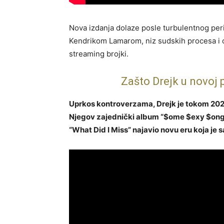
Nova izdanja dolaze posle turbulentnog perio
Kendrikom Lamarom, niz sudskih procesa i
streaming brojki.
Zašto Drejk u novoj
Uprkos kontroverzama, Drejk je tokom 2025
Njegov zajednički album “$ome $exy $ongs 4 
“What Did I Miss” najavio novu eru koja je 