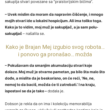
sakuplja stvari povezane sa “praistorijskim bićima”.
– Uvek mislim da moram da napravim čišćenje, i mnogo
mojih stvari ide u lokalni hospicijum. Ali ima toliko toga.
Kako ja to vidim, moj muž je sakupljač, a ja sam polu-
sakupljač
– našalila se.
Kako je Brajan Mej izgubio svog robota…
i ponovo ga pronašao… možda
– Pokušavam da smanjim akumulaciju stvari koje
dolaze. Moj muž je stvarno pametan, pa bilo šta malo što
dođe, a mislite da je beskorisno, on će reći, ‘Ne, ne,
nemoj to da baciš, možda će ti zatrebati.’ I na kraju,
ispostavi se da je tako –
dodala je.
Dobson je rekla da on ima i kolekciju memorabilija