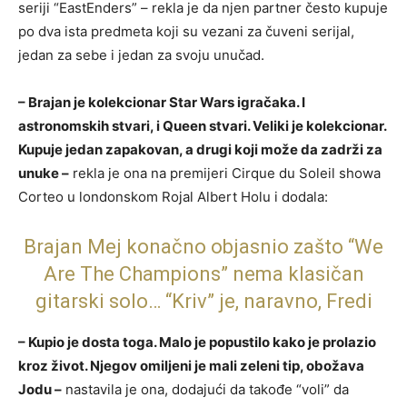
seriji “EastEnders” – rekla je da njen partner često kupuje
po dva ista predmeta koji su vezani za čuveni serijal,
jedan za sebe i jedan za svoju unučad.
– Brajan je kolekcionar Star Wars igračaka. I
astronomskih stvari, i Queen stvari. Veliki je kolekcionar.
Kupuje jedan zapakovan, a drugi koji može da zadrži za
unuke –
rekla je ona na premijeri Cirque du Soleil showa
Corteo u londonskom Rojal Albert Holu i dodala:
Brajan Mej konačno objasnio zašto “We
Are The Champions” nema klasičan
gitarski solo… “Kriv” je, naravno, Fredi
– Kupio je dosta toga. Malo je popustilo kako je prolazio
kroz život. Njegov omiljeni je mali zeleni tip, obožava
Jodu –
nastavila je ona, dodajući da takođe “voli” da