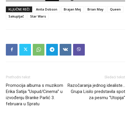
KLJUČNE REČI
Anita Dobson
Brajan Mej
Brian May
Queen
Sakupljač
Star Wars
Prethodni tekst
Sledeći tekst
Promocija albuma s muzikom
Razočaranja jednog idealiste…
Erika Satija “Uspud/Cinema” u
Grupa Lisilo predstavila spot
izvođenju Branke Parlić 3.
za pesmu “Utopija”
februara u Spratu