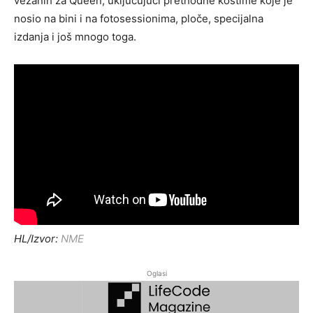
vezanih za Queen, uključujući prethodne kostime koje je
nosio na bini i na fotosessionima, ploče, specijalna
izdanja i još mnogo toga.
HL/Izvor:
NME
Oglasi