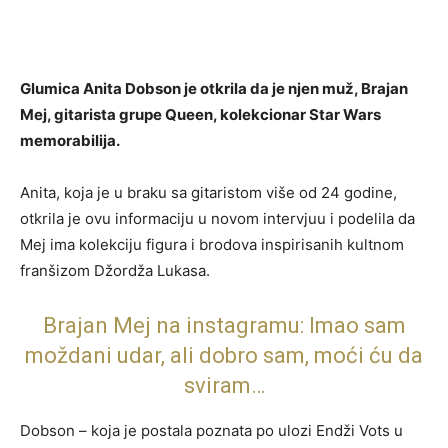
Glumica Anita Dobson je otkrila da je njen muž, Brajan
Mej, gitarista grupe Queen, kolekcionar Star Wars
memorabilija.
Anita, koja je u braku sa gitaristom više od 24 godine,
otkrila je ovu informaciju u novom intervjuu i podelila da
Mej ima kolekciju figura i brodova inspirisanih kultnom
franšizom Džordža Lukasa.
Brajan Mej na instagramu: Imao sam
moždani udar, ali dobro sam, moći ću da
sviram…
Dobson – koja je postala poznata po ulozi Endži Vots u