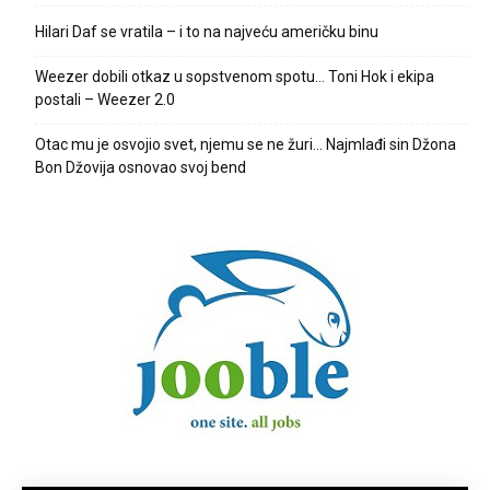
Hilari Daf se vratila – i to na najveću američku binu
Weezer dobili otkaz u sopstvenom spotu… Toni Hok i ekipa
postali – Weezer 2.0
Otac mu je osvojio svet, njemu se ne žuri… Najmlađi sin Džona
Bon Džovija osnovao svoj bend