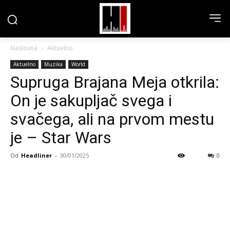
Naslovna
Aktuelno
Aktuelno
Muzika
World
Supruga Brajana Meja otkrila:
On je sakupljač svega i
svačega, ali na prvom mestu
je – Star Wars
Od
Headliner
-
30/01/2025
0