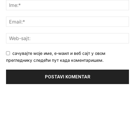
сачувајте моје име, е-маил и веб сајт у овом
прегледнику следећи пут када коментаришем.