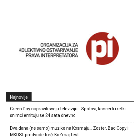
Najnovije
Green Day napravili svoju televiziju… Spotovi, koncerti i retki
snimci emituju se 24 sata dnevno
Dva dana (ne samo) muzike na Kosmaju… Zoster, Bad Copy i
MKDSL predvode treći KoZmaj fest