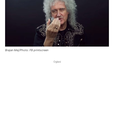
Brajan Mej/Photo: FB printscreen
Oglasi