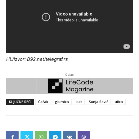
HL/Izvor: B92.net/telegraf.rs
Oglasi
KLJUČNE REČI
Čačak
glumica
kult
Sonja Savić
ulica