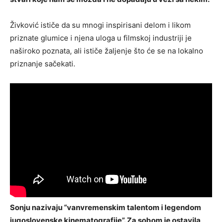
Živković ističe da su mnogi inspirisani delom i likom
priznate glumice i njena uloga u filmskoj industriji je
naširoko poznata, ali ističe žaljenje što će se na lokalno
priznanje sačekati.
Sonju nazivaju “vanvremenskim talentom i legendom
jugoslovenske kinematografije”. Za sobom je ostavila