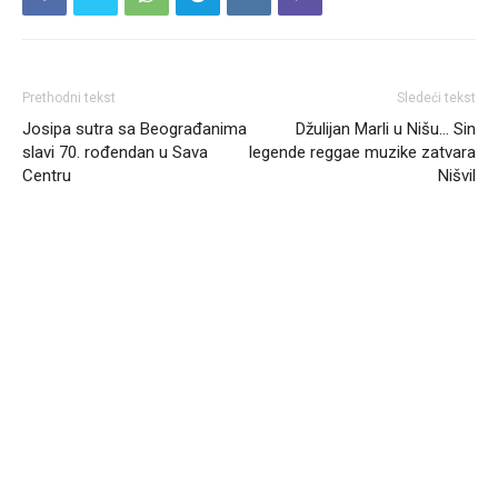
Prethodni tekst
Sledeći tekst
Josipa sutra sa Beograđanima
Džulijan Marli u Nišu… Sin
slavi 70. rođendan u Sava
legende reggae muzike zatvara
Centru
Nišvil
Headliner.rs
http://Headliner.rs