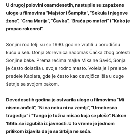
U drugoj polovini osamdesetih, nastupile su zapažene
uloge u filmovima “Majstor i Šampita”, “Sekula i njegove
žene”, “Crna Marija”, “Čavka”, “Braća po materi” i “Kako je
propao rokenrol”.
Sonjini roditelji su se 1990. godine vratili u porodičnu
kuću u selu Donja Gorevnica nadomak Čačka zbog bolesti
Sonjine bake. Prema rečima majke Mikaine Savić, Sonja
je često dolazila u svoje rodno mesto. Volela je i prelepe
predele Kablara, gde je često kao devojčica išla u duge
šetnje sa svojom bakom.
Devedesetih godina je ostvarila uloge u filmovima “Mi
nismo anđeli”, “Ni na nebu ni na zemlji”, “Urnebesna
tragedija” i “Tango je tužna misao koja se pleše”. Nakon
1995. se izgubila iz javnosti. U to vreme je jednom
prilikom izjavila da je se Srbija ne seća.