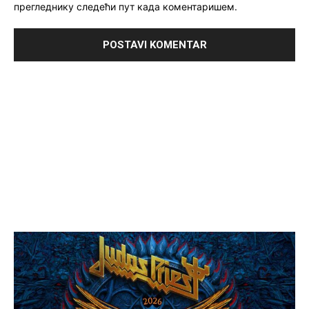
прегледнику следећи пут када коментаришем.