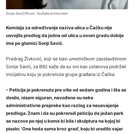
Sonja Savič/Photo: YouTube printscreen
Komisija za određivanje naziva ulica u Čačku nije
usvojila predlog da jedna od ulica u ovom gradu dobije
ime po glumici Sonji Savić.
Predrag Živković, koji se bavi umetničkom zaostavštinom
Sonje Savić, za B92 kaže da su oni kao ustanova podržali
inicijativu koju je pokrenula grupa građana iz Čačka.
– Peticija je pokrenuta pre više od sedam godina i šta se
desilo, nisam siguran, navođene su neke
administrativne prepreke kao razlog za neusvajanje
predloga. Znam i da su pokrenuli peticiju da jedan park
se nazove po njoj u kome bi bila i skulptura na kojoj bi
pisalo: ‘Ona hoda sama kroz grad’, koju bi uradilo vajar