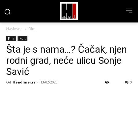
Naslovna
Film
Film
Kult
Šta je s nama…? Čačak, njen
rodni grad, neće ulicu Sonje
Savić
Od
Headliner.rs
-
13/02/2020
0