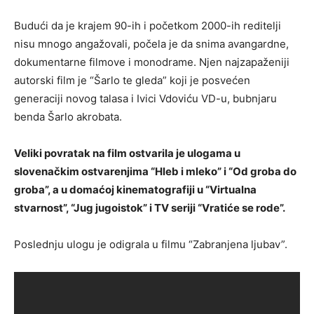
Budući da je krajem 90-ih i početkom 2000-ih reditelji
nisu mnogo angažovali, počela je da snima avangardne,
dokumentarne filmove i monodrame. Njen najzapaženiji
autorski film je “Šarlo te gleda” koji je posvećen
generaciji novog talasa i Ivici Vdoviću VD-u, bubnjaru
benda Šarlo akrobata.
Veliki povratak na film ostvarila je ulogama u
slovenačkim ostvarenjima “Hleb i mleko” i “Od groba do
groba”, a u domaćoj kinematografiji u “Virtualna
stvarnost”, “Jug jugoistok” i TV seriji “Vratiće se rode”.
Poslednju ulogu je odigrala u filmu “Zabranjena ljubav”.