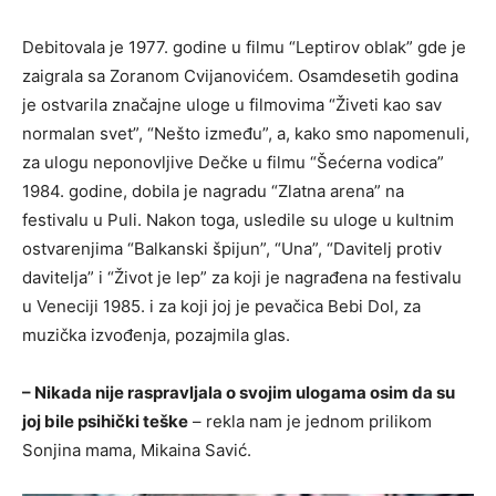
Debitovala je 1977. godine u filmu “Leptirov oblak” gde je
zaigrala sa Zoranom Cvijanovićem. Osamdesetih godina
je ostvarila značajne uloge u filmovima “Živeti kao sav
normalan svet”, “Nešto između”, a, kako smo napomenuli,
za ulogu neponovljive Dečke u filmu “Šećerna vodica”
1984. godine, dobila je nagradu “Zlatna arena” na
festivalu u Puli. Nakon toga, usledile su uloge u kultnim
ostvarenjima “Balkanski špijun”, “Una”, “Davitelj protiv
davitelja” i “Život je lep” za koji je nagrađena na festivalu
u Veneciji 1985. i za koji joj je pevačica Bebi Dol, za
muzička izvođenja, pozajmila glas.
– Nikada nije raspravljala o svojim ulogama osim da su
joj bile psihički teške
– rekla nam je jednom prilikom
Sonjina mama, Mikaina Savić.