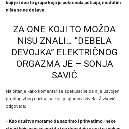
koji je i deo te grupe koja je pokrenula peticiju, međutim
ništa se ne dešava.
ZA ONE KOJI TO MOŽDA
NISU ZNALI… “DEBELA
DEVOJKA” ELEKTRIČNOG
ORGAZMA JE – SONJA
SAVIĆ
Na pitanje kako komentariše spekulacije da nije usvojen
predlog zbog načina na koji je glumica živela, Živković
odgovara:
– Kao društvo moramo da sazrimo i prihvatimo i neke
stvari koje nam se možda i ne dopadaju u vezi sa nekim.