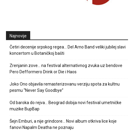
Najnovije
Četiri decenije srpskog regea… Del Arno Band veliki jubilej slavi
koncertom u Botaničkoj bašti
Zrenjanin zove… na festival alternativnog zvuka uz bendove
Pero Defformero Drink or Die i Haos
Joko Ono objavila remasterizovanu verziju spota za kultnu
pesmu “Never Say Goodbye”
Od baroka do rejva… Beograd dobija novi festival umetničke
muzike BupBap
Šejn Emburi, a nije grindcore… Novi album otkriva lice koje
fanovi Napalm Deatha ne poznaju