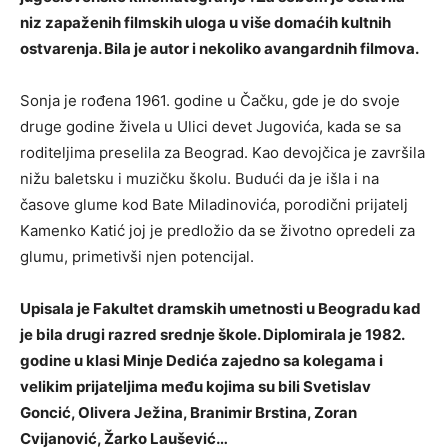
niz zapaženih filmskih uloga u više domaćih kultnih
ostvarenja. Bila je autor i nekoliko avangardnih filmova.
Sonja je rođena 1961. godine u Čačku, gde je do svoje
druge godine živela u Ulici devet Jugovića, kada se sa
roditeljima preselila za Beograd. Kao devojčica je završila
nižu baletsku i muzičku školu. Budući da je išla i na
časove glume kod Bate Miladinovića, porodični prijatelj
Kamenko Katić joj je predložio da se životno opredeli za
glumu, primetivši njen potencijal.
Upisala je Fakultet dramskih umetnosti u Beogradu kad
je bila drugi razred srednje škole. Diplomirala je 1982.
godine u klasi Minje Dedića zajedno sa kolegama i
velikim prijateljima među kojima su bili Svetislav
Goncić, Olivera Ježina, Branimir Brstina, Zoran
Cvijanović, Žarko Laušević…