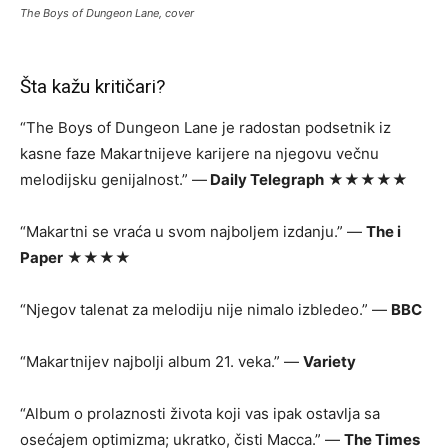
The Boys of Dungeon Lane, cover
Šta kažu kritičari?
“The Boys of Dungeon Lane je radostan podsetnik iz
kasne faze Makartnijeve karijere na njegovu večnu
melodijsku genijalnost.” —
Daily Telegraph
★★★★★
“Makartni se vraća u svom najboljem izdanju.” —
The i
Paper
★★★★
“Njegov talenat za melodiju nije nimalo izbledeo.” —
BBC
“Makartnijev najbolji album 21. veka.” —
Variety
“Album o prolaznosti života koji vas ipak ostavlja sa
osećajem optimizma; ukratko, čisti Macca.” —
The Times