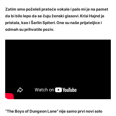
Zatim smo poželeli prateće vokale i palo mi je na pamet
da bi bilo lepo da se čuju ženski glasovi. Krisi Hajnd je
pristala, kao i Šarlin Spiteri. One su naše prijateljice i
odmah su prihvatile poziv.
“The Boys of Dungeon Lane” nije samo prvi novi solo