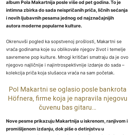
album Pola Makartnija posle više od pet godina. To je
intimna zbirka do sada neispričanih priča, ličnih sećanja
i novih ljubavnih pesama jednog od najznačajnijih
autora moderne popularne kulture.
Okrenuvši pogled ka sopstvenoj prošlosti, Makartni se
vraća godinama koje su oblikovale njegov život i temelje
savremene pop kulture. Mnogi kritičari smatraju da je ovo
njegovo najličnije i najintrospektivnije izdanje do sada –
kolekcija priča koja slušaoca vraća na sam početak.
Pol Makartni se oglasio posle bankrota
Höfnera, firme koja je napravila njegovu
čuvenu bas gitaru…
Nove pesme prikazuju Makartnija u iskrenom, ranjivom i
promišljenom izdanju, dok piše o detinjstvu u