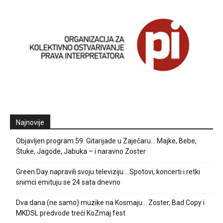
Najnovije
Objavljen program 59. Gitarijade u Zaječaru… Majke, Bebe,
Štuke, Jagode, Jabuka – i naravno Zoster
Green Day napravili svoju televiziju… Spotovi, koncerti i retki
snimci emituju se 24 sata dnevno
Dva dana (ne samo) muzike na Kosmaju… Zoster, Bad Copy i
MKDSL predvode treći KoZmaj fest