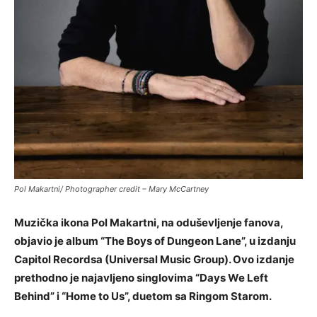
Pol Makartni/ Photographer credit – Mary McCartney
Muzička ikona Pol Makartni, na oduševljenje fanova,
objavio je album “The Boys of Dungeon Lane”, u izdanju
Capitol Recordsa (Universal Music Group). Ovo izdanje
prethodno je najavljeno singlovima “Days We Left
Behind” i “Home to Us”, duetom sa Ringom Starom.