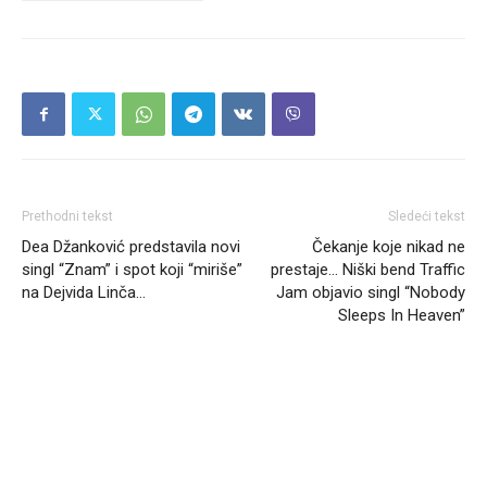
Prethodni tekst
Sledeći tekst
Dea Džanković predstavila novi
Čekanje koje nikad ne
singl “Znam” i spot koji “miriše”
prestaje… Niški bend Traffic
na Dejvida Linča…
Jam objavio singl “Nobody
Sleeps In Heaven”