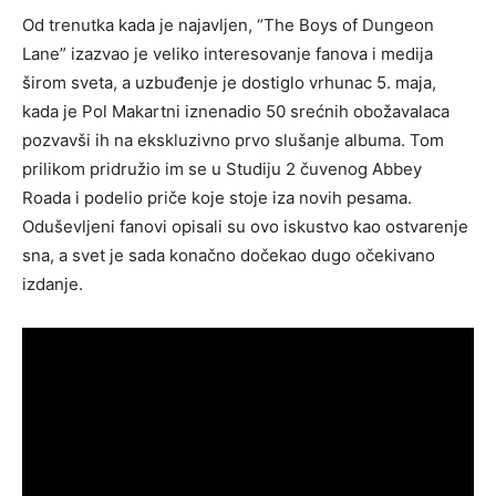
Od trenutka kada je najavljen, “The Boys of Dungeon
Lane” izazvao je veliko interesovanje fanova i medija
širom sveta, a uzbuđenje je dostiglo vrhunac 5. maja,
kada je Pol Makartni iznenadio 50 srećnih obožavalaca
pozvavši ih na ekskluzivno prvo slušanje albuma. Tom
prilikom pridružio im se u Studiju 2 čuvenog Abbey
Roada i podelio priče koje stoje iza novih pesama.
Oduševljeni fanovi opisali su ovo iskustvo kao ostvarenje
sna, a svet je sada konačno dočekao dugo očekivano
izdanje.