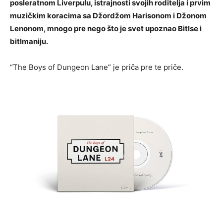
posleratnom Liverpulu, istrajnosti svojih roditelja i prvim
muzičkim koracima sa Džordžom Harisonom i Džonom
Lenonom, mnogo pre nego što je svet upoznao Bitlse i
bitlmaniju.
“The Boys of Dungeon Lane” je priča pre te priče.