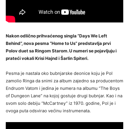
Nakon odlično prihvaćenog singla “Days We Left
Behind”, nova pesma “Home to Us” predstavlja prvi
Polov duet sa Ringom Starom. U numeri se pojavljuju i
prateći vokali Krisi Hajnd i Šarlin Spiteri.
Pesma je nastala oko bubnjarske deonice koju je Pol
zamolio Ringa da snimi za album zajedno sa producentom
Endruom Vatom i jedina je numera na albumu “The Boys
of Dungeon Lane” na kojoj gostuje drugi bubnjar. Kao i na
svom solo debiju “McCartney” iz 1970. godine, Pol je i
ovoga puta odsvirao većinu instrumenata.