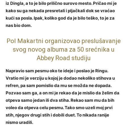
iz Dingla, a to je bilo prilično surovo mesto. Pričao mi je
kako su ga nekada presretali i pljačkali dok se vraćao
kući sa posla. Ipak, koliko god da je bilo teško, to je za
nas bio dom.
Pol Makartni organizovao preslušavanje
svog novog albuma za 50 srećnika u
Abbey Road studiju
Napravio sam pesmu oko te ideje i poslao je Ringu.
Vratio mi je verziju u kojoj je dodao nekoliko stihova u
refren, pa sam pomislio da mu se možda ne dopada.
Pozvao sam ga, a on mi je rekao da je mislio da želim da
otpeva samo jedan ili dva stiha. Rekao sam mu da bih
voleo da otpeva celu pesmu. Tako smo uzeli moj prvi
stih, njegov drugi stih i dobili duet. To nikada ranije
nismo uradili.