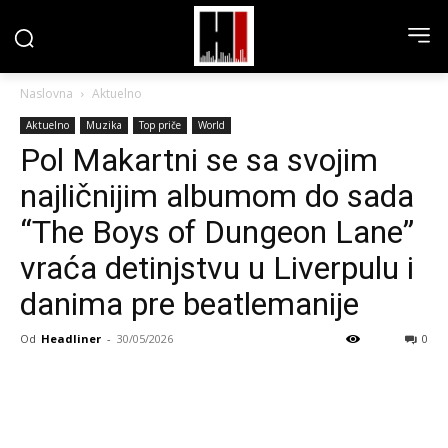
Naslovna
Aktuelno
Aktuelno
Muzika
Top priče
World
Pol Makartni se sa svojim
najličnijim albumom do sada
“The Boys of Dungeon Lane”
vraća detinjstvu u Liverpulu i
danima pre beatlemanije
Od
Headliner
-
30/05/2026
0