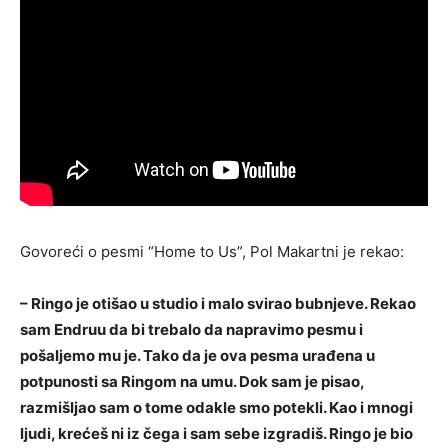
Govoreći o pesmi “Home to Us”, Pol Makartni je rekao:
– Ringo je otišao u studio i malo svirao bubnjeve. Rekao
sam Endruu da bi trebalo da napravimo pesmu i
pošaljemo mu je. Tako da je ova pesma urađena u
potpunosti sa Ringom na umu. Dok sam je pisao,
razmišljao sam o tome odakle smo potekli. Kao i mnogi
ljudi, krećeš ni iz čega i sam sebe izgradiš. Ringo je bio