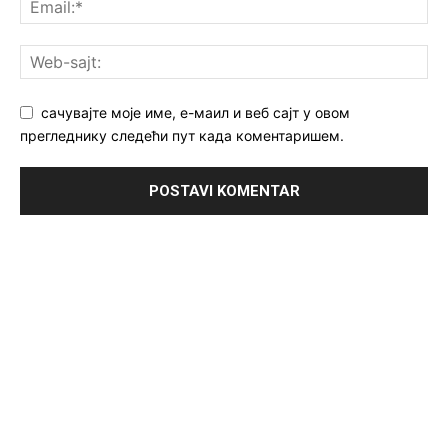
сачувајте моје име, е-маил и веб сајт у овом
прегледнику следећи пут када коментаришем.