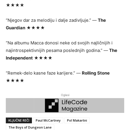
★★★★
“Njegov dar za melodiju i dalje zadivljuje.” —
The
Guardian
★★★★
“Na albumu Macca donosi neke od svojih najličnijih i
najintrospektivnijih pesama poslednjih godina.” —
The
Independent
★★★★
“Remek-delo kasne faze karijere.” —
Rolling Stone
★★★★
Oglasi
KLJUČNE REČI
Paul McCartney
Pol Makartni
The Boys of Dungeon Lane